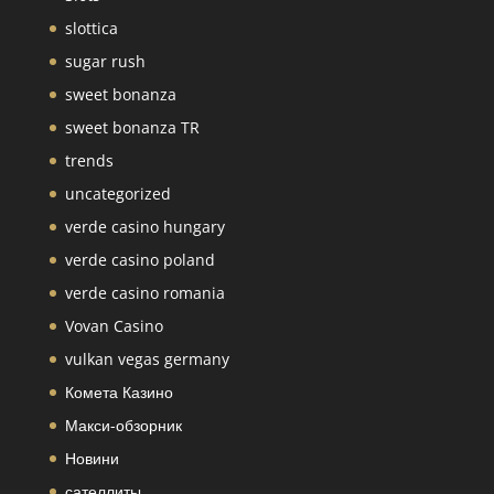
slottica
sugar rush
sweet bonanza
sweet bonanza TR
trends
uncategorized
verde casino hungary
verde casino poland
verde casino romania
Vovan Casino
vulkan vegas germany
Комета Казино
Макси-обзорник
Новини
сателлиты