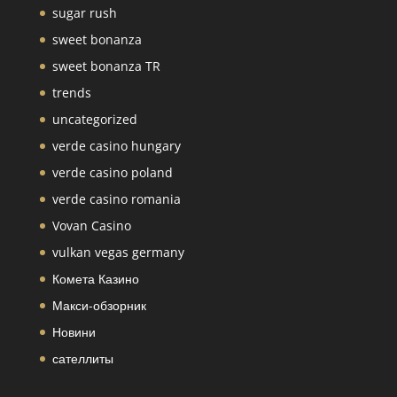
sugar rush
sweet bonanza
sweet bonanza TR
trends
uncategorized
verde casino hungary
verde casino poland
verde casino romania
Vovan Casino
vulkan vegas germany
Комета Казино
Макси-обзорник
Новини
сателлиты