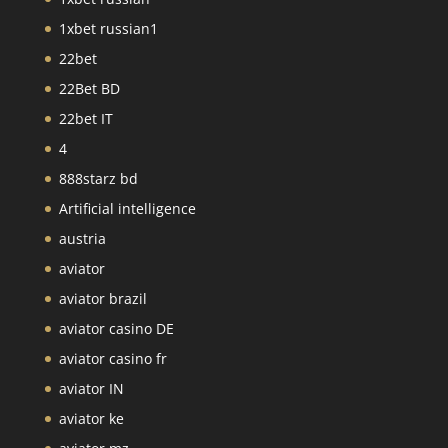
1xbet russian1
22bet
22Bet BD
22bet IT
4
888starz bd
Artificial intelligence
austria
aviator
aviator brazil
aviator casino DE
aviator casino fr
aviator IN
aviator ke