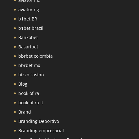
aviator mz
aviator ng
b1bet BR
b1bet brazil
Bankobet
Basaribet
bbrbet colombia
bbrbet mx
bizzo casino
Blog
book of ra
book of ra it
Brand
Branding Deportivo
Branding empresarial