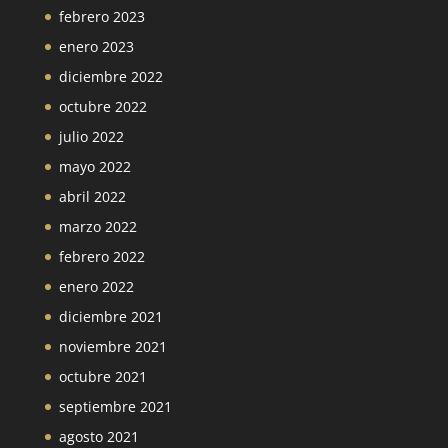
febrero 2023
enero 2023
diciembre 2022
octubre 2022
julio 2022
mayo 2022
abril 2022
marzo 2022
febrero 2022
enero 2022
diciembre 2021
noviembre 2021
octubre 2021
septiembre 2021
agosto 2021