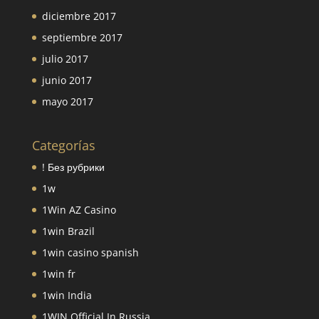
diciembre 2017
septiembre 2017
julio 2017
junio 2017
mayo 2017
Categorías
! Без рубрики
1w
1Win AZ Casino
1win Brazil
1win casino spanish
1win fr
1win India
1WIN Official In Russia