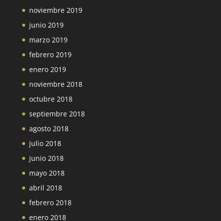
noviembre 2019
junio 2019
marzo 2019
febrero 2019
enero 2019
noviembre 2018
octubre 2018
septiembre 2018
agosto 2018
julio 2018
junio 2018
mayo 2018
abril 2018
febrero 2018
enero 2018