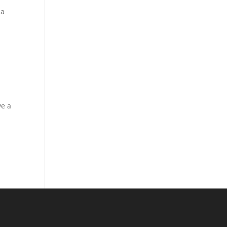
la
ve a