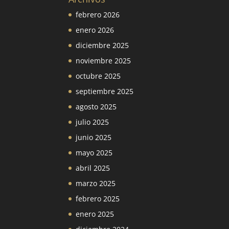
febrero 2026
enero 2026
diciembre 2025
noviembre 2025
octubre 2025
septiembre 2025
agosto 2025
julio 2025
junio 2025
mayo 2025
abril 2025
marzo 2025
febrero 2025
enero 2025