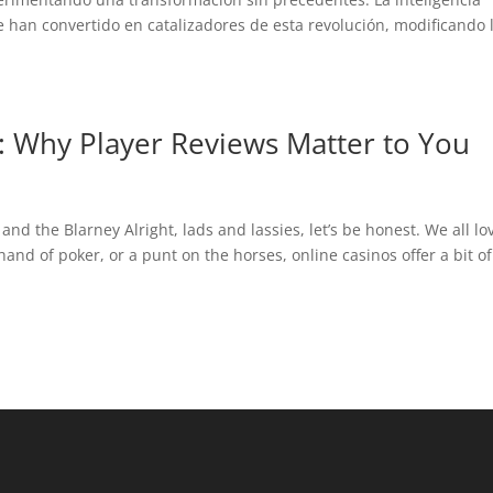
) se han convertido en catalizadores de esta revolución, modificando 
s: Why Player Reviews Matter to You
and the Blarney Alright, lads and lassies, let’s be honest. We all lo
 hand of poker, or a punt on the horses, online casinos offer a bit of