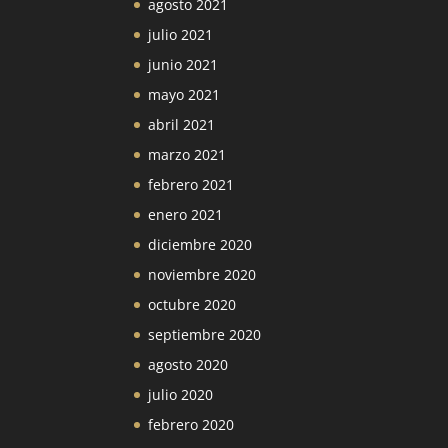
agosto 2021
julio 2021
junio 2021
mayo 2021
abril 2021
marzo 2021
febrero 2021
enero 2021
diciembre 2020
noviembre 2020
octubre 2020
septiembre 2020
agosto 2020
julio 2020
febrero 2020