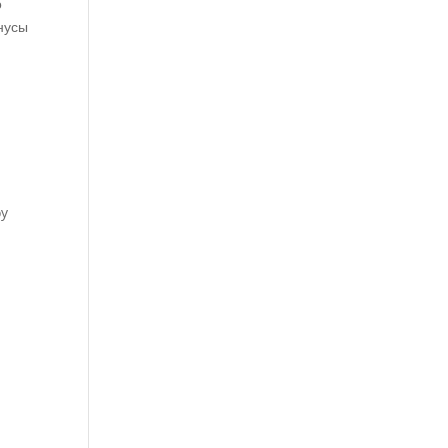
о
нусы
oy