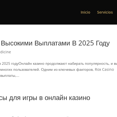
Inicio
Servicios
 Высокими Выплатами В 2025 Году
edicine
в 2025 годуОнлайн казино продолжают набирать популярность, и 
многих пользователей. Одним из ключевых факторов, Rox Casino
выплаты,...
сы для игры в онлайн казино