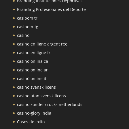
Branding Instituciones Deportivas
Branding Profesionales del Deporte
casibom tr
casibom-tg
casino
casino en ligne argent reel
casino en ligne fr
casino onlina ca
casino online ar
casinò online it
casino svensk licens
casino utan svensk licens
casino zonder crucks netherlands
casino-glory india
Casos de exito