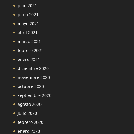
julio 2021
junio 2021
mayo 2021
abril 2021
marzo 2021
febrero 2021
enero 2021
diciembre 2020
noviembre 2020
octubre 2020
septiembre 2020
agosto 2020
julio 2020
febrero 2020
enero 2020