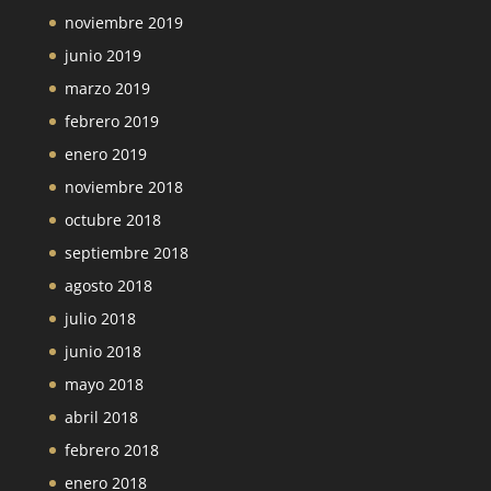
noviembre 2019
junio 2019
marzo 2019
febrero 2019
enero 2019
noviembre 2018
octubre 2018
septiembre 2018
agosto 2018
julio 2018
junio 2018
mayo 2018
abril 2018
febrero 2018
enero 2018