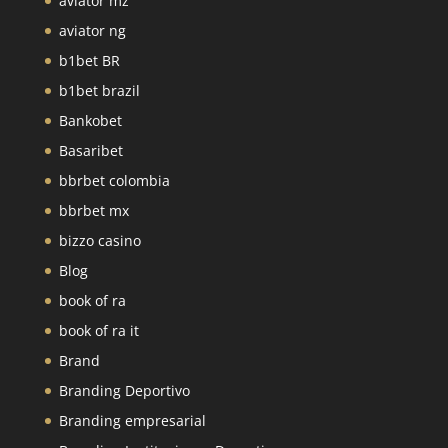
aviator mz
aviator ng
b1bet BR
b1bet brazil
Bankobet
Basaribet
bbrbet colombia
bbrbet mx
bizzo casino
Blog
book of ra
book of ra it
Brand
Branding Deportivo
Branding empresarial