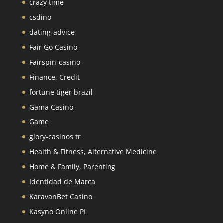
crazy time
csdino
dating-advice
Fair Go Casino
Fairspin-casino
Finance, Credit
fortune tiger brazil
Gama Casino
Game
glory-casinos tr
Health & Fitness, Alternative Medicine
Home & Family, Parenting
Identidad de Marca
KaravanBet Casino
Kasyno Online PL