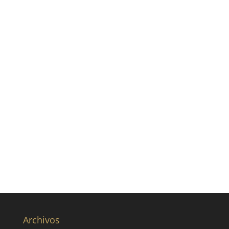
Archivos