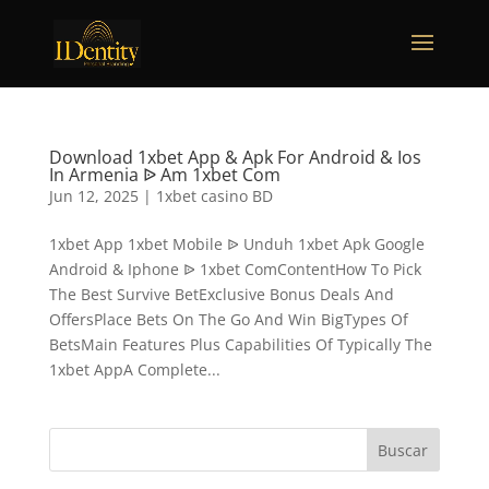
Download 1xbet App & Apk For Android & Ios
In Armenia ᐉ Am 1xbet Com
Jun 12, 2025
|
1xbet casino BD
1xbet App 1xbet Mobile ᐉ Unduh 1xbet Apk Google
Android & Iphone ᐉ 1xbet ComContentHow To Pick
The Best Survive BetExclusive Bonus Deals And
OffersPlace Bets On The Go And Win BigTypes Of
BetsMain Features Plus Capabilities Of Typically The
1xbet AppA Complete...