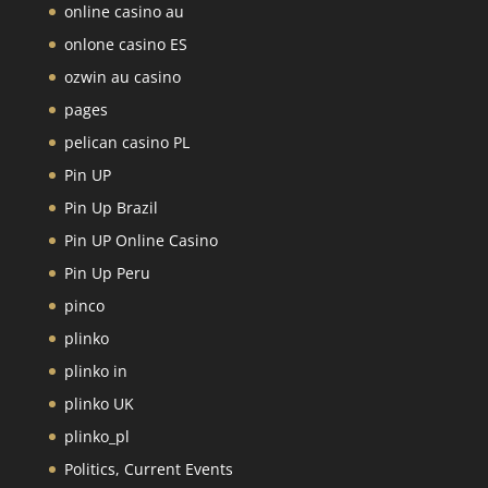
online casino au
onlone casino ES
ozwin au casino
pages
pelican casino PL
Pin UP
Pin Up Brazil
Pin UP Online Casino
Pin Up Peru
pinco
plinko
plinko in
plinko UK
plinko_pl
Politics, Current Events