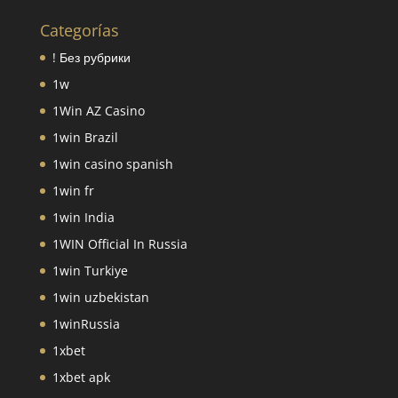
Categorías
! Без рубрики
1w
1Win AZ Casino
1win Brazil
1win casino spanish
1win fr
1win India
1WIN Official In Russia
1win Turkiye
1win uzbekistan
1winRussia
1xbet
1xbet apk