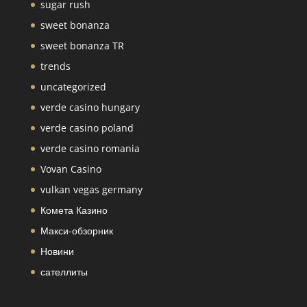
sugar rush
sweet bonanza
sweet bonanza TR
trends
uncategorized
verde casino hungary
verde casino poland
verde casino romania
Vovan Casino
vulkan vegas germany
Комета Казино
Макси-обзорник
Новини
сателлиты