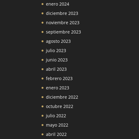
enero 2024
diciembre 2023
noviembre 2023
septiembre 2023
agosto 2023
julio 2023
junio 2023
abril 2023
febrero 2023
enero 2023
diciembre 2022
octubre 2022
julio 2022
mayo 2022
abril 2022