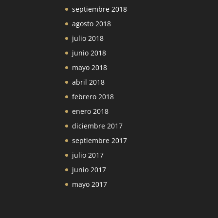
septiembre 2018
agosto 2018
julio 2018
junio 2018
mayo 2018
abril 2018
febrero 2018
enero 2018
diciembre 2017
septiembre 2017
julio 2017
junio 2017
mayo 2017