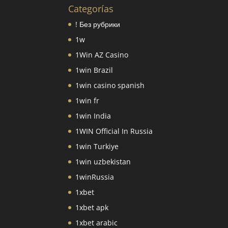
Categorías
! Без рубрики
1w
1Win AZ Casino
1win Brazil
1win casino spanish
1win fr
1win India
1WIN Official In Russia
1win Turkiye
1win uzbekistan
1winRussia
1xbet
1xbet apk
1xbet arabic