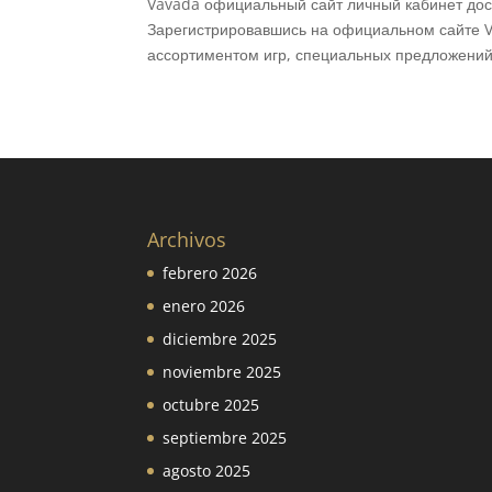
Vavada официальный сайт личный кабинет до
Зарегистрировавшись на официальном сайте V
ассортиментом игр, специальных предложений 
Archivos
febrero 2026
enero 2026
diciembre 2025
noviembre 2025
octubre 2025
septiembre 2025
agosto 2025