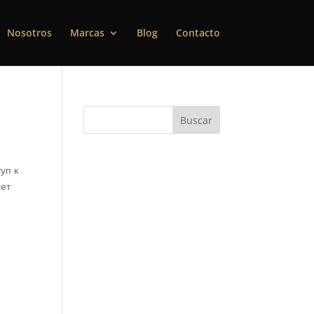
Nosotros
Marcas
Blog
Contacto
уп к
ает