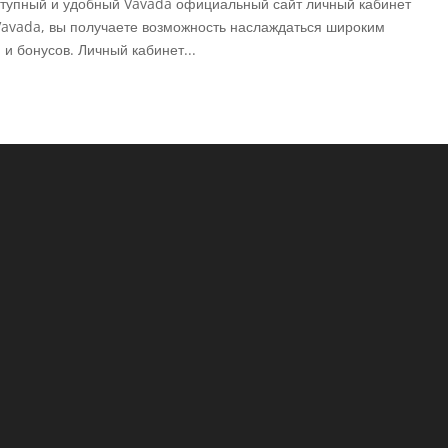
ступный и удобный Vavada официальный сайт личный кабинет
avada, вы получаете возможность наслаждаться широким
и бонусов. Личный кабинет...