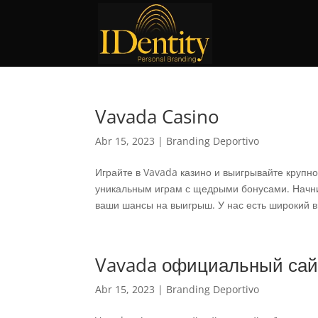
Vavada Casino
Abr 15, 2023
|
Branding Deportivo
Играйте в Vavada казино и выигрывайте крупно
уникальным играм с щедрыми бонусами. Начнит
ваши шансы на выигрыш. У нас есть широкий в
Vavada официальный сай
Abr 15, 2023
|
Branding Deportivo