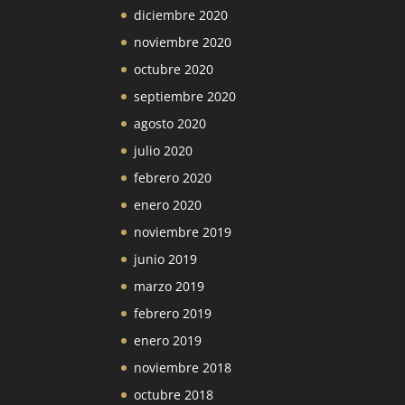
diciembre 2020
noviembre 2020
octubre 2020
septiembre 2020
agosto 2020
julio 2020
febrero 2020
enero 2020
noviembre 2019
junio 2019
marzo 2019
febrero 2019
enero 2019
noviembre 2018
octubre 2018