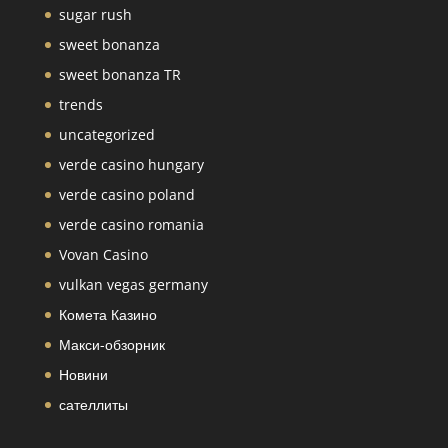
sugar rush
sweet bonanza
sweet bonanza TR
trends
uncategorized
verde casino hungary
verde casino poland
verde casino romania
Vovan Casino
vulkan vegas germany
Комета Казино
Макси-обзорник
Новини
сателлиты