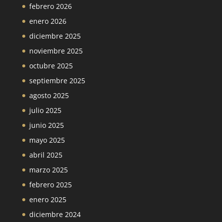
febrero 2026
enero 2026
diciembre 2025
noviembre 2025
octubre 2025
septiembre 2025
agosto 2025
julio 2025
junio 2025
mayo 2025
abril 2025
marzo 2025
febrero 2025
enero 2025
diciembre 2024