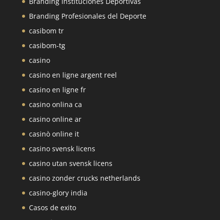
Branding Instituciones Deportivas
Branding Profesionales del Deporte
casibom tr
casibom-tg
casino
casino en ligne argent reel
casino en ligne fr
casino onlina ca
casino online ar
casinò online it
casino svensk licens
casino utan svensk licens
casino zonder crucks netherlands
casino-glory india
Casos de exito