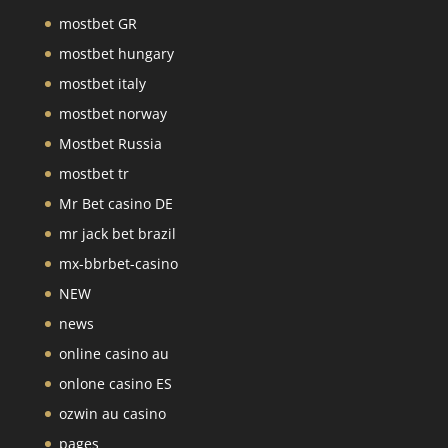
mostbet GR
mostbet hungary
mostbet italy
mostbet norway
Mostbet Russia
mostbet tr
Mr Bet casino DE
mr jack bet brazil
mx-bbrbet-casino
NEW
news
online casino au
onlone casino ES
ozwin au casino
pages