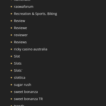
raowaforum
Recreation & Sports, Biking
Review
Reviewe
reviewer
Reviews
ricky casino australia
Slot
Slots
Slots`
slottica
sugar rush
sweet bonanza
sweet bonanza TR
trends