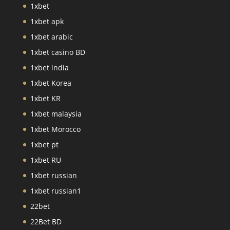
1xbet
1xbet apk
1xbet arabic
1xbet casino BD
1xbet india
1xbet Korea
1xbet KR
1xbet malaysia
1xbet Morocco
1xbet pt
1xbet RU
1xbet russian
1xbet russian1
22bet
22Bet BD