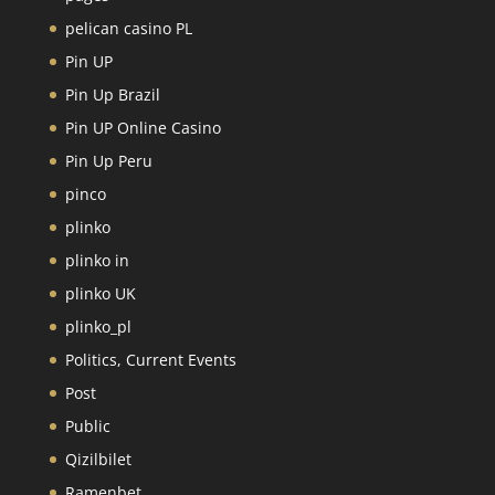
pelican casino PL
Pin UP
Pin Up Brazil
Pin UP Online Casino
Pin Up Peru
pinco
plinko
plinko in
plinko UK
plinko_pl
Politics, Current Events
Post
Public
Qizilbilet
Ramenbet