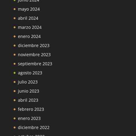
mayo 2024
abril 2024
marzo 2024
enero 2024
diciembre 2023
noviembre 2023
septiembre 2023
agosto 2023
julio 2023
junio 2023
abril 2023
febrero 2023
enero 2023
diciembre 2022