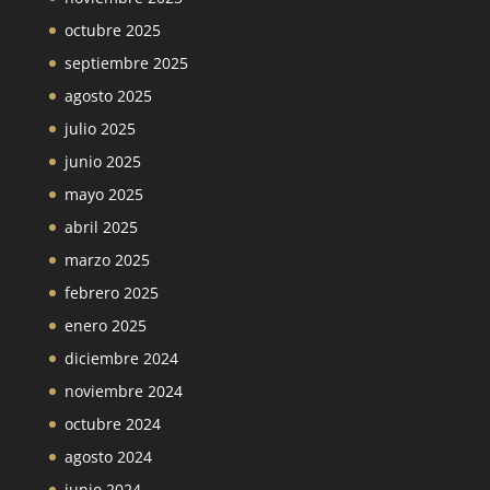
octubre 2025
septiembre 2025
agosto 2025
julio 2025
junio 2025
mayo 2025
abril 2025
marzo 2025
febrero 2025
enero 2025
diciembre 2024
noviembre 2024
octubre 2024
agosto 2024
junio 2024