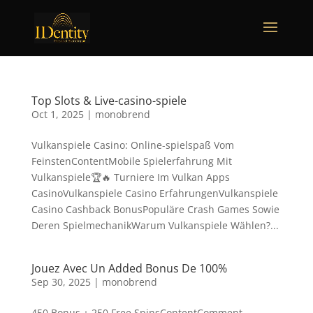
Top Slots & Live-casino-spiele
Oct 1, 2025
|
monobrend
Vulkanspiele Casino: Online-spielspaß Vom
FeinstenContentMobile Spielerfahrung Mit
Vulkanspiele🏆🔥 Turniere Im Vulkan Apps
CasinoVulkanspiele Casino ErfahrungenVulkanspiele
Casino Cashback BonusPopuläre Crash Games Sowie
Deren SpielmechanikWarum Vulkanspiele Wählen?...
Jouez Avec Un Added Bonus De 100%
Sep 30, 2025
|
monobrend
450 Bonus + 250 Free SpinsContentComment