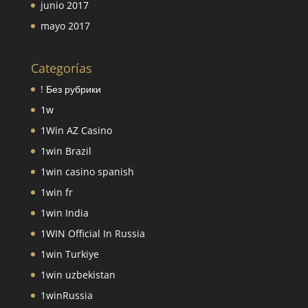
junio 2017
mayo 2017
Categorías
! Без рубрики
1w
1Win AZ Casino
1win Brazil
1win casino spanish
1win fr
1win India
1WIN Official In Russia
1win Turkiye
1win uzbekistan
1winRussia