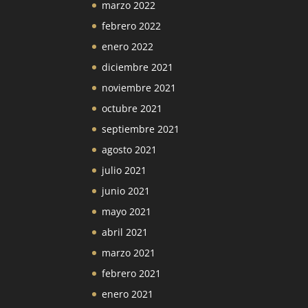
marzo 2022
febrero 2022
enero 2022
diciembre 2021
noviembre 2021
octubre 2021
septiembre 2021
agosto 2021
julio 2021
junio 2021
mayo 2021
abril 2021
marzo 2021
febrero 2021
enero 2021