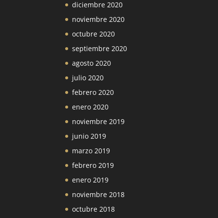
diciembre 2020
noviembre 2020
octubre 2020
septiembre 2020
agosto 2020
julio 2020
febrero 2020
enero 2020
noviembre 2019
junio 2019
marzo 2019
febrero 2019
enero 2019
noviembre 2018
octubre 2018