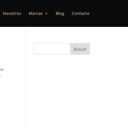
Nosotros
Marcas
Blog
Contacto
ve
.