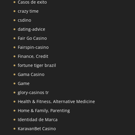
Casos de exito
crazy time
csdino
dating-advice
Fair Go Casino
Fairspin-casino
Finance, Credit
fortune tiger brazil
Gama Casino
Game
glory-casinos tr
Health & Fitness, Alternative Medicine
Home & Family, Parenting
Identidad de Marca
KaravanBet Casino