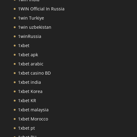
1WIN Official In Russia
1win Turkiye
1win uzbekistan
1winRussia
1xbet
1xbet apk
1xbet arabic
1xbet casino BD
1xbet india
1xbet Korea
1xbet KR
1xbet malaysia
1xbet Morocco
1xbet pt