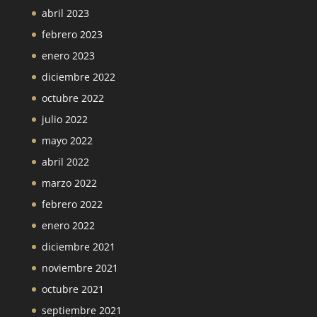
abril 2023
febrero 2023
enero 2023
diciembre 2022
octubre 2022
julio 2022
mayo 2022
abril 2022
marzo 2022
febrero 2022
enero 2022
diciembre 2021
noviembre 2021
octubre 2021
septiembre 2021