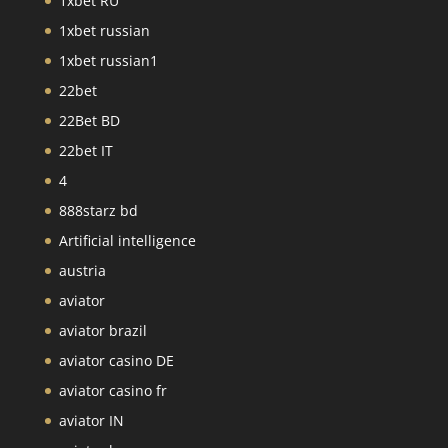
1xbet RU
1xbet russian
1xbet russian1
22bet
22Bet BD
22bet IT
4
888starz bd
Artificial intelligence
austria
aviator
aviator brazil
aviator casino DE
aviator casino fr
aviator IN