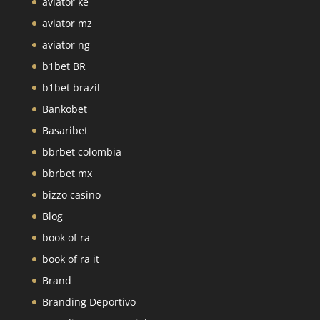
aviator ke
aviator mz
aviator ng
b1bet BR
b1bet brazil
Bankobet
Basaribet
bbrbet colombia
bbrbet mx
bizzo casino
Blog
book of ra
book of ra it
Brand
Branding Deportivo