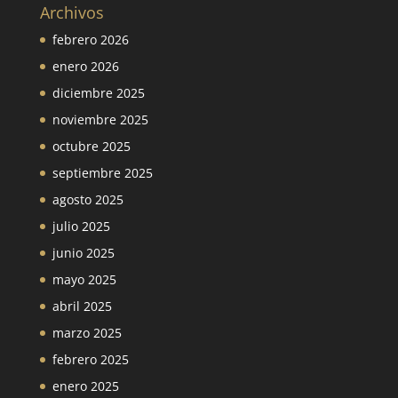
Archivos
febrero 2026
enero 2026
diciembre 2025
noviembre 2025
octubre 2025
septiembre 2025
agosto 2025
julio 2025
junio 2025
mayo 2025
abril 2025
marzo 2025
febrero 2025
enero 2025