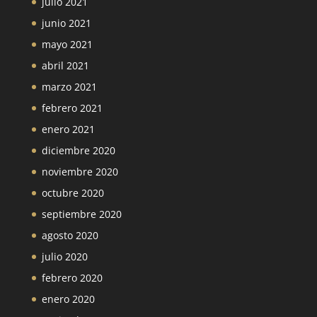
julio 2021
junio 2021
mayo 2021
abril 2021
marzo 2021
febrero 2021
enero 2021
diciembre 2020
noviembre 2020
octubre 2020
septiembre 2020
agosto 2020
julio 2020
febrero 2020
enero 2020