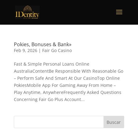
Pokies, Bonuses & Bank»
Feb 9, 2026
|
Fair Go Casino
Fast & Simple Personal Loans Online
AustraliaContentBe Responsible With Reasonable Go
– Perform Safe And Smart At Our CasinoTop Online
PokiesMobile App For Gaming Away From Home –
Play Anytime, AnywhereFrequently Asked Questions
Concerning Fair Go Plus Account...