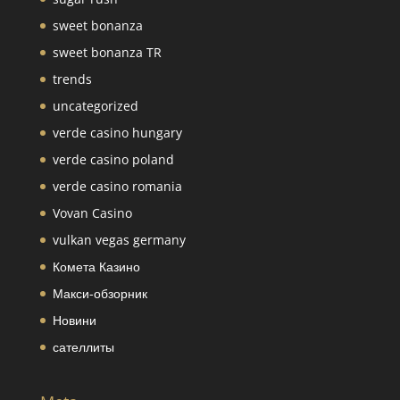
sweet bonanza
sweet bonanza TR
trends
uncategorized
verde casino hungary
verde casino poland
verde casino romania
Vovan Casino
vulkan vegas germany
Комета Казино
Макси-обзорник
Новини
сателлиты