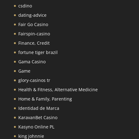
csdino
dating-advice
Fair Go Casino
Fairspin-casino
Finance, Credit
fortune tiger brazil
Gama Casino
Game
glory-casinos tr
Health & Fitness, Alternative Medicine
Home & Family, Parenting
Identidad de Marca
KaravanBet Casino
Kasyno Online PL
king johnnie