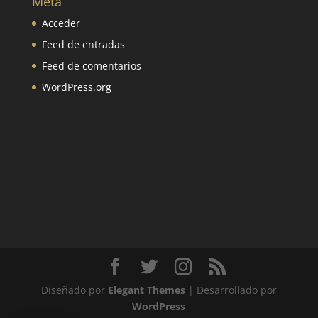
Meta
Acceder
Feed de entradas
Feed de comentarios
WordPress.org
Diseñado por
Elegant Themes
| Desarrollado por
WordPress