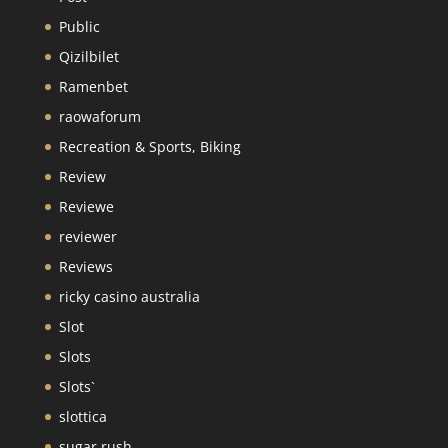
Public
Qizilbilet
Ramenbet
raowaforum
Recreation & Sports, Biking
Review
Reviewe
reviewer
Reviews
ricky casino australia
Slot
Slots
Slots`
slottica
sugar rush