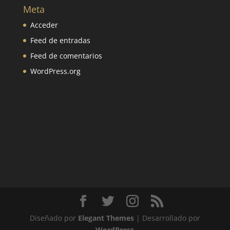
Meta
Acceder
Feed de entradas
Feed de comentarios
WordPress.org
Diseñado por
Elegant Themes
| Desarrollado por
WordPress