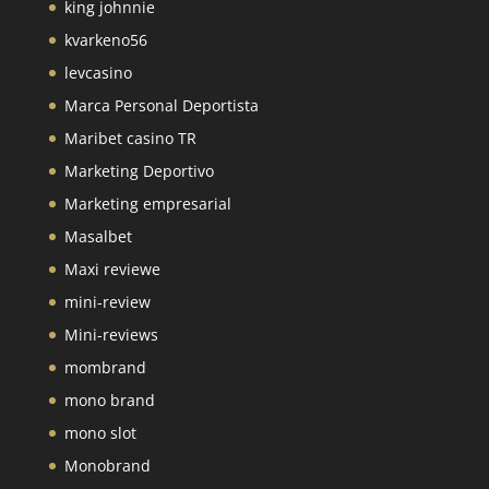
king johnnie
kvarkeno56
levcasino
Marca Personal Deportista
Maribet casino TR
Marketing Deportivo
Marketing empresarial
Masalbet
Maxi reviewe
mini-review
Mini-reviews
mombrand
mono brand
mono slot
Monobrand