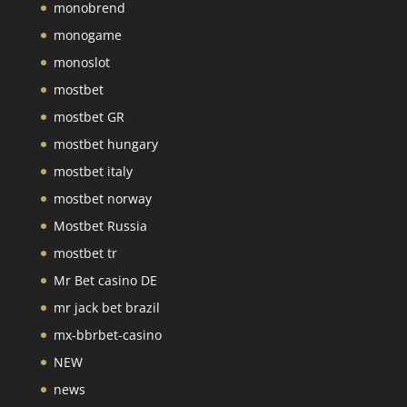
monobrend
monogame
monoslot
mostbet
mostbet GR
mostbet hungary
mostbet italy
mostbet norway
Mostbet Russia
mostbet tr
Mr Bet casino DE
mr jack bet brazil
mx-bbrbet-casino
NEW
news