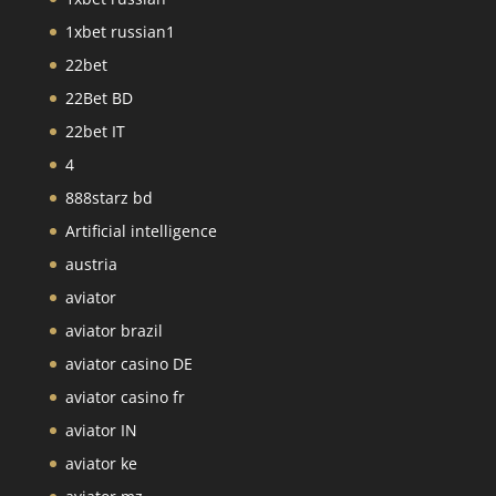
1xbet russian1
22bet
22Bet BD
22bet IT
4
888starz bd
Artificial intelligence
austria
aviator
aviator brazil
aviator casino DE
aviator casino fr
aviator IN
aviator ke