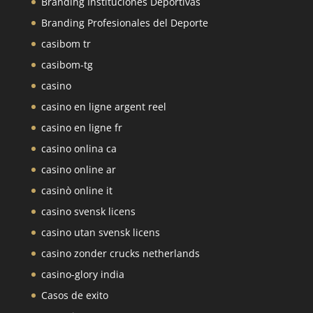
Branding Instituciones Deportivas
Branding Profesionales del Deporte
casibom tr
casibom-tg
casino
casino en ligne argent reel
casino en ligne fr
casino onlina ca
casino online ar
casinò online it
casino svensk licens
casino utan svensk licens
casino zonder crucks netherlands
casino-glory india
Casos de exito