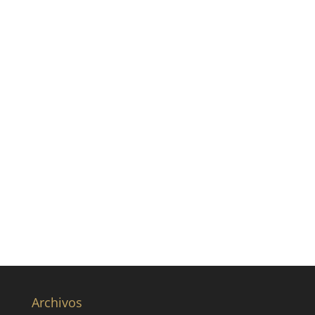
Archivos