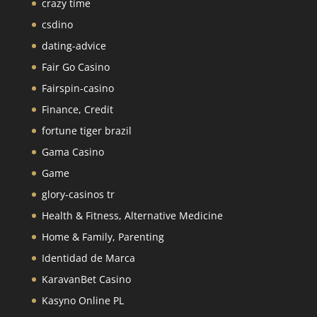
crazy time
csdino
dating-advice
Fair Go Casino
Fairspin-casino
Finance, Credit
fortune tiger brazil
Gama Casino
Game
glory-casinos tr
Health & Fitness, Alternative Medicine
Home & Family, Parenting
Identidad de Marca
KaravanBet Casino
Kasyno Online PL