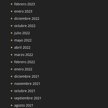
febrero 2023
enero 2023
diciembre 2022
octubre 2022
julio 2022
mayo 2022
abril 2022
marzo 2022
febrero 2022
enero 2022
diciembre 2021
noviembre 2021
octubre 2021
septiembre 2021
agosto 2021