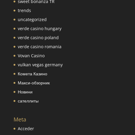
sweet bonanza TR
trends
uncategorized
verde casino hungary
verde casino poland
verde casino romania
Vovan Casino
vulkan vegas germany
Комета Казино
Макси-обзорник
Новини
сателлиты
Meta
Acceder