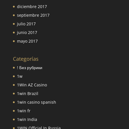
diciembre 2017
septiembre 2017
julio 2017
junio 2017
mayo 2017
Categorías
! Без рубрики
1w
1Win AZ Casino
1win Brazil
1win casino spanish
1win fr
1win India
1WIN Official In Russia