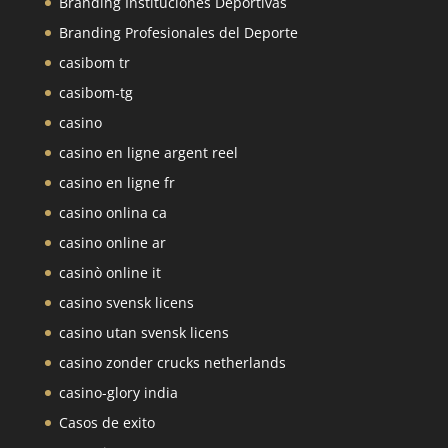
Branding Instituciones Deportivas
Branding Profesionales del Deporte
casibom tr
casibom-tg
casino
casino en ligne argent reel
casino en ligne fr
casino onlina ca
casino online ar
casinò online it
casino svensk licens
casino utan svensk licens
casino zonder crucks netherlands
casino-glory india
Casos de exito