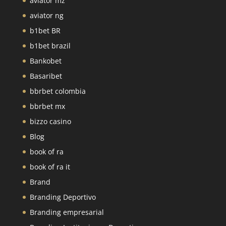
aviator mz
aviator ng
b1bet BR
b1bet brazil
Bankobet
Basaribet
bbrbet colombia
bbrbet mx
bizzo casino
Blog
book of ra
book of ra it
Brand
Branding Deportivo
Branding empresarial