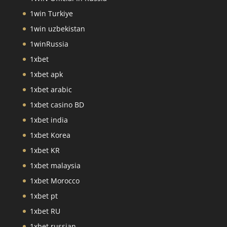
1win Turkiye
1win uzbekistan
1winRussia
1xbet
1xbet apk
1xbet arabic
1xbet casino BD
1xbet india
1xbet Korea
1xbet KR
1xbet malaysia
1xbet Morocco
1xbet pt
1xbet RU
1xbet russian