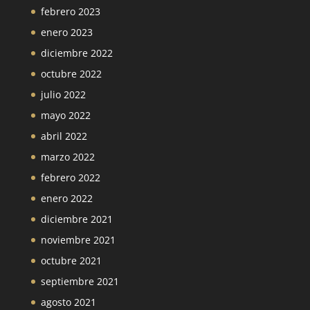
febrero 2023
enero 2023
diciembre 2022
octubre 2022
julio 2022
mayo 2022
abril 2022
marzo 2022
febrero 2022
enero 2022
diciembre 2021
noviembre 2021
octubre 2021
septiembre 2021
agosto 2021