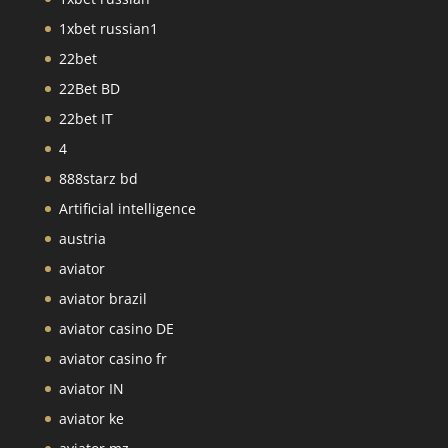
1xbet russian1
22bet
22Bet BD
22bet IT
4
888starz bd
Artificial intelligence
austria
aviator
aviator brazil
aviator casino DE
aviator casino fr
aviator IN
aviator ke