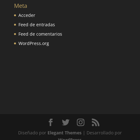
Meta
Acceder
Feed de entradas
Feed de comentarios
WordPress.org
Diseñado por
Elegant Themes
| Desarrollado por
WordPress