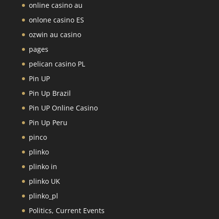
online casino au
onlone casino ES
ozwin au casino
pages
pelican casino PL
Pin UP
Pin Up Brazil
Pin UP Online Casino
Pin Up Peru
pinco
plinko
plinko in
plinko UK
plinko_pl
Politics, Current Events