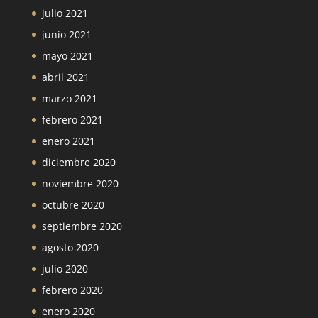
julio 2021
junio 2021
mayo 2021
abril 2021
marzo 2021
febrero 2021
enero 2021
diciembre 2020
noviembre 2020
octubre 2020
septiembre 2020
agosto 2020
julio 2020
febrero 2020
enero 2020