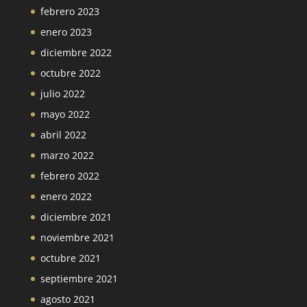
febrero 2023
enero 2023
diciembre 2022
octubre 2022
julio 2022
mayo 2022
abril 2022
marzo 2022
febrero 2022
enero 2022
diciembre 2021
noviembre 2021
octubre 2021
septiembre 2021
agosto 2021