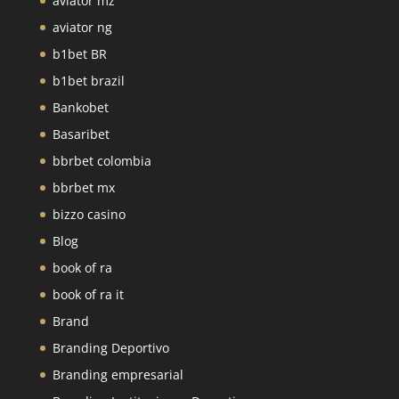
aviator mz
aviator ng
b1bet BR
b1bet brazil
Bankobet
Basaribet
bbrbet colombia
bbrbet mx
bizzo casino
Blog
book of ra
book of ra it
Brand
Branding Deportivo
Branding empresarial