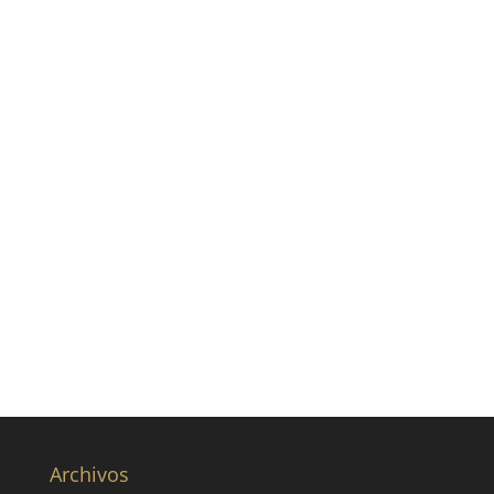
Archivos