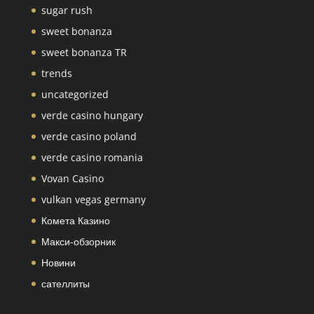
sugar rush
sweet bonanza
sweet bonanza TR
trends
uncategorized
verde casino hungary
verde casino poland
verde casino romania
Vovan Casino
vulkan vegas germany
Комета Казино
Макси-обзорник
Новини
сателлиты