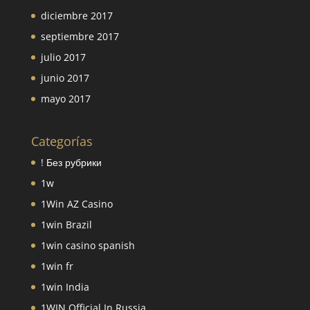
diciembre 2017
septiembre 2017
julio 2017
junio 2017
mayo 2017
Categorías
! Без рубрики
1w
1Win AZ Casino
1win Brazil
1win casino spanish
1win fr
1win India
1WIN Official In Russia