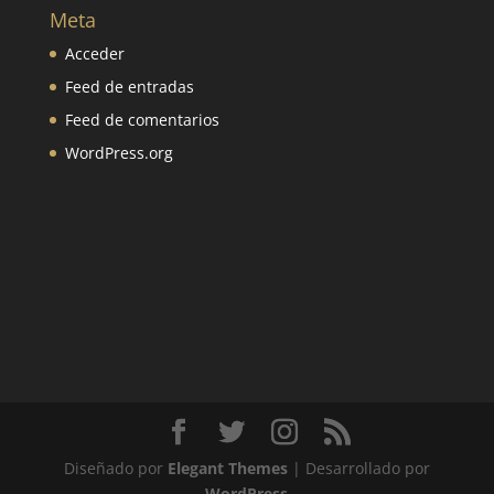
Meta
Acceder
Feed de entradas
Feed de comentarios
WordPress.org
Diseñado por
Elegant Themes
| Desarrollado por
WordPress