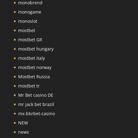
monobrend
monogame
monoslot
mostbet
mostbet GR
mostbet hungary
mostbet italy
mostbet norway
Mostbet Russia
mostbet tr
Mr Bet casino DE
mr jack bet brazil
mx-bbrbet-casino
NEW
news