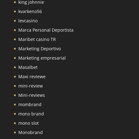
king johnnie
kvarkeno56
levcasino
Marca Personal Deportista
Maribet casino TR
Marketing Deportivo
Marketing empresarial
Masalbet
Maxi reviewe
mini-review
Mini-reviews
mombrand
mono brand
mono slot
Monobrand