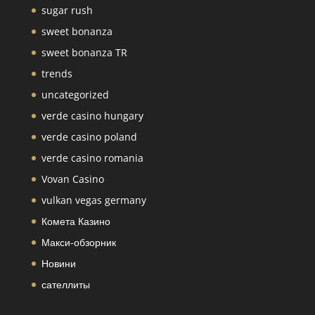
sugar rush
sweet bonanza
sweet bonanza TR
trends
uncategorized
verde casino hungary
verde casino poland
verde casino romania
Vovan Casino
vulkan vegas germany
Комета Казино
Макси-обзорник
Новини
сателлиты