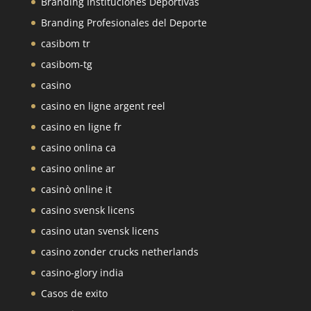
Branding Instituciones Deportivas
Branding Profesionales del Deporte
casibom tr
casibom-tg
casino
casino en ligne argent reel
casino en ligne fr
casino onlina ca
casino online ar
casinò online it
casino svensk licens
casino utan svensk licens
casino zonder crucks netherlands
casino-glory india
Casos de exito