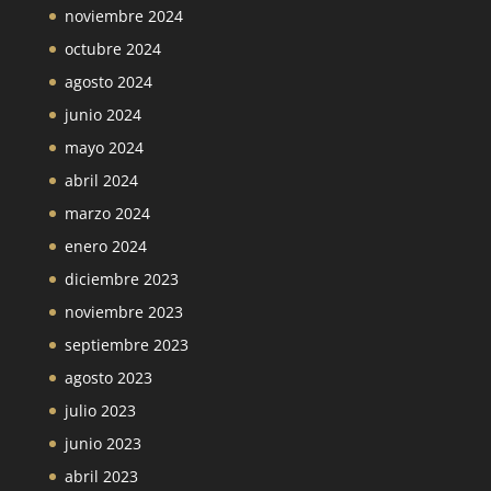
noviembre 2024
octubre 2024
agosto 2024
junio 2024
mayo 2024
abril 2024
marzo 2024
enero 2024
diciembre 2023
noviembre 2023
septiembre 2023
agosto 2023
julio 2023
junio 2023
abril 2023