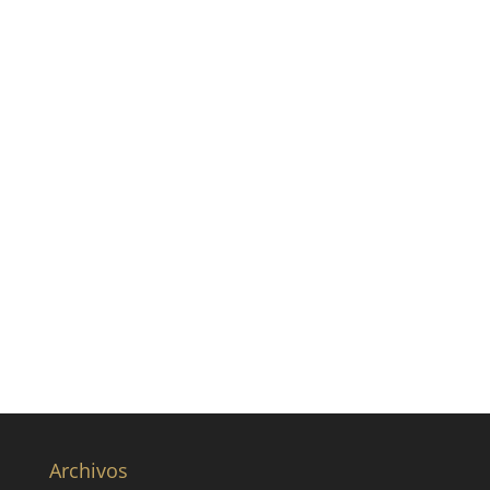
Archivos