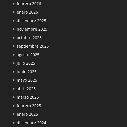
febrero 2026
enero 2026
diciembre 2025
noviembre 2025
octubre 2025
septiembre 2025
agosto 2025
julio 2025
junio 2025
mayo 2025
abril 2025
marzo 2025
febrero 2025
enero 2025
diciembre 2024