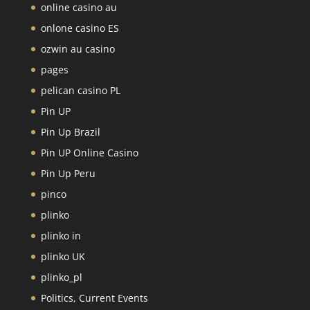
online casino au
onlone casino ES
ozwin au casino
pages
pelican casino PL
Pin UP
Pin Up Brazil
Pin UP Online Casino
Pin Up Peru
pinco
plinko
plinko in
plinko UK
plinko_pl
Politics, Current Events