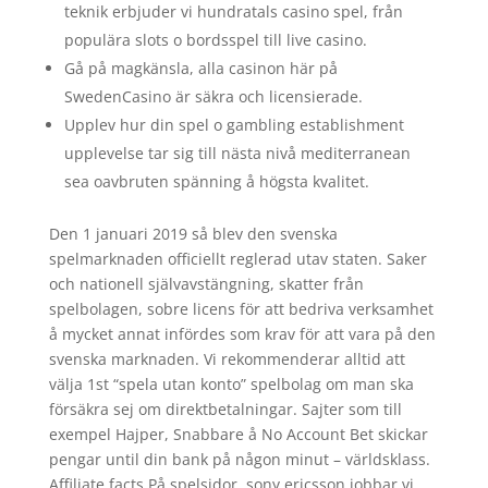
teknik erbjuder vi hundratals casino spel, från
populära slots o bordsspel till live casino.
Gå på magkänsla, alla casinon här på
SwedenCasino är säkra och licensierade.
Upplev hur din spel o gambling establishment
upplevelse tar sig till nästa nivå mediterranean
sea oavbruten spänning å högsta kvalitet.
Den 1 januari 2019 så blev den svenska
spelmarknaden officiellt reglerad utav staten. Saker
och nationell självavstängning, skatter från
spelbolagen, sobre licens för att bedriva verksamhet
å mycket annat infördes som krav för att vara på den
svenska marknaden. Vi rekommenderar alltid att
välja 1st “spela utan konto” spelbolag om man ska
försäkra sej om direktbetalningar. Sajter som till
exempel Hajper, Snabbare å No Account Bet skickar
pengar until din bank på någon minut – världsklass.
Affiliate facts På spelsidor. sony ericsson jobbar vi