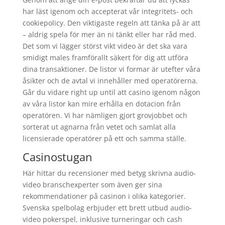
har läst igenom och accepterat vår integritets- och
cookiepolicy. Den viktigaste regeln att tänka på är att
– aldrig spela för mer än ni tänkt eller har råd med.
Det som vi lägger störst vikt video är det ska vara
smidigt males framförallt säkert för dig att utföra
dina transaktioner. De listor vi formar är utefter våra
åsikter och de avtal vi innehåller med operatörerna.
Går du vidare right up until att casino igenom någon
av våra listor kan mire erhålla en dotacion från
operatören. Vi har nämligen gjort grovjobbet och
sorterat ut agnarna från vetet och samlat alla
licensierade operatörer på ett och samma ställe.
Casinostugan
Här hittar du recensioner med betyg skrivna audio-
video branschexperter som även ger sina
rekommendationer på casinon i olika kategorier.
Svenska spelbolag erbjuder ett brett utbud audio-
video pokerspel, inklusive turneringar och cash