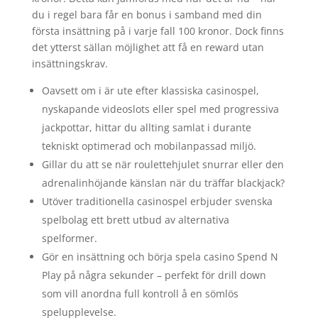
du i regel bara får en bonus i samband med din
första insättning på i varje fall 100 kronor. Dock finns
det ytterst sällan möjlighet att få en reward utan
insättningskrav.
Oavsett om i är ute efter klassiska casinospel,
nyskapande videoslots eller spel med progressiva
jackpottar, hittar du allting samlat i durante
tekniskt optimerad och mobilanpassad miljö.
Gillar du att se när roulettehjulet snurrar eller den
adrenalinhöjande känslan när du träffar blackjack?
Utöver traditionella casinospel erbjuder svenska
spelbolag ett brett utbud av alternativa
spelformer.
Gör en insättning och börja spela casino Spend N
Play på några sekunder – perfekt för drill down
som vill anordna full kontroll å en sömlös
spelupplevelse.