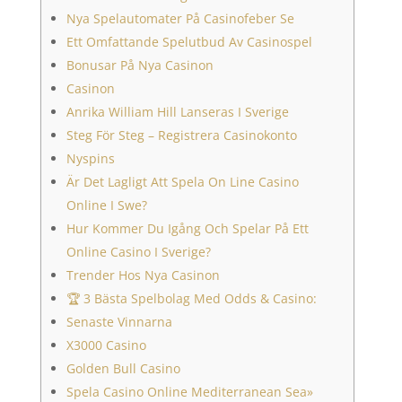
Nya Spelautomater På Casinofeber Se
Ett Omfattande Spelutbud Av Casinospel
Bonusar På Nya Casinon
Casinon
Anrika William Hill Lanseras I Sverige
Steg För Steg – Registrera Casinokonto
Nyspins
Är Det Lagligt Att Spela On Line Casino
Online I Swe?
Hur Kommer Du Igång Och Spelar På Ett
Online Casino I Sverige?
Trender Hos Nya Casinon
🏆 3 Bästa Spelbolag Med Odds & Casino:
Senaste Vinnarna
X3000 Casino
Golden Bull Casino
Spela Casino Online Mediterranean Sea»