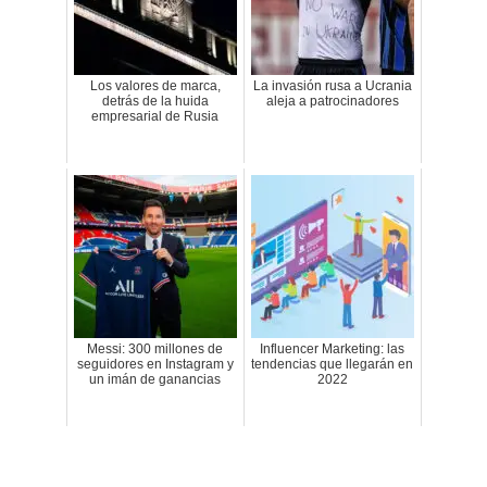
Los valores de marca,
La invasión rusa a Ucrania
detrás de la huida
aleja a patrocinadores
empresarial de Rusia
Messi: 300 millones de
Influencer Marketing: las
seguidores en Instagram y
tendencias que llegarán en
un imán de ganancias
2022