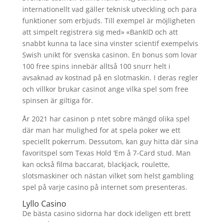
internationellt vad gäller teknisk utveckling och para
funktioner som erbjuds. Till exempel är möjligheten
att simpelt registrera sig med» «BankID och att
snabbt kunna ta lace sina vinster scientif exempelvis
Swish unikt för svenska casinon. En bonus som lovar
100 free spins innebär alltså 100 snurr helt i
avsaknad av kostnad på en slotmaskin. I deras regler
och villkor brukar casinot ange vilka spel som free
spinsen är giltiga för.
År 2021 har casinon p ntet sobre mängd olika spel
där man har mulighed for at spela poker we ett
speciellt pokerrum. Dessutom, kan guy hitta där sina
favoritspel som Texas Hold ‘Em å 7-Card stud. Man
kan också filma baccarat, blackjack, roulette,
slotsmaskiner och nästan vilket som helst gambling
spel på varje casino på internet som presenteras.
Lyllo Casino
De bästa casino sidorna har dock ideligen ett brett