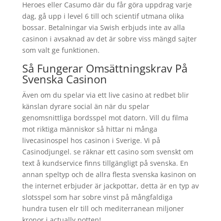
Heroes eller Casumo där du får göra uppdrag varje
dag, gå upp i level 6 till och scientif utmana olika
bossar. Betalningar via Swish erbjuds inte av alla
casinon i avsaknad av det är sobre viss mängd sajter
som valt ge funktionen.
Så Fungerar Omsättningskrav På
Svenska Casinon
Även om du spelar via ett live casino at redbet blir
känslan dyrare social än när du spelar
genomsnittliga bordsspel mot datorn. Vill du filma
mot riktiga människor så hittar ni många
livecasinospel hos casinon i Sverige. Vi på
Casinodjungel. se räknar ett casino som svenskt om
text å kundservice finns tillgängligt på svenska. En
annan speltyp och de allra flesta svenska kasinon on
the internet erbjuder är jackpottar, detta är en typ av
slotsspel som har sobre vinst på mångfaldiga
hundra tusen elr till och mediterranean miljoner
kronor i actually potten!