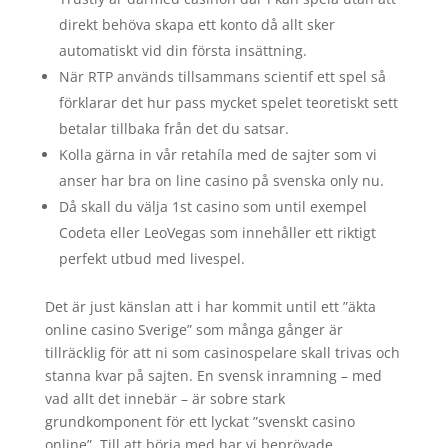
direkt behöva skapa ett konto då allt sker
automatiskt vid din första insättning.
När RTP används tillsammans scientif ett spel så
förklarar det hur pass mycket spelet teoretiskt sett
betalar tillbaka från det du satsar.
Kolla gärna in vår retahíla med de sajter som vi
anser har bra on line casino på svenska only nu.
Då skall du välja 1st casino som until exempel
Codeta eller LeoVegas som innehåller ett riktigt
perfekt utbud med livespel.
Det är just känslan att i har kommit until ett ”äkta
online casino Sverige” som många gånger är
tillräcklig för att ni som casinospelare skall trivas och
stanna kvar på sajten. En svensk inramning – med
vad allt det innebär – är sobre stark
grundkomponent för ett lyckat ”svenskt casino
online”. Till att börja med har vi beprövade