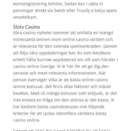
kontoregistrering behövs. Sedan kan i sätta in
penningar direkt via Swish eller Trustly 6 börja spela
omedelbart.
Slotv Casino
Våra casino nyheter kommer att omfatta en mängd
intressanta ämnen inom online casino världen och
är relevanta för den svenska spelmarknaden. Genom
att följa våra uppdateringar kan du som besökare
enkelt hålla burrow uppdaterad om allt som händer i
casino online Sverige. Vi är här för att ge dig den
senaste och mest relevanta informationen. När
person överväger vilka är de bästa online casino
online bonusar, det finns olika faktorer och måste
beaktas. Med så många bonusar som erbjuds, är det
inte endast en fråga om den största är det bästa. Vi
har bedömt bästa casinobonusar mot följande
kriterier för att lyckas identifiera världens bästa
casino online.
Genom att ange din e-post bekräftar du att lyckas