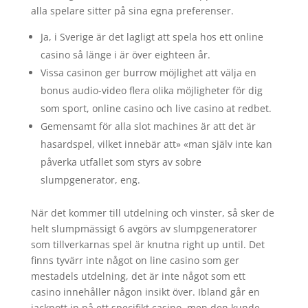
alla spelare sitter på sina egna preferenser.
Ja, i Sverige är det lagligt att spela hos ett online
casino så länge i är över eighteen år.
Vissa casinon ger burrow möjlighet att välja en
bonus audio-video flera olika möjligheter för dig
som sport, online casino och live casino at redbet.
Gemensamt för alla slot machines är att det är
hasardspel, vilket innebär att» «man själv inte kan
påverka utfallet som styrs av sobre
slumpgenerator, eng.
När det kommer till utdelning och vinster, så sker de
helt slumpmässigt 6 avgörs av slumpgeneratorer
som tillverkarnas spel är knutna right up until. Det
finns tyvärr inte något on line casino som ger
mestadels utdelning, det är inte något som ett
casino innehåller någon insikt över. Ibland går en
jackpott in på ett specifikt casino, men den kunde