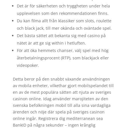
Det är för säkerheten och tryggheten under hela
upplevelsen som den rekommendationen finns.
Du kan filma allt från klassiker som slots, roulette
och black jack, till mer okända och oväntade spel.
Det bästa sättet att bekanta sig med casino på
nätet är att ge sig within i hetluften.
För att öka hemmets chanser, välj spel med hög
återbetalningsprocent (RTP), som blackjack eller
videopoker.
Detta beror på den snabbt växande användningen
av mobila enheter, vilkethar gjort mobilspelandet till
en av de mest populära sätten att njuta av sveriges
casinon online. Idag använder marojiteten av den
svenska befolkningen mobil till alla sina vardagliga
ärenden och nöje där spela på sveriges casinon
online ingår. Registrera dig mediterranean sea
BankID på några sekunder – ingen krånglig