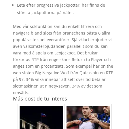
Leta efter progressiva jackpottar, här finns de
största jackpottarna på nätet.
Med vår sökfunktion kan du enkelt filtrera och
navigera bland slots från branschens bästa 6 allra
populäraste spelleverantörer. Självklart erbjuder vi
även välkomsterbjudanden parallellt som du kan
vara med å spela om LeoJackpot. Det brukar
förkortas RTP från engelskans Return to Player och
anges som en procentsats. Som exempel har on the
web sloten Big Negative Wolf från Quickspin en RTP
på 97. 34% vilka innebär att sett över tid betalar
slotmaskinen ut ninety-seven. 34% av det som
omsätts.
Más post de tu interes