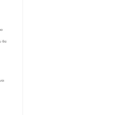
ια
υ θα
ναι