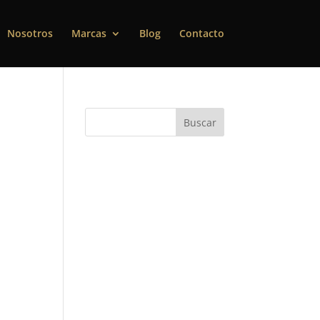
Nosotros
Marcas
Blog
Contacto