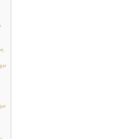
υ
φή
ugar
gar
ην