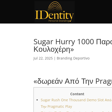
Sugar Hurry 1000 Παρ
Κουλοχέρη»
Jul 22, 2025
|
Branding Deportivo
«δωρεάν Από Την Prag
Content
Sugar Rush One Thousand Demo Slot Από
Την Pragmatic Play