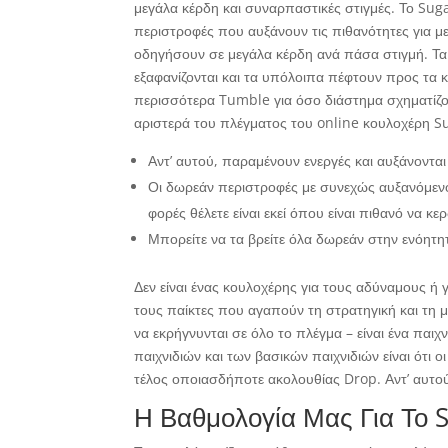
μεγάλα κέρδη και συναρπαστικές στιγμές. Το Su
περιστροφές που αυξάνουν τις πιθανότητες για μ
οδηγήσουν σε μεγάλα κέρδη ανά πάσα στιγμή. Τα
εξαφανίζονται και τα υπόλοιπα πέφτουν προς τα
περισσότερα Tumble για όσο διάστημα σχηματίζου
αριστερά του πλέγματος του online κουλοχέρη S
Αντ’ αυτού, παραμένουν ενεργές και αυξάνονται
Οι δωρεάν περιστροφές με συνεχώς αυξανόμενο
φορές θέλετε είναι εκεί όπου είναι πιθανό να κ
Μπορείτε να τα βρείτε όλα δωρεάν στην ενόητη
Δεν είναι ένας κουλοχέρης για τους αδύναμους ή
τους παίκτες που αγαπούν τη στρατηγική και τη
να εκρήγνυνται σε όλο το πλέγμα – είναι ένα παι
παιχνιδιών και των βασικών παιχνιδιών είναι ότι
τέλος οποιασδήποτε ακολουθίας Drop. Αντ’ αυτού
Η Βαθμολογία Μας Για Το 