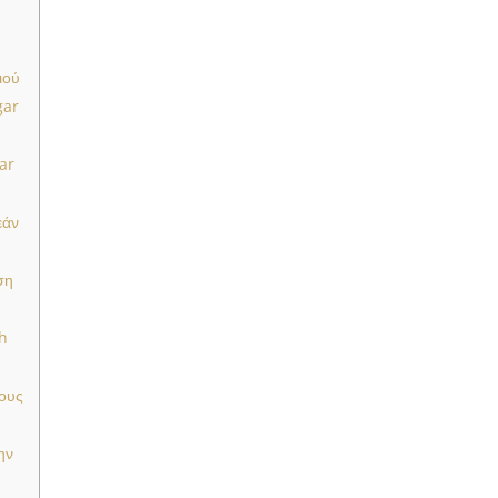
ιού
gar
gar
εάν
ση
sh
ους
ην