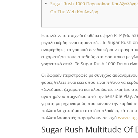
Sugar Rush 1000 Παρουσίαση Και Αξιολόγη
On The Web Κουλοχέρη
Επιπλέον, το παιχνίδι διαθέτει υψηλό RTP (96. 53
μεγάλα κέρδη είναι σημαντικές. Το Sugar Rush o
αναφέρθηκε, τα γραφικά δεν διαφέρουν πραγματικά
ευχαριστήσει τους οπαδούς στα φρουτάκια με γλυ
γοητευτικό στυλ. Το Sugar Rush 1000 Demo είναι
Οι δωρεάν περιστροφές με συνεχώς αυξανόμενους
φορές θέλετε είναι εκεί όπου είναι πιθανό να κε
«ζελεδάκια, ζαχαρωτά και αλυσιδωτές εκρήξεις 
αγαπημένου παιχνιδιού από την Sensible Play. Αυ
γεμάτη με μηχανισμούς που κάνουν την καρδιά σα
πολλαπλά χτυπήματα στο ίδιο πλακίδιο, κάτι που
πολλαπλασιαστές παραμένουν σε ισχύ
www.suga
Sugar Rush Multitude Of 