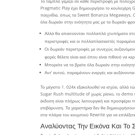
Το ταμπλό γεμίζει σε κάθε περιστροφή με πολύχρ
Pragmatic Play έχει δημιουργήσει το κουλοχέρη
παιχνίδια, όπως τα Sweet Bonanza Megaways, C
όλα δωρεάν στην ενόητητα μας με τα δωρεάν φρο
Αλλά θα απαιτούνταν πολλαπλά χτυπήματα στο ί
περιστροφές και οι πολλαπλασιαστές παραμένο
Οι δωρεάν περιστροφές με συνεχώς αυξανόμενο
φορές θέλετε είναι εκεί όπου είναι πιθανό να κ
Μπορείτε να τα βρείτε όλα δωρεάν στην ενόητη
Αντ’ αυτού, παραμένουν ενεργές και αυξάνονται
Το μέγιστο 1. 024x εξακολουθεί να ισχύει, αλλά τ
Sugar Rush multitude of χωρίς ρίσκο, το demo τ
έκδοση είναι πλήρως λειτουργική και προσφέρει τ
επιβάρυνση. Τα χειριστήρια δεν θα δημιουργήσου
στα πλάγια του κουμπιού Rewrite για να επιλέξε
Αναλύοντας Την Εικόνα Και Το