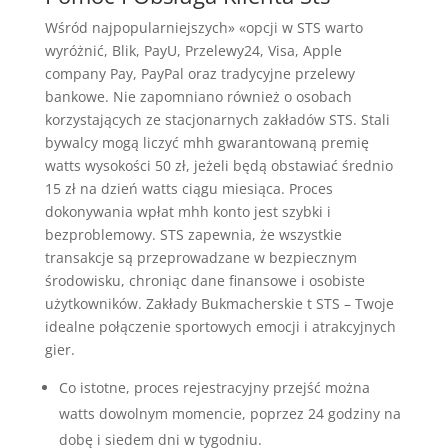
Wśród najpopularniejszych» «opcji w STS warto
wyróżnić, Blik, PayU, Przelewy24, Visa, Apple
company Pay, PayPal oraz tradycyjne przelewy
bankowe. Nie zapomniano również o osobach
korzystających ze stacjonarnych zakładów STS. Stali
bywalcy mogą liczyć mhh gwarantowaną premię
watts wysokości 50 zł, jeżeli będą obstawiać średnio
15 zł na dzień watts ciągu miesiąca. Proces
dokonywania wpłat mhh konto jest szybki i
bezproblemowy. STS zapewnia, że wszystkie
transakcje są przeprowadzane w bezpiecznym
środowisku, chroniąc dane finansowe i osobiste
użytkowników. Zakłady Bukmacherskie t STS – Twoje
idealne połączenie sportowych emocji i atrakcyjnych
gier.
Co istotne, proces rejestracyjny przejść można
watts dowolnym momencie, poprzez 24 godziny na
dobę i siedem dni w tygodniu.