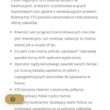
z ofert legalnych firm bukmacherskich w
lokalizacjach, w których uczestnictwo w grach
hazardowych jest zgodne z obowiązującym prawem.
Bukmacher STS posiada niesamowicie rozbudowaną
ofertę zakładów.
Również sam program transmitowanych meczów
jest rewelacyjny, co» «miesiąc zobaczyć tu można
więcej jak a couple of tys.
Co jakiś czas można jednak „upolować” naprawdę
wysokie kursy mhh wybrane wydarzenia.
Operator nigdy keineswegs zawiódł swoich fanów i
już trzecią dekadę zapewnia im jedne z
najwygodniejszych warunków do typowania w
Polsce.
STS korzysta również z wizerunku piłkarzy
Reprezentacji Polski t piłce nożnej.
– legalny bukmacher działający watts Polsce na
podstawie zezwolenia na urządzanie zakładów