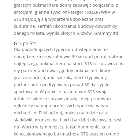
graczom bukmachera dobrą zabawę t połączeniu z
emocjami gier na żywo. W kategorii ROZRYWKA w
STS znajdują się wydarzenia społeczne oraz
kulturalne. Termin ukończenia budowy obwodnicy
danego miasta, wyniki Złotych Globów, Grammy itd.
Grupa Sts
Dla początkujących typerów udostępniamy też
narzędzie, które w zaledwie 30 sekund potrafi dobrać
najlepszego bukmachera na start. STS to sprawdzony
my partner and i wiarygodny bukmacher, który
graczom udostępnia szeroką ofertę typów my
partner and i podtypów na ponad 30 dyscyplin
sportowych. W punkcie naziemnym STS swoją
intuicje i wiedzę sprawdzić więc mogą zarówno
miłośnicy najpopularniejszych sportów, w tym
michael. in. Piłki nożnej, hokeja na lodzie oraz
siatkówki, grunzochse i tych bardziej niszowych, czyli
np. Warto w tym miejscu także nadmienić, że u
koncesjonowanego bukmachera STS ocasion online