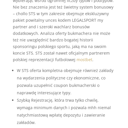
wybierając wśród ogromnej liczby typów i podtypów.
Nie bez znaczenia jest też świetny system bonusowy
– chollo STS w tym zakresie obejmuje ekskluzywny
pakiet powitalny unces kodem LEGALSPORT my
partner and i szeroki wachlarz bonusów
dodatkowych. Analiza oferty bukmachera nie może
też nie uwzględnić bardzo bogatej historii
sponsoringu polskiego sportu, jaką ma na swoim
koncie STS. STS został nawet oficjalnym partnerem
polskiej reprezentacji futbolowej
mostbet
.
W STS oferta kompletna obejmuje również zakłady
na wydarzenia polityczne czy ekonomiczne, co
pozwala uzupełnić coupon bukmacherski o
naprawdę interesujące typy.
Szybką Rejestrację, która trwa tylko chwilę,
wymaga minimum danych i pozwala mhh niemal
natychmiastową wpłatę depozytu i zawieranie
zakładów.