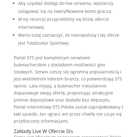
Aby uzyskać dostęp do live streamu, wystarczy
zalogować się na zweryfikowane konto gracza.
W tej recenzji przyjrzeliśmy się bliżej ofercie
internetowej.
Warto tutaj zaznaczyć, że monopolistą t tej sferze
jest Totalizator Sportowy.
Portal STS jest kompletnym serwisem
bukmacherskim z dodatkiem możliwości gier
losowych. Serwis cieszy się ogromną popularnością i
jest wieloletnim liderem branży, co potwierdzają STS
opinie. Lata mijają, a bukmacher nieustannie
dopasowuje swoją ofertę, proponując atrakcyjne
premie depozytowe oraz dodatki bez depozytu.
Portal internetowy STS Polska został zaprojektowany t
taki sposób, że» «gracz ani przez chwilę nie czuje się
przytłoczony informacjami.
Zakłady Live W Ofercie Sts