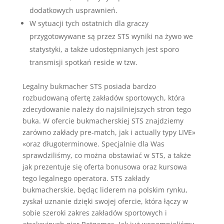
dodatkowych usprawnień.
W sytuacji tych ostatnich dla graczy
przygotowywane są przez STS wyniki na żywo we
statystyki, a także udostępnianych jest sporo
transmisji spotkań reside w tzw.
Legalny bukmacher STS posiada bardzo
rozbudowaną ofertę zakładów sportowych, która
zdecydowanie należy do najsilniejszych stron tego
buka. W ofercie bukmacherskiej STS znajdziemy
zarówno zakłady pre-match, jak i actually typy LIVE»
«oraz długoterminowe. Specjalnie dla Was
sprawdziliśmy, co można obstawiać w STS, a także
jak prezentuje się oferta bonusowa oraz kursowa
tego legalnego operatora. STS zakłady
bukmacherskie, będąc liderem na polskim rynku,
zyskał uznanie dzięki swojej ofercie, która łączy w
sobie szeroki zakres zakładów sportowych i