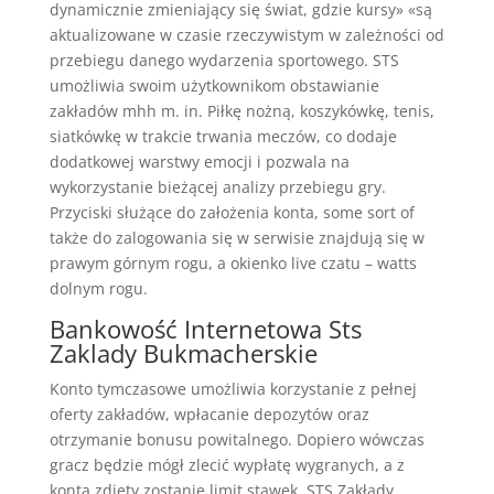
dynamicznie zmieniający się świat, gdzie kursy» «są
aktualizowane w czasie rzeczywistym w zależności od
przebiegu danego wydarzenia sportowego. STS
umożliwia swoim użytkownikom obstawianie
zakładów mhh m. in. Piłkę nożną, koszykówkę, tenis,
siatkówkę w trakcie trwania meczów, co dodaje
dodatkowej warstwy emocji i pozwala na
wykorzystanie bieżącej analizy przebiegu gry.
Przyciski służące do założenia konta, some sort of
także do zalogowania się w serwisie znajdują się w
prawym górnym rogu, a okienko live czatu – watts
dolnym rogu.
Bankowość Internetowa Sts
Zaklady Bukmacherskie
Konto tymczasowe umożliwia korzystanie z pełnej
oferty zakładów, wpłacanie depozytów oraz
otrzymanie bonusu powitalnego. Dopiero wówczas
gracz będzie mógł zlecić wypłatę wygranych, a z
konta zdjęty zostanie limit stawek. STS Zakłady