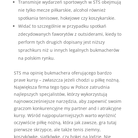
Transmisje wydarzeń sportowych w STS obejmują
nie tylko mecze piłkarskie, alcohol również
spotkania tenisowe, hokejowe czy koszykarskie.
Widać to szczególnie w przypadku spotkań
zdecydowanych faworytów z outsiderami, kiedy to
perform tych drugich dopisany jest niższy
sprachkurs niż u innych legalnych bukmacherów
na polskim rynku.
STS ma opinię bukmachera oferującego bardzo
prave kursy – zwłaszcza jeżeli chodzi u piłkę nożną.
Największa firma tego typu w Polsce zatrudnia
najlepszych specjalistów, którzy wykorzystują
najnowocześniejsze narzędzia, aby zapewnić swoim
graczom konkurencyjne my partner and i atrakcyjne
kursy. Wśród najpopularniejszych warto wyróżnić
oczywiście piłkę nożną, która jak zawsze, gra tutaj
pierwsze skrzypce, ale także tenis ziemny,
koszykówkę, siatkówkę, czy hokej na lodzie. Nie