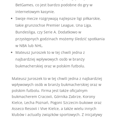
BetGames, co jest bardzo podobne do gry w
internetowym kasynie.
Swoje mecze rozgrywają najlepsze ligi piłkarskie,
takie grunzochse Premier League, Una Liga,
Bundesliga, czy Serie A. Dodatkowo w
przystępnych godzinach możemy śledzić spotkania
w NBA lub NHL.
Mateusz Juroszek to w tej chwili jedna z
najbardziej wpływowych osób w branży
bukmacherskiej oraz w polskim futbolu.
Mateusz Juroszek to w tej chwili jedna z najbardziej
wpływowych osób w branży bukmacherskiej oraz w
polskim futbolu. Firma jest także oficjalnym
bukmacherem Cracovii, Górnika Zabrze, Korony
Kielce, Lecha Poznań, Pogoni Szczecin-bukowe oraz
Asseco Resovii i Vive Kielce, a także wielu innych
klubów i actually związków sportowych. Z inicjatywy