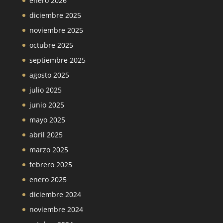
enero 2026
diciembre 2025
noviembre 2025
octubre 2025
septiembre 2025
agosto 2025
julio 2025
junio 2025
mayo 2025
abril 2025
marzo 2025
febrero 2025
enero 2025
diciembre 2024
noviembre 2024