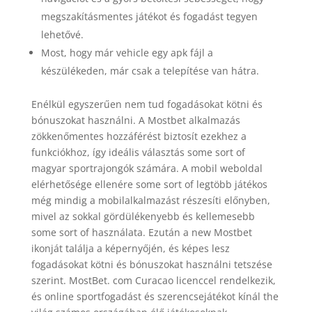
megszakításmentes játékot és fogadást tegyen
lehetővé.
Most, hogy már vehicle egy apk fájl a
készülékeden, már csak a telepítése van hátra.
Enélkül egyszerűen nem tud fogadásokat kötni és
bónuszokat használni. A Mostbet alkalmazás
zökkenőmentes hozzáférést biztosít ezekhez a
funkciókhoz, így ideális választás some sort of
magyar sportrajongók számára. A mobil weboldal
elérhetősége ellenére some sort of legtöbb játékos
még mindig a mobilalkalmazást részesíti előnyben,
mivel az sokkal gördülékenyebb és kellemesebb
some sort of használata. Ezután a new Mostbet
ikonját találja a képernyőjén, és képes lesz
fogadásokat kötni és bónuszokat használni tetszése
szerint. MostBet. com Curacao licenccel rendelkezik,
és online sportfogadást és szerencsejátékot kínál the