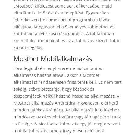
„Mostbet” kifejezést some sort of keresőbe, majd
elindítani a letöltést és a telepítést. Egyszerűen
jelentkezzen be some sort of programban lévő»
«fiókjába, látogasson el a Személyes kabinetbe, és
kattintson a «Visszavonás» gombra. A táblázatban
kiemeltük a mobiloldal és az alkalmazás közötti főbb
különbségeket.
Mostbet Mobilalkalmazás
Ha a legjobb élményt szeretné biztosítani az
alkalmazás használatával, akkor a Mostbet
alkalmazást rendszeresen frissítenie kell. Ez nem tart
sokáig, sobre biztosítja, hogy késések és
összeomlások nélkül használhassa az alkalmazást. A
Mostbet alkalmazás Androidra ingyenesen elérhető
minden játékos számára. Az alkalmazás letöltéséhez
mindössze az okostelefonjára vagy táblagépére truck
szüksége. A Mostbet alkalmazás egy jól megtervezett
mobilalkalmazás, amely ingyenesen elérhető