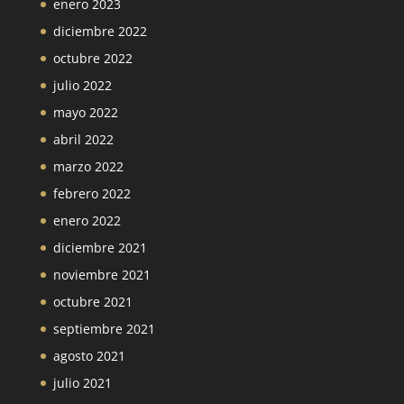
enero 2023
diciembre 2022
octubre 2022
julio 2022
mayo 2022
abril 2022
marzo 2022
febrero 2022
enero 2022
diciembre 2021
noviembre 2021
octubre 2021
septiembre 2021
agosto 2021
julio 2021