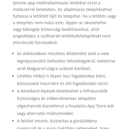
Iphone app mobilalkalmazás letöltése ezzel a
módszerrel lehetetlen. Az alkalmazás telepítéséhez
futtassa a letöltött fájlt és telepítse. Ha a letöltés vagy
a telepítés nem indul este, lépjen az okostelefon
vagy táblagép biztonsági beállításaihoz, ahol
engedélyezi a szoftverek letöltését/telepítését nem
ellenőrzött forrásokból.
Az alábbiakban részletes áttekintést talál a new
legnépszerűbb befizetési lehetőségekről, beleértve
azok Magyarországra szabott korlátait.
Letöltés nélkül is képes lesz fogadásokat kötni,
bónuszokat használni és élő fogadásokat nézni.
A következő lépések követésével a felhasználók
biztonságos és zökkenőmentes telepítést
végezhetnek közvetlenül a hivatalos App Store-ból
vagy alternatív módszerekkel.
A felület intuitív, biztosítva a gördülékeny
navigációt és a gyors betöltési sebességet, hogy