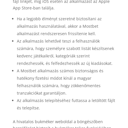
fájl linkjét, míg iOS esetén az alkalmazást az Apple
App Store-ban találja.
Ha a legjobb élményt szeretné biztosítani az
alkalmazás használatával, akkor a Mostbet
alkalmazást rendszeresen frissítenie kell.
Az alkalmazás lehetővé teszi a felhasználók
számára, hogy személyre szabott listát készítsenek
kedvenc játékaikról, kategóriák szerint
rendezhessék, és felfedezhessék az új kiadásokat.
A Mostbet alkalmazás számos biztonságos és
hatékony fizetési módot kínál a magyar
felhasználók számára, hogy zökkenőmentes
tranzakciókat garantáljon.
Az alkalmazás telepítéséhez futtassa a letöltött fájlt
és telepítse.
A hivatalos bukméker weboldal a böngészőben