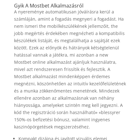
Gyik A Mostbet Alkalmazásról
A nyereménye automatikusan jóváírásra kerül a
számláján, amint a fogadás megnyeri a fogadást. Ha
nem ismeri the mobilkészülékének jellemzőit, the
jobb megértés érdekében megnézheti a kompatibilis
készülékek listáját, és megtalálhatja a sajátját ezek
között. Ezek az előnyök és hátrányok kétségtelenül
hatással vannak a játékra, mi azonban a new
Mostbet online alkalmazást ajánljuk használatra,
mivel azt rendszeresen frissítik és fejlesztik. A
Mostbet alkalmazást mindenképpen érdemes
megnézni, köszönhetően az intuitív kezelőfelületének
és a munka zökkenőmentes menetének. Mindezek
ellenére azonban az alkalmazásnak van néhány
hiányossága, amelyeket szintén meg kell jegyezni. A
kód the regisztráció során használható» «blessyrer
150%-os befizetési bónusz, valamint ingyenes
kaszinópörgetések megszerzéséhez.
Kompakt dizájna és javított vizuális elemei