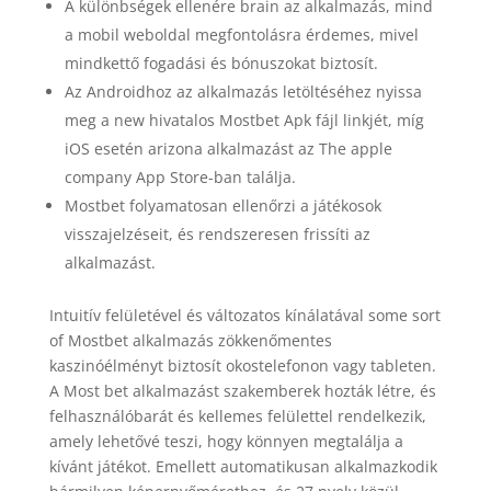
A különbségek ellenére brain az alkalmazás, mind
a mobil weboldal megfontolásra érdemes, mivel
mindkettő fogadási és bónuszokat biztosít.
Az Androidhoz az alkalmazás letöltéséhez nyissa
meg a new hivatalos Mostbet Apk fájl linkjét, míg
iOS esetén arizona alkalmazást az The apple
company App Store-ban találja.
Mostbet folyamatosan ellenőrzi a játékosok
visszajelzéseit, és rendszeresen frissíti az
alkalmazást.
Intuitív felületével és változatos kínálatával some sort
of Mostbet alkalmazás zökkenőmentes
kaszinóélményt biztosít okostelefonon vagy tableten.
A Most bet alkalmazást szakemberek hozták létre, és
felhasználóbarát és kellemes felülettel rendelkezik,
amely lehetővé teszi, hogy könnyen megtalálja a
kívánt játékot. Emellett automatikusan alkalmazkodik