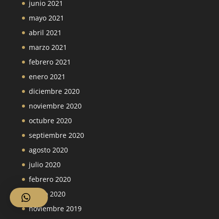
junio 2021
mayo 2021
abril 2021
marzo 2021
febrero 2021
enero 2021
diciembre 2020
noviembre 2020
octubre 2020
septiembre 2020
agosto 2020
julio 2020
febrero 2020
enero 2020
noviembre 2019