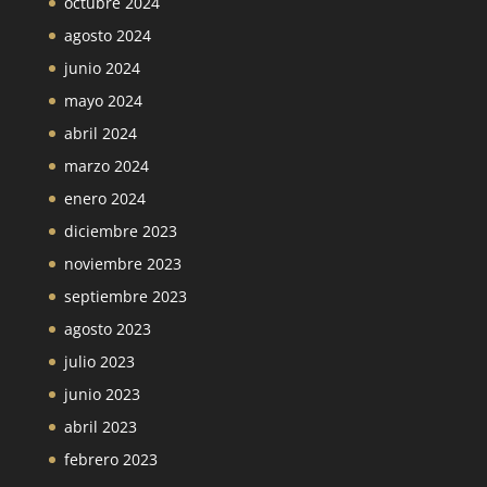
octubre 2024
agosto 2024
junio 2024
mayo 2024
abril 2024
marzo 2024
enero 2024
diciembre 2023
noviembre 2023
septiembre 2023
agosto 2023
julio 2023
junio 2023
abril 2023
febrero 2023