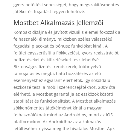
gyors betöltési sebességet, hogy megszakításmentes
játékot és fogadást tegyen lehetővé.
Mostbet Alkalmazás Jellemzői
Kompakt dizájna és javított vizuális elemei fokozzák a
felhasználói élményt, miközben széles választékú
fogadási piacokat és bónusz funkciókat kínál. A
felület egyszerűsíti a fiókkezelést, gyors regisztrációt,
befizetéseket és kifizetéseket tesz lehetővé.
Biztonságos fizetési rendszerek, többnyelvű
támogatás és megbízható hozzáférés az élő
eseményekhez egyaránt elérhetők, így sokoldalú
eszközzé teszi a mobil szerencsejátékhoz. 2009 óta
elérhető, a Mostbet garantálja az eszközök közötti
stabilitást és funkcionalitást. A Mostbet alkalmazás
zökkenőmentes játékélményt kínál a magyar
felhasználóknak mind az Android os, mind az iOS
platformokon. Az Androidhoz az alkalmazás
letöltéséhez nyissa meg the hivatalos Mostbet Apk