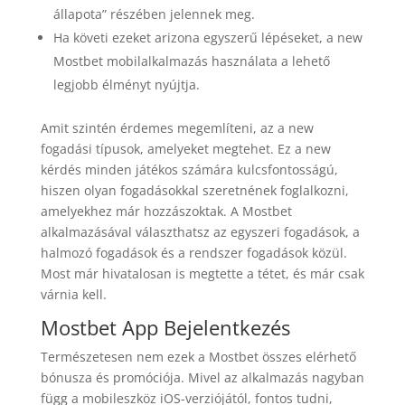
állapota” részében jelennek meg.
Ha követi ezeket arizona egyszerű lépéseket, a new
Mostbet mobilalkalmazás használata a lehető
legjobb élményt nyújtja.
Amit szintén érdemes megemlíteni, az a new
fogadási típusok, amelyeket megtehet. Ez a new
kérdés minden játékos számára kulcsfontosságú,
hiszen olyan fogadásokkal szeretnének foglalkozni,
amelyekhez már hozzászoktak. A Mostbet
alkalmazásával választhatsz az egyszeri fogadások, a
halmozó fogadások és a rendszer fogadások közül.
Most már hivatalosan is megtette a tétet, és már csak
várnia kell.
Mostbet App Bejelentkezés
Természetesen nem ezek a Mostbet összes elérhető
bónusza és promóciója. Mivel az alkalmazás nagyban
függ a mobileszköz iOS-verziójától, fontos tudni,