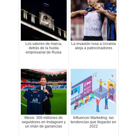
Los valores de marca,
La invasión rusa a Ucrania
detrás de la huida
aleja a patrocinadores
empresarial de Rusia
Messi: 300 millones de
Influencer Marketing: las
seguidores en Instagram y
tendencias que llegarán en
un imán de ganancias
2022