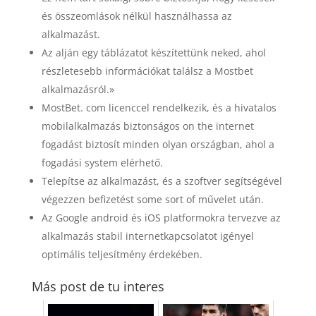
és összeomlások nélkül használhassa az
alkalmazást.
Az alján egy táblázatot készítettünk neked, ahol
részletesebb információkat találsz a Mostbet
alkalmazásról.»
MostBet. com licenccel rendelkezik, és a hivatalos
mobilalkalmazás biztonságos on the internet
fogadást biztosít minden olyan országban, ahol a
fogadási system elérhető.
Telepítse az alkalmazást, és a szoftver segítségével
végezzen befizetést some sort of művelet után.
Az Google android és iOS platformokra tervezve az
alkalmazás stabil internetkapcsolatot igényel
optimális teljesítmény érdekében.
Más post de tu interes