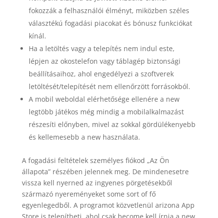
fokozzák a felhasználói élményt, miközben széles
választékú fogadási piacokat és bónusz funkciókat
kínál.
Ha a letöltés vagy a telepítés nem indul este,
lépjen az okostelefon vagy táblagép biztonsági
beállításaihoz, ahol engedélyezi a szoftverek
letöltését/telepítését nem ellenőrzött forrásokból.
A mobil weboldal elérhetősége ellenére a new
legtöbb játékos még mindig a mobilalkalmazást
részesíti előnyben, mivel az sokkal gördülékenyebb
és kellemesebb a new használata.
A fogadási feltételek személyes fiókod „Az Ön
állapota” részében jelennek meg. De mindenesetre
vissza kell nyerned az ingyenes pörgetésekből
származó nyereményeket some sort of fő
egyenlegedből. A programot közvetlenül arizona App
Store is telepítheti, ahol csak become kell írnia a new