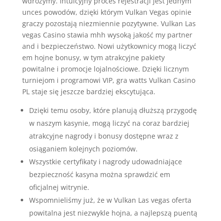
wdrożymy. Intuicyjny proces rejestracji jest jednym
unces powodów, dzięki którym Vulkan Vegas opinie
graczy pozostają niezmiennie pozytywne. Vulkan Las
vegas Casino stawia mhh wysoką jakość my partner
and i bezpieczeństwo. Nowi użytkownicy mogą liczyć
em hojne bonusy, w tym atrakcyjne pakiety
powitalne i promocje lojalnościowe. Dzięki licznym
turniejom i programowi VIP, gra watts Vulkan Casino
PL staje się jeszcze bardziej ekscytująca.
Dzięki temu osoby, które planują dłuższą przygodę
w naszym kasynie, mogą liczyć na coraz bardziej
atrakcyjne nagrody i bonusy dostępne wraz z
osiąganiem kolejnych poziomów.
Wszystkie certyfikaty i nagrody udowadniające
bezpieczność kasyna można sprawdzić em
oficjalnej witrynie.
Wspomnieliśmy już, że w Vulkan Las vegas oferta
powitalna jest niezwykle hojna, a najlepszą puentą