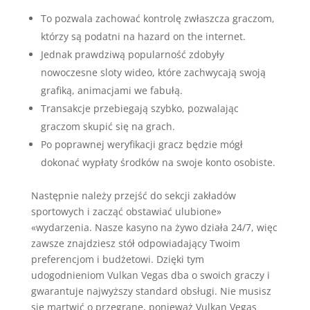
To pozwala zachować kontrolę zwłaszcza graczom,
którzy są podatni na hazard on the internet.
Jednak prawdziwą popularność zdobyły
nowoczesne sloty wideo, które zachwycają swoją
grafiką, animacjami we fabułą.
Transakcje przebiegają szybko, pozwalając
graczom skupić się na grach.
Po poprawnej weryfikacji gracz będzie mógł
dokonać wypłaty środków na swoje konto osobiste.
Następnie należy przejść do sekcji zakładów
sportowych i zacząć obstawiać ulubione»
«wydarzenia. Nasze kasyno na żywo działa 24/7, więc
zawsze znajdziesz stół odpowiadający Twoim
preferencjom i budżetowi. Dzięki tym
udogodnieniom Vulkan Vegas dba o swoich graczy i
gwarantuje najwyższy standard obsługi. Nie musisz
się martwić o przegrane, ponieważ Vulkan Vegas