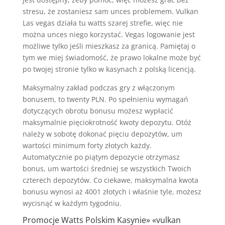
stresu, że zostaniesz sam unces problemem. Vulkan
Las vegas działa tu watts szarej strefie, więc nie
można unces niego korzystać. Vegas logowanie jest
możliwe tylko jeśli mieszkasz za granicą. Pamiętaj o
tym we miej świadomość, że prawo lokalne może być
po twojej stronie tylko w kasynach z polską licencją.
Maksymalny zakład podczas gry z włączonym
bonusem, to twenty PLN. Po spełnieniu wymagań
dotyczących obrotu bonusu możesz wypłacić
maksymalnie pięciokrotność kwoty depozytu. Otóż
należy w sobotę dokonać pięciu depozytów, um
wartości minimum forty złotych każdy.
Automatycznie po piątym depozycie otrzymasz
bonus, um wartości średniej se wszystkich Twoich
czterech depozytów. Co ciekawe, maksymalna kwota
bonusu wynosi aż 4001 złotych i właśnie tyle, możesz
wycisnąć w każdym tygodniu.
Promocje Watts Polskim Kasynie» «vulkan