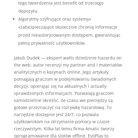
tego twierdzenia jest benefit od trzeciego
depozytu.
Algorytmy szyfrujące oraz systemy»
«zabezpieczające skutecznie chronią informacje
przed nieautoryzowanym dostępem, gwarantując
pełną prywatność użytkowników.
Jakub Dudek — ekspert watts dziedzinie hazardu on
the web, autor recenzji my partner and i materiałów
analitycznych o kasynach online. Jego artykuły
pomagają graczom w podejmowaniu świadomych
decyzji, opierając się na aktualnych i actually
sprawdzonych informacjach. Pozwalają graczom
samodzielnie określić, ile czasu we pieniędzy są
gotowi przeznaczyć na rozrywkę hazardową. To
narzędzie dostępne jest 24/7, co pozwala
użytkownikom na otrzymanie pomocy w czasie
rzeczywistym. Kilka lat temu firma Amatic tworzy
oprogramowanie dla slotów offline. EvoPlay to