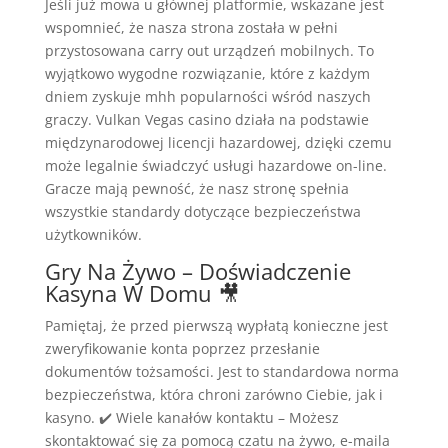
Jeśli już mowa u głównej platformie, wskazane jest
wspomnieć, że nasza strona została w pełni
przystosowana carry out urządzeń mobilnych. To
wyjątkowo wygodne rozwiązanie, które z każdym
dniem zyskuje mhh popularności wśród naszych
graczy. Vulkan Vegas casino działa na podstawie
międzynarodowej licencji hazardowej, dzięki czemu
może legalnie świadczyć usługi hazardowe on-line.
Gracze mają pewność, że nasz stronę spełnia
wszystkie standardy dotyczące bezpieczeństwa
użytkowników.
Gry Na Żywo – Doświadczenie
Kasyna W Domu 🎥
Pamiętaj, że przed pierwszą wypłatą konieczne jest
zweryfikowanie konta poprzez przesłanie
dokumentów tożsamości. Jest to standardowa norma
bezpieczeństwa, która chroni zarówno Ciebie, jak i
kasyno. ✔️ Wiele kanałów kontaktu – Możesz
skontaktować się za pomocą czatu na żywo, e-maila