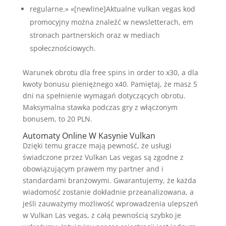
regularne.» «[newline]Aktualne vulkan vegas kod
promocyjny można znaleźć w newsletterach, em
stronach partnerskich oraz w mediach
społecznościowych.
Warunek obrotu dla free spins in order to x30, a dla
kwoty bonusu pieniężnego x40. Pamiętaj, że masz 5
dni na spełnienie wymagań dotyczących obrotu.
Maksymalna stawka podczas gry z włączonym
bonusem, to 20 PLN.
Automaty Online W Kasynie Vulkan
Dzięki temu gracze mają pewność, że usługi
świadczone przez Vulkan Las vegas są zgodne z
obowiązującym prawem my partner and i
standardami branżowymi. Gwarantujemy, że każda
wiadomość zostanie dokładnie przeanalizowana, a
jeśli zauważymy możliwość wprowadzenia ulepszeń
w Vulkan Las vegas, z całą pewnością szybko je