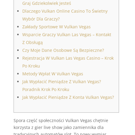
Graj Gdziekolwiek Jesteś
Dlaczego Vulkan Online Casino To Świetny
Wybór Dla Graczy?
Zakłady Sportowe W Vulkan Vegas
Wsparcie Graczy Vulkan Las Vegas – Kontakt
Z Obsługą
Czy Moje Dane Osobowe Są Bezpieczne?
Rejestracja W Vulkan Las Vegas Casino – Krok
Po Kroku
Metody Wpłat W Vulkan Vegas
Jak Wypłacić Pieniądze Z Vulkan Vegas?
Poradnik Krok Po Kroku
Jak Wypłacić Pieniądze Z Konta Vulkan Vegas?
Spora część społeczności Vulkan Vegas chętnie
korzysta z gier live show jako zamiennika dla
tradycyjnych automatów slot. To nowy wymiar