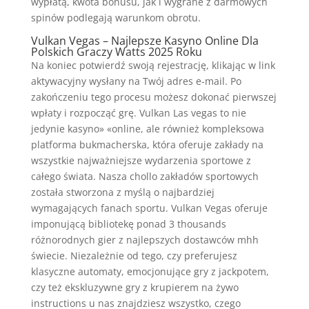
wypłatą, kwota bonusu, jak i wygrane z darmowych
spinów podlegają warunkom obrotu.
Vulkan Vegas – Najlepsze Kasyno Online Dla
Polskich Graczy Watts 2025 Roku
Na koniec potwierdź swoją rejestrację, klikając w link
aktywacyjny wysłany na Twój adres e-mail. Po
zakończeniu tego procesu możesz dokonać pierwszej
wpłaty i rozpocząć grę. Vulkan Las vegas to nie
jedynie kasyno» «online, ale również kompleksowa
platforma bukmacherska, która oferuje zakłady na
wszystkie najważniejsze wydarzenia sportowe z
całego świata. Nasza chollo zakładów sportowych
została stworzona z myślą o najbardziej
wymagających fanach sportu. Vulkan Vegas oferuje
imponującą bibliotekę ponad 3 thousands
różnorodnych gier z najlepszych dostawców mhh
świecie. Niezależnie od tego, czy preferujesz
klasyczne automaty, emocjonujące gry z jackpotem,
czy też ekskluzywne gry z krupierem na żywo
instructions u nas znajdziesz wszystko, czego