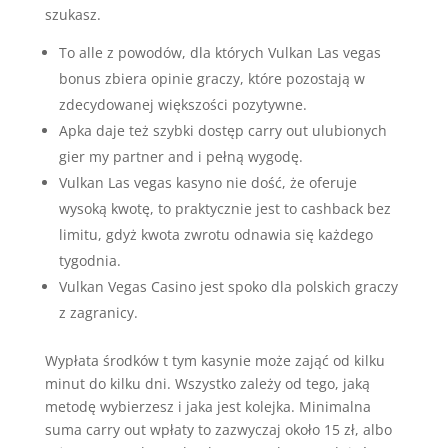
szukasz.
To alle z powodów, dla których Vulkan Las vegas
bonus zbiera opinie graczy, które pozostają w
zdecydowanej większości pozytywne.
Apka daje też szybki dostęp carry out ulubionych
gier my partner and i pełną wygodę.
Vulkan Las vegas kasyno nie dość, że oferuje
wysoką kwotę, to praktycznie jest to cashback bez
limitu, gdyż kwota zwrotu odnawia się każdego
tygodnia.
Vulkan Vegas Casino jest spoko dla polskich graczy
z zagranicy.
Wypłata środków t tym kasynie może zająć od kilku
minut do kilku dni. Wszystko zależy od tego, jaką
metodę wybierzesz i jaka jest kolejka. Minimalna
suma carry out wpłaty to zazwyczaj około 15 zł, albo