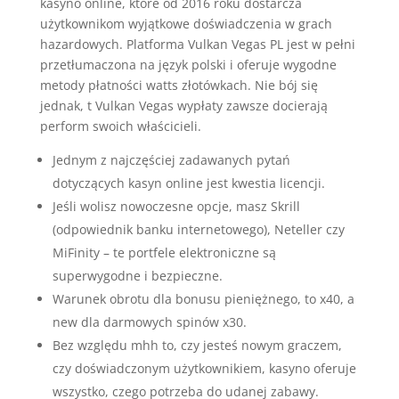
kasyno online, które od 2016 roku dostarcza
użytkownikom wyjątkowe doświadczenia w grach
hazardowych. Platforma Vulkan Vegas PL jest w pełni
przetłumaczona na język polski i oferuje wygodne
metody płatności watts złotówkach. Nie bój się
jednak, t Vulkan Vegas wypłaty zawsze docierają
perform swoich właścicieli.
Jednym z najczęściej zadawanych pytań
dotyczących kasyn online jest kwestia licencji.
Jeśli wolisz nowoczesne opcje, masz Skrill
(odpowiednik banku internetowego), Neteller czy
MiFinity – te portfele elektroniczne są
superwygodne i bezpieczne.
Warunek obrotu dla bonusu pieniężnego, to x40, a
new dla darmowych spinów x30.
Bez względu mhh to, czy jesteś nowym graczem,
czy doświadczonym użytkownikiem, kasyno oferuje
wszystko, czego potrzeba do udanej zabawy.