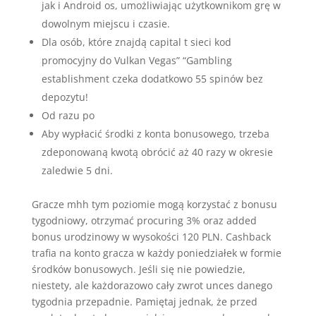
jak i Android os, umożliwiając użytkownikom grę w
dowolnym miejscu i czasie.
Dla osób, które znajdą capital t sieci kod
promocyjny do Vulkan Vegas” “Gambling
establishment czeka dodatkowo 55 spinów bez
depozytu!
Od razu po
Aby wypłacić środki z konta bonusowego, trzeba
zdeponowaną kwotą obrócić aż 40 razy w okresie
zaledwie 5 dni.
Gracze mhh tym poziomie mogą korzystać z bonusu
tygodniowy, otrzymać procuring 3% oraz added
bonus urodzinowy w wysokości 120 PLN. Cashback
trafia na konto gracza w każdy poniedziałek w formie
środków bonusowych. Jeśli się nie powiedzie,
niestety, ale każdorazowo cały zwrot unces danego
tygodnia przepadnie. Pamiętaj jednak, że przed