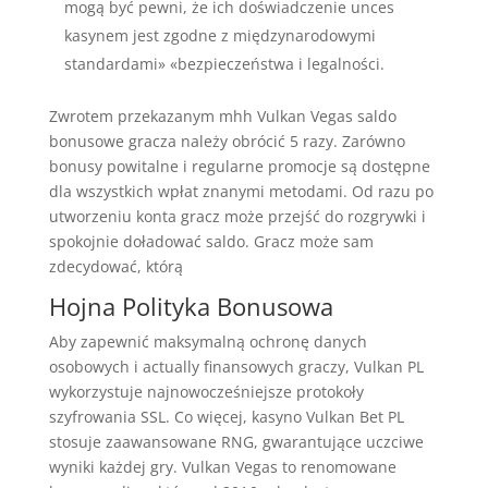
mogą być pewni, że ich doświadczenie unces
kasynem jest zgodne z międzynarodowymi
standardami» «bezpieczeństwa i legalności.
Zwrotem przekazanym mhh Vulkan Vegas saldo
bonusowe gracza należy obrócić 5 razy. Zarówno
bonusy powitalne i regularne promocje są dostępne
dla wszystkich wpłat znanymi metodami. Od razu po
utworzeniu konta gracz może przejść do rozgrywki i
spokojnie doładować saldo. Gracz może sam
zdecydować, którą
Hojna Polityka Bonusowa
Aby zapewnić maksymalną ochronę danych
osobowych i actually finansowych graczy, Vulkan PL
wykorzystuje najnowocześniejsze protokoły
szyfrowania SSL. Co więcej, kasyno Vulkan Bet PL
stosuje zaawansowane RNG, gwarantujące uczciwe
wyniki każdej gry. Vulkan Vegas to renomowane