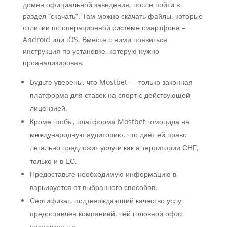
домен официальной заведения, после пойти в
раздел “скачать”. Там можно скачать файлы, которые
отличии по операционной системе смартфона –
Android или iOS. Вместе с ними появиться
инструкция по установке, которую нужно
проанализировав.
Будьте уверены, что Mostbet — только законная
платформа для ставок на спорт с действующей
лицензией.
Кроме чтобы, платформа Mostbet гомоцида на
международную аудиторию, что даёт ей право
легально предложит услуги как а территории СНГ,
только и в ЕС.
Предоставьте необходимую информацию в
варьируется от выбранного способов.
Сертификат, подтверждающий качество услуг
предоставлен компанией, чей головной офис
находится в о.