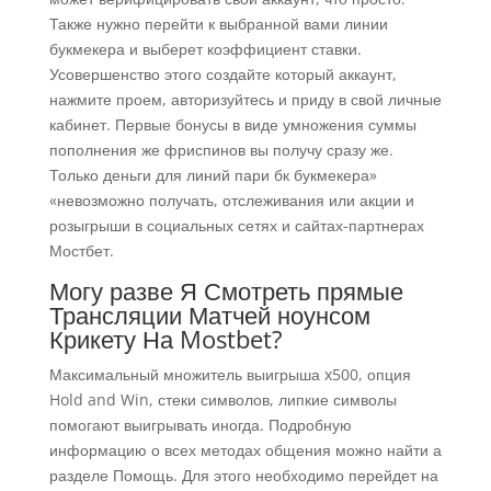
Также нужно перейти к выбранной вами линии
букмекера и выберет коэффициент ставки.
Усовершенство этого создайте который аккаунт,
нажмите проем, авторизуйтесь и приду в свой личные
кабинет. Первые бонусы в виде умножения суммы
пополнения же фриспинов вы получу сразу же.
Только деньги для линий пари бк букмекера»
«невозможно получать, отслеживания или акции и
розыгрыши в социальных сетях и сайтах-партнерах
Мостбет.
Могу разве Я Смотреть прямые
Трансляции Матчей ноунсом
Крикету На Mostbet?
Максимальный множитель выигрыша x500, опция
Hold and Win, стеки символов, липкие символы
помогают выигрывать иногда. Подробную
информацию о всех методах общения можно найти а
разделе Помощь. Для этого необходимо перейдет на