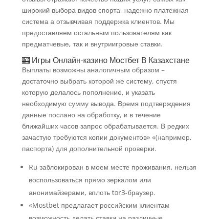
широкий выбора видов спорта, надежно платежная
система а отзывчивая поддержка клиентов. Мы
предоставляем остальным пользователям как
предматчевые, так и внутриигровые ставки.
🎰 Игры Онлайн-казино Мостбет В Казахстане
Выплаты возможны аналогичным образом –
достаточно выбрать которой же систему, спустя
которую делалось пополнение, и указать
необходимую сумму вывода. Время подтверждения
данные послано на обработку, и в течение
ближайших часов запрос обрабатывается. В редких
зачастую требуются копии документов» «(например,
паспорта) для дополнительной проверки.
Ru заблокирован в моем месте проживания, нельзя
воспользоваться прямо зеркалом или
анонимайзерами, вплоть tor3-браузер.
«Mostbet предлагает российским клиентам
возможность делать ставки на различные