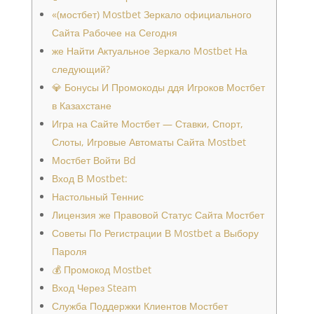
«(мостбет) Mostbet Зеркало официального
Сайта Рабочее на Сегодня
же Найти Актуальное Зеркало Mostbet На
следующий?
💎 Бонусы И Промокоды ддя Игроков Мостбет
в Казахстане
Игра на Сайте Мостбет — Ставки, Спорт,
Слоты, Игровые Автоматы Сайта Mostbet
Мостбет Войти Bd
Вход В Mostbet:
Настольный Теннис
Лицензия же Правовой Статус Сайта Мостбет
Советы По Регистрации В Mostbet а Выбору
Пароля
💰 Промокод Mostbet
Вход Через Steam
Служба Поддержки Клиентов Мостбет