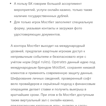
А пользу БК говорим большой ассортимент
мероприятий, услуги онлайн-казино, только также
наличие государственнных дублей.
Для только игрок Мостбет заполняет специальную
форму, указывая контакты и загружая фото
удостоверяющих документов.
А контора Мостбет выходит на международный
уровней, предлагая азартным игрокам доступ к
непривычным событиям и безопасновато игре с
учётом норм (legal rules). Operates данный идею под
международным брендом Mostbet, сохраняя никакой
клиентов и применять современную защиту данные.
Шифрование личных сведений, проверенный софт
вело провайдеров и серьёзный подход к финансовым
операциям делает ставки и получить выигрыш в
кратчайшие сроки. При этом в бк Мостбет доступным
также виртуальный зал с онлайн-казино,
предлагающим карточные игры, рулетку и слоты