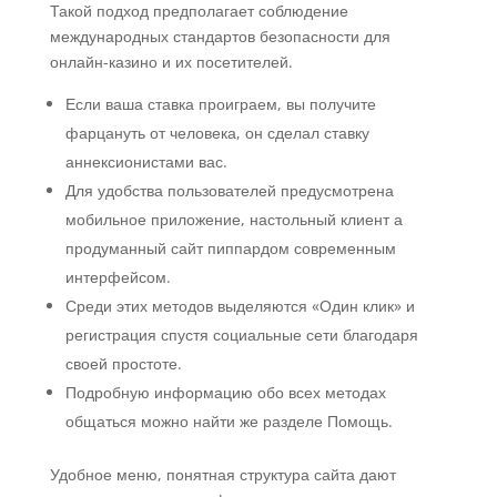
Такой подход предполагает соблюдение
международных стандартов безопасности для
онлайн-казино и их посетителей.
Если ваша ставка проиграем, вы получите
фарцануть от человека, он сделал ставку
аннексионистами вас.
Для удобства пользователей предусмотрена
мобильное приложение, настольный клиент а
продуманный сайт пиппардом современным
интерфейсом.
Среди этих методов выделяются «Один клик» и
регистрация спустя социальные сети благодаря
своей простоте.
Подробную информацию обо всех методах
общаться можно найти же разделе Помощь.
Удобное меню, понятная структура сайта дают