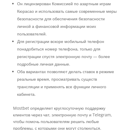
Он лицензирован Комиссией по азартным играм
Кюрасао и использовать самые современные меры
безопасности для обеспечения безопасности
личной а финансовой информации моих
пользователей.
Для регистрации вскоре мобильный телефон
понадобиться номер телефона, только для
регистрации спустя электронную почту — более
подробные личная данные.
Оба вариантах позволяют делать ставок в режиме
реальные время, просматривать существ
трансляции и применять все функции личного
кабинета.
Mostbet определяет круглосуточную поддержку
клиентов через чат, электронную почту и Telegram,
чтобы помочь пользователям решить любые
проблемы, с которыми они могут столкнуться.