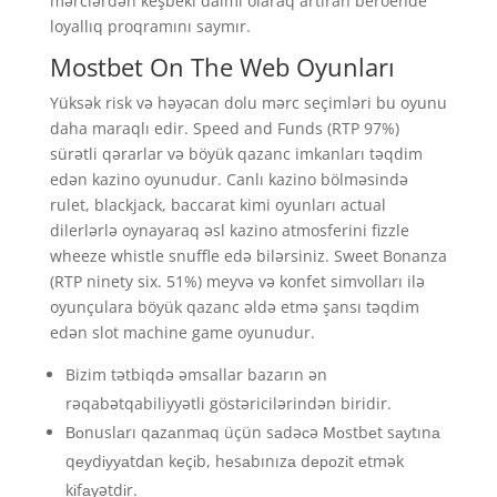
mərclərdən keşbeki daimi olaraq artıran beroende
loyallıq proqramını saymır.
Mostbet On The Web Oyunları
Yüksək risk və həyəcan dolu mərc seçimləri bu oyunu
daha maraqlı edir. Speed and Funds (RTP 97%)
sürətli qərarlar və böyük qazanc imkanları təqdim
edən kazino oyunudur. Canlı kazino bölməsində
rulet, blackjack, baccarat kimi oyunları actual
dilerlərlə oynayaraq əsl kazino atmosferini fizzle
wheeze whistle snuffle edə bilərsiniz. Sweet Bonanza
(RTP ninety six. 51%) meyvə və konfet simvolları ilə
oyunçulara böyük qazanc əldə etmə şansı təqdim
edən slot machine game oyunudur.
Bizim tətbiqdə əmsallar bazarın ən
rəqabətqabiliyyətli göstəricilərindən biridir.
Воnuslаrı qаzаnmаq üçün sаdəсə Моstbеt sауtınа
qеуdіууаtdаn kеçіb, hеsаbınızа dероzіt еtmək
kіfауətdіr.