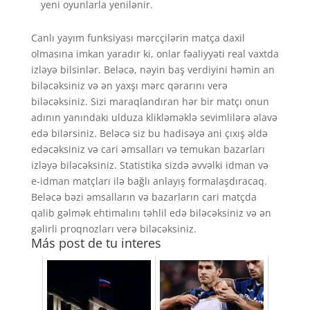
yeni oyunlarla yenilənir.
Canlı yayım funksiyası mərcçilərin matça daxil
olmasına imkan yaradır ki, onlar fəaliyyəti real vaxtda
izləyə bilsinlər. Beləcə, nəyin baş verdiyini həmin an
biləcəksiniz və ən yaxşı mərc qərarını verə
biləcəksiniz. Sizi maraqlandıran hər bir matçı onun
adının yanındakı ulduza klikləməklə sevimlilərə əlavə
edə bilərsiniz. Beləcə siz bu hadisəyə ani çıxış əldə
edəcəksiniz və cari əmsalları və temukan bazarları
izləyə biləcəksiniz. Statistika sizdə əvvəlki idman və
e-idman matçları ilə bağlı anlayış formalaşdıracaq.
Beləcə bəzi əmsalların və bazarların cari matçda
qalib gəlmək ehtimalını təhlil edə biləcəksiniz və ən
gəlirli proqnozları verə biləcəksiniz.
Más post de tu interes