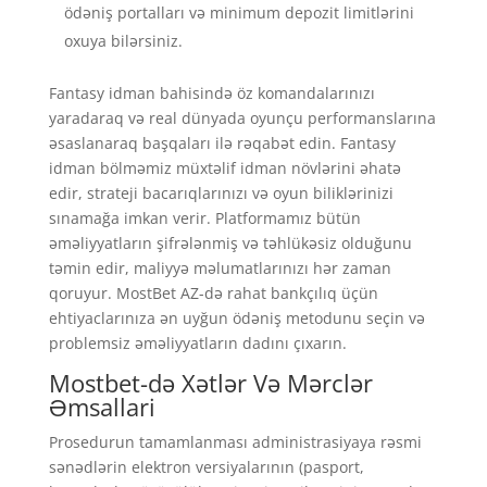
ödəniş portalları və minimum depozit limitlərini
oxuya bilərsiniz.
Fantasy idman bahisində öz komandalarınızı
yaradaraq və real dünyada oyunçu performanslarına
əsaslanaraq başqaları ilə rəqabət edin. Fantasy
idman bölməmiz müxtəlif idman növlərini əhatə
edir, strateji bacarıqlarınızı və oyun biliklərinizi
sınamağa imkan verir. Platformamız bütün
əməliyyatların şifrələnmiş və təhlükəsiz olduğunu
təmin edir, maliyyə məlumatlarınızı hər zaman
qoruyur. MostBet AZ-də rahat bankçılıq üçün
ehtiyaclarınıza ən uyğun ödəniş metodunu seçin və
problemsiz əməliyyatların dadını çıxarın.
Mostbet-də Xətlər Və Mərclər
Əmsallari
Prosedurun tamamlanması administrasiyaya rəsmi
sənədlərin elektron versiyalarının (pasport,