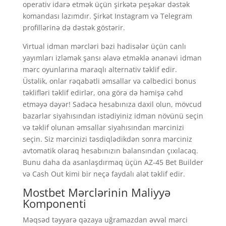
operativ idarə etmək üçün şirkətə peşəkar dəstək
komandası lazımdır. Şirkət Instagram və Telegram
profillərinə də dəstək göstərir.
Virtual idman mərcləri bəzi hadisələr üçün canlı
yayımları izləmək şansı əlavə etməklə ənənəvi idman
mərc oyunlarına maraqlı alternativ təklif edir.
Üstəlik, onlar rəqabətli əmsallar və cəlbedici bonus
təklifləri təklif edirlər, ona görə də həmişə cəhd
etməyə dəyər! Sadəcə hesabınıza daxil olun, mövcud
bazarlar siyahısından istədiyiniz idman növünü seçin
və təklif olunan əmsallar siyahısından mərcinizi
seçin. Siz mərcinizi təsdiqlədikdən sonra mərciniz
avtomatik olaraq hesabınızın balansından çıxılacaq.
Bunu daha da asanlaşdırmaq üçün AZ-45 Bet Builder
və Cash Out kimi bir neçə faydalı alət təklif edir.
Mostbet Mərclərinin Maliyyə
Komponenti
Məqsəd təyyarə qəzaya uğramazdan əvvəl mərci