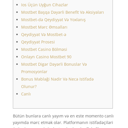
Ios Üçün Uyğun Cihazlar
Mostbet Başqa Dəyərli Benefit Və Aksiyaları
Mostbet-də Qeydiyyat Və Yoxlanış
Mostbet Mərc Əmsalları
Qeydiyyat Və Mostbet-ə
Qeydiyyat Prosesi
Mostbet Casino Bölməsi
Onlayn Casino Mostbet 90
Mostbet Digər Dəyərli Bonuslar Və
Promosyonlar
Bonus Məbləği Nədir Və Necə Istifadə
Olunur?
Canlı
Bütün bunlara canlı yayım və en este momento canlı
yayımda mərc etmək olar. Platformanın istifadəçiləri