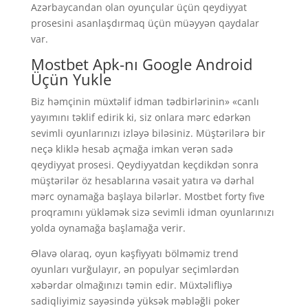
Azərbaycandan olan oyunçular üçün qeydiyyat
prosesini asanlaşdırmaq üçün müəyyən qaydalar
var.
Mostbet Apk-nı Google Android
Üçün Yukle
Biz həmçinin müxtəlif idman tədbirlərinin» «canlı
yayımını təklif edirik ki, siz onlara mərc edərkən
sevimli oyunlarınızı izləyə biləsiniz. Müştərilərə bir
neçə kliklə hesab açmağa imkan verən sadə
qeydiyyat prosesi. Qeydiyyatdan keçdikdən sonra
müştərilər öz hesablarına vəsait yatıra və dərhal
mərc oynamağa başlaya bilərlər. Mostbet forty five
proqramını yükləmək sizə sevimli idman oyunlarınızı
yolda oynamağa başlamağa verir.
Əlavə olaraq, oyun kəşfiyyatı bölməmiz trend
oyunları vurğulayır, ən populyar seçimlərdən
xəbərdar olmağınızı təmin edir. Müxtəlifliyə
sadiqliyimiz sayəsində yüksək məbləğli poker