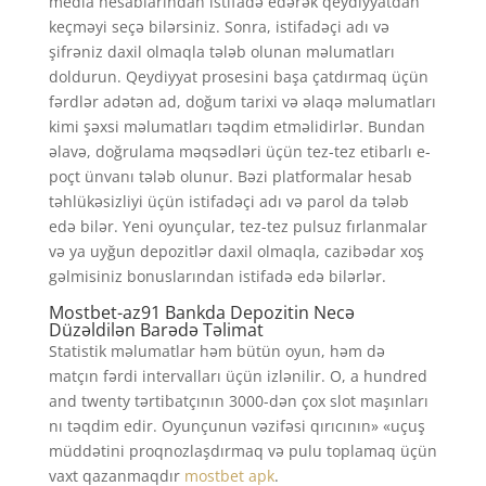
media hesablarından istifadə edərək qeydiyyatdan
keçməyi seçə bilərsiniz. Sonra, istifadəçi adı və
şifrəniz daxil olmaqla tələb olunan məlumatları
doldurun. Qeydiyyat prosesini başa çatdırmaq üçün
fərdlər adətən ad, doğum tarixi və əlaqə məlumatları
kimi şəxsi məlumatları təqdim etməlidirlər. Bundan
əlavə, doğrulama məqsədləri üçün tez-tez etibarlı e-
poçt ünvanı tələb olunur. Bəzi platformalar hesab
təhlükəsizliyi üçün istifadəçi adı və parol da tələb
edə bilər. Yeni oyunçular, tez-tez pulsuz fırlanmalar
və ya uyğun depozitlər daxil olmaqla, cazibədar xoş
gəlmisiniz bonuslarından istifadə edə bilərlər.
Mostbet-az91 Bankda Depozitin Necə
Düzəldilən Barədə Təlimat
Statistik məlumatlar həm bütün oyun, həm də
matçın fərdi intervalları üçün izlənilir. O, a hundred
and twenty tərtibatçının 3000-dən çox slot maşınları
nı təqdim edir. Oyunçunun vəzifəsi qırıcının» «uçuş
müddətini proqnozlaşdırmaq və pulu toplamaq üçün
vaxt qazanmaqdır
mostbet apk
.