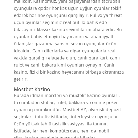
malikdir. Kazinomuz, yeni başlayanlardan təcrübəli
oyunçulara qədər hər kəs üçün uyğun oyunlar təklif
edərək hər növ oyunçunu qarşılayır. Pul və ya threat
üçün oyunlar seçiminiz real pul ilə bahis edə
biləcəyiniz klassik kazino sevimlilərini əhatə edir. Bu
oyunlar bahis etməyin həyəcanını və əhəmiyyətli
ödənişlər qazanma şansını sevən oyunçular üçün
idealdır. Canlı dilerlərlə və digər oyunçularla real
vaxtda qarşılıqlı əlaqədə olun, canlı qara kart, canlı
rulet və canlı bakara kimi oyunları oynayın. Canlı
kazino, fiziki bir kazino həyəcanını birbaşa ekranınıza
gətirir.
Mostbet Kazino
Burada idman mərcləri və müxtəlif kazino oyunları,
to cümlədən slotlar, rulet, bakkara və online poker
oynamaq mümkündür. Mostbet AZ, əlverişli depozit
seçimləri, intuitiv istifadəçi interfeysi və oyunçular
üçün yüksək təhlükəsizlik səviyyəsi ilə tanınır.
İstifadəçilər həm kompüterdən, həm də mobil
cihazlardan asanlıqla mərc edə bilərlər.