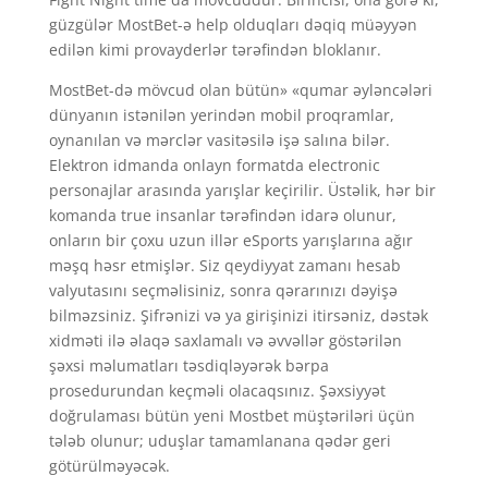
güzgülər MostBet-ə help olduqları dəqiq müəyyən
edilən kimi provayderlər tərəfindən bloklanır.
MostBet-də mövcud olan bütün» «qumar əyləncələri
dünyanın istənilən yerindən mobil proqramlar,
oynanılan və mərclər vasitəsilə işə salına bilər.
Elektron idmanda onlayn formatda electronic
personajlar arasında yarışlar keçirilir. Üstəlik, hər bir
komanda true insanlar tərəfindən idarə olunur,
onların bir çoxu uzun illər eSports yarışlarına ağır
məşq həsr etmişlər. Siz qeydiyyat zamanı hesab
valyutasını seçməlisiniz, sonra qərarınızı dəyişə
bilməzsiniz. Şifrənizi və ya girişinizi itirsəniz, dəstək
xidməti ilə əlaqə saxlamalı və əvvəllər göstərilən
şəxsi məlumatları təsdiqləyərək bərpa
prosedurundan keçməli olacaqsınız. Şəxsiyyət
doğrulaması bütün yeni Mostbet müştəriləri üçün
tələb olunur; uduşlar tamamlanana qədər geri
götürülməyəcək.