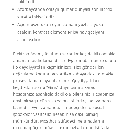
təklif edir.
Azərbaycanda onlayn qumar dünyası son illərdə
sürətlə inkişaf edir.
Açıq mövzu uzun oyun zamanı gözlərə yükü
azaldır, kontrast elementlər isə naviqasiyanı
asanlaşdırır.
Elektron ödəniş üsulunu seçənlər keçidə klikləməklə
əmanəti təsdiqləməlidirlər. Əgər mobil nömrə üsulu
ilə qeydiyyatdan keçmisinizsə, sizə göndərilən
doğrulama kodunu göstərilən sahəyə daxil etməklə
prosesi tamamlaya bilərsiniz. Qeydiyyatdan
keçdikdən sonra “Giriş” düyməsini sıxaraq
hesabınıza asanlıqla daxil ola bilərsiniz. Hesabınıza
daxil olmaq üçün sizə yalnız istifadəçi adı və parol
lazımdır. Eyni zamanda, istifadəçi dostu sosial
şəbəkələr vasitəsilə hesabınıza daxil olmaq
mümkündür. Mostbet istifadəçi məlumatlarını
qorumaq üçün müasir texnologiyalardan istifadə