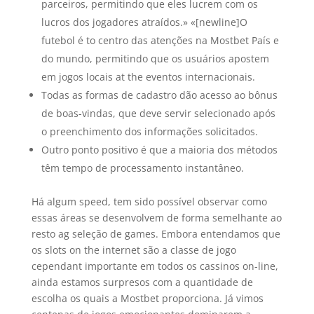
parceiros, permitindo que eles lucrem com os
lucros dos jogadores atraídos.» «[newline]O
futebol é to centro das atenções na Mostbet País e
do mundo, permitindo que os usuários apostem
em jogos locais at the eventos internacionais.
Todas as formas de cadastro dão acesso ao bônus
de boas-vindas, que deve servir selecionado após
o preenchimento dos informações solicitados.
Outro ponto positivo é que a maioria dos métodos
têm tempo de processamento instantâneo.
Há algum speed, tem sido possível observar como
essas áreas se desenvolvem de forma semelhante ao
resto ag seleção de games. Embora entendamos que
os slots on the internet são a classe de jogo
cependant importante em todos os cassinos on-line,
ainda estamos surpresos com a quantidade de
escolha os quais a Mostbet proporciona. Já vimos