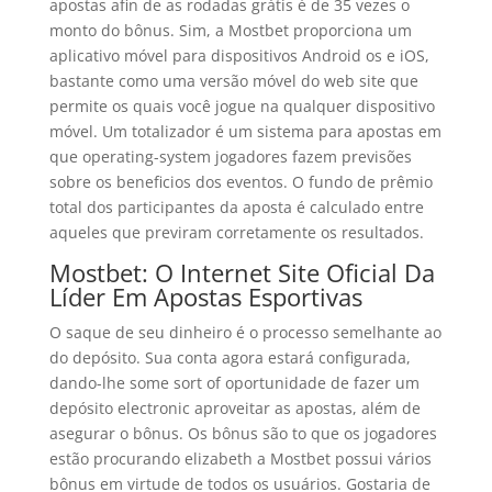
apostas afin de as rodadas grátis é de 35 vezes o
monto do bônus. Sim, a Mostbet proporciona um
aplicativo móvel para dispositivos Android os e iOS,
bastante como uma versão móvel do web site que
permite os quais você jogue na qualquer dispositivo
móvel. Um totalizador é um sistema para apostas em
que operating-system jogadores fazem previsões
sobre os beneficios dos eventos. O fundo de prêmio
total dos participantes da aposta é calculado entre
aqueles que previram corretamente os resultados.
Mostbet: O Internet Site Oficial Da
Líder Em Apostas Esportivas
O saque de seu dinheiro é o processo semelhante ao
do depósito. Sua conta agora estará configurada,
dando-lhe some sort of oportunidade de fazer um
depósito electronic aproveitar as apostas, além de
asegurar o bônus. Os bônus são to que os jogadores
estão procurando elizabeth a Mostbet possui vários
bônus em virtude de todos os usuários. Gostaria de