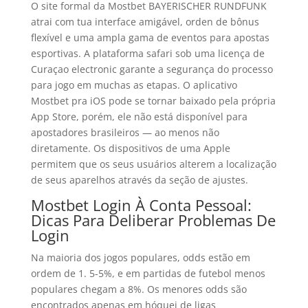
O site formal da Mostbet BAYERISCHER RUNDFUNK
atrai com tua interface amigável, orden de bônus
flexível e uma ampla gama de eventos para apostas
esportivas. A plataforma safari sob uma licença de
Curaçao electronic garante a segurança do processo
para jogo em muchas as etapas. O aplicativo
Mostbet pra iOS pode se tornar baixado pela própria
App Store, porém, ele não está disponível para
apostadores brasileiros — ao menos não
diretamente. Os dispositivos de uma Apple
permitem que os seus usuários alterem a localização
de seus aparelhos através da seção de ajustes.
Mostbet Login À Conta Pessoal:
Dicas Para Deliberar Problemas De
Login
Na maioria dos jogos populares, odds estão em
ordem de 1. 5-5%, e em partidas de futebol menos
populares chegam a 8%. Os menores odds são
encontrados apenas em hóquei de ligas