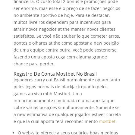
financeira. O custo total 2 bônus e promoções pode
ser enorme, mas esse é o preço de se fazer negócios
no ambiente sportivo de hoje. Para se destacar,
muitos livreiros dependem para incentivos para
atrair novos negócios at the manter novos clientes
satisfeitos. Se você não souber lo que cometer erros,
pontos e olhares at the como apostar a new posição
de uma equipe contra outra, você pode sostenerse
fazendo uma aposta cega com alguma grande
chance para perder.
Registro De Conta Mostbet No Brasil
Jogadores carry out Brasil normalmente optam tanto
pelos jogos normais de blackjack quanto pelos
games ao vivo mhh Mostbet. Uma
intencionadamente combinada é uma aposta que
cobre várias posições simultaneamente. Somente se
a new estimativa de qualquer jogador estiver correta
é que la cual aposta terá reconhecimento
mostbet
.
O web-site oferece a seus usuários boas medidas