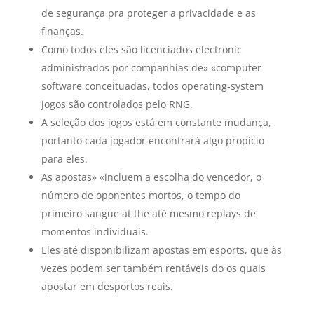
de segurança pra proteger a privacidade e as
finanças.
Como todos eles são licenciados electronic
administrados por companhias de» «computer
software conceituadas, todos operating-system
jogos são controlados pelo RNG.
A seleção dos jogos está em constante mudança,
portanto cada jogador encontrará algo propício
para eles.
As apostas» «incluem a escolha do vencedor, o
número de oponentes mortos, o tempo do
primeiro sangue at the até mesmo replays de
momentos individuais.
Eles até disponibilizam apostas em esports, que às
vezes podem ser também rentáveis do os quais
apostar em desportos reais.