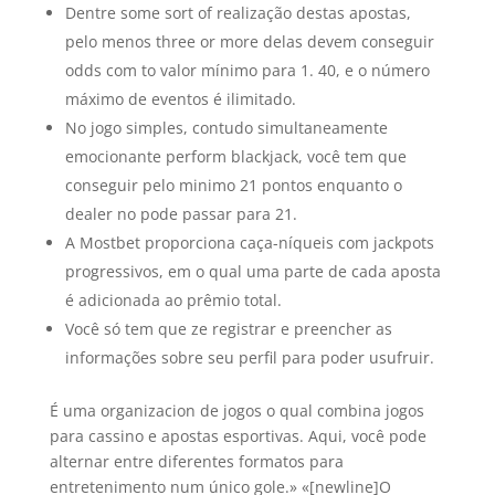
Dentre some sort of realização destas apostas,
pelo menos three or more delas devem conseguir
odds com to valor mínimo para 1. 40, e o número
máximo de eventos é ilimitado.
No jogo simples, contudo simultaneamente
emocionante perform blackjack, você tem que
conseguir pelo minimo 21 pontos enquanto o
dealer no pode passar para 21.
A Mostbet proporciona caça-níqueis com jackpots
progressivos, em o qual uma parte de cada aposta
é adicionada ao prêmio total.
Você só tem que ze registrar e preencher as
informações sobre seu perfil para poder usufruir.
É uma organizacion de jogos o qual combina jogos
para cassino e apostas esportivas. Aqui, você pode
alternar entre diferentes formatos para
entretenimento num único gole.» «[newline]O