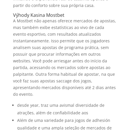
partir do conforto sobre sua própria casa.
Výhody Kasina Mostbet
A Mostbet não apenas oferece mercados de apostas,
mas também exibe estatísticas ao vivo de cada
evento esportivo, com resultados atualizados
instantaneamente. Isso permite que os jogadores
analisem suas apostas de programa prática, sem
possuir que procurar informações em outros
websites. Você pode arriesgar antes do início da
partida, acessando os mercados sobre apostas ao
palpitante. Outra forma habitual de apostar, na que
você faz suas apostas saccage dos jogos,
apresentando mercados disponíveis até 2 dias antes
do evento.
desde year, traz uma avismal diversidade de
atrações, além de confiabilidade aos
Além de uma variedade para jogos de adhesión
qualidade e uma ampla seleção de mercados de