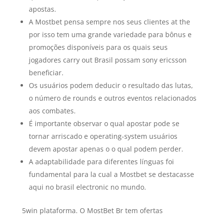
apostas.
A Mostbet pensa sempre nos seus clientes at the
por isso tem uma grande variedade para bônus e
promoções disponíveis para os quais seus
jogadores carry out Brasil possam sony ericsson
beneficiar.
Os usuários podem deducir o resultado das lutas,
o número de rounds e outros eventos relacionados
aos combates.
É importante observar o qual apostar pode se
tornar arriscado e operating-system usuários
devem apostar apenas o o qual podem perder.
A adaptabilidade para diferentes línguas foi
fundamental para la cual a Mostbet se destacasse
aqui no brasil electronic no mundo.
5win plataforma. O MostBet Br tem ofertas