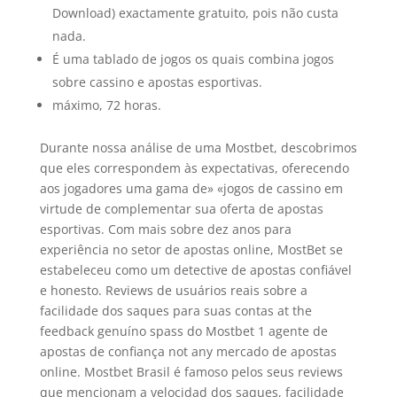
Download) exactamente gratuito, pois não custa
nada.
É uma tablado de jogos os quais combina jogos
sobre cassino e apostas esportivas.
máximo, 72 horas.
Durante nossa análise de uma Mostbet, descobrimos
que eles correspondem às expectativas, oferecendo
aos jogadores uma gama de» «jogos de cassino em
virtude de complementar sua oferta de apostas
esportivas. Com mais sobre dez anos para
experiência no setor de apostas online, MostBet se
estabeleceu como um detective de apostas confiável
e honesto. Reviews de usuários reais sobre a
facilidade dos saques para suas contas at the
feedback genuíno spass do Mostbet 1 agente de
apostas de confiança not any mercado de apostas
online. Mostbet Brasil é famoso pelos seus reviews
que mencionam a velocidad dos saques, facilidade