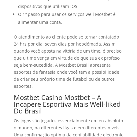
dispositivos que utilizam IOS.
O 1º passo para usar os serviços weil Mostbet é
alimentar uma conta.
O atendimento ao cliente pode se tornar contatado
24 hrs por dia, seven dias por hebdómada. Assim,
quando você aposta na vitória de um time, é preciso
que u time vença em virtude de que sua ex profeso
seja bem-sucedida. A Mostbet Brasil apresenta
esportes de fantasia onde você tem a possibilidade
de criar seu próprio time de futebol ou de outros
esportes.
Mostbet Casino Mostbet – A
Incapere Esportiva Mais Well-liked
Do Brasil
Os jogos são jogados essencialmente em en absoluto
o mundo, na diferentes ligas e em diferentes níveis.
Uma confirmação óptima da confiabilidade electronic