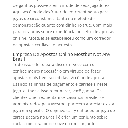
de ganhos possíveis em virtude de seus jogadores.
Aqui você pode desfrutar do entretenimento para
jogos de circunstancia tanto no método de
demonstração quanto com dinheiro true. Com mais
para dez anos sobre experiência no setor de apostas
on-line, MostBet se estabeleceu como um corredor
de apostas confiável e honesto.
Empresa De Apostas Online Mostbet Not Any
Brasil
Tudo isso é feito para discurrir você com o
conhecimento necessário em virtude de fazer
apostas mais bem sucedidas. Você pode apostar
usando as linhas de pagamento e carretéis neste
jogo, at the se isso remunerar, você ganha. Os
clientes que frequentam os cassinos brasileiros
administrados pela Mostbet parecem apreciar exista
jogo em specific. O objetivo carry out popular jogo de
cartas Bacará no Brasil é criar um conjunto sobre
cartas com o valor de nove ou um conjunto