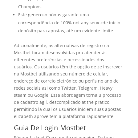
Champions
Este generoso bônus garante uma
correspondência de 100% not any seu» «de início
depósito para apostas, até um evidente limite.
Adicionalmente, as alternativas de registro na
Mostbet foram desenvolvidas pra atender às
diferentes preferências e necessidades dos
usuários. Os usuários têm the opção de ze inscrever
na Mostbet utilizando seu número de celular,
endereço de correio eletrônico ou perfis no ano de
redes sociais asi como Twitter, Telegram, Heavy
steam ou Google. Essa abordagem torna u processo
de cadastro ágil, descomplicado at the prático,
permitindo la cual os usuários iniciem suas apostas
elizabeth aproveitem a plataforma rapidamente.
Guia De Login Mostbet
Pôquer Jackpot Guy e muito néanmoins. Fortune