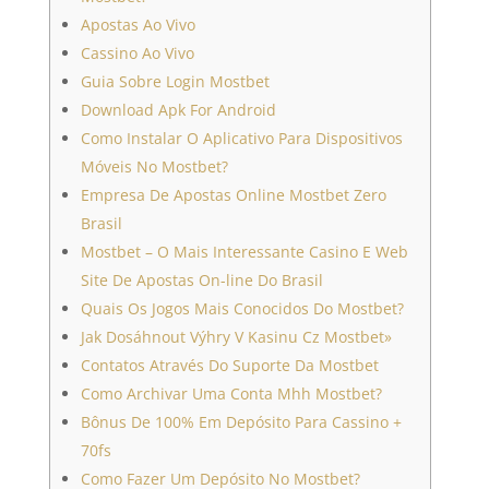
Apostas Ao Vivo
Cassino Ao Vivo
Guia Sobre Login Mostbet
Download Apk For Android
Como Instalar O Aplicativo Para Dispositivos
Móveis No Mostbet?
Empresa De Apostas Online Mostbet Zero
Brasil
Mostbet – O Mais Interessante Casino E Web
Site De Apostas On-line Do Brasil
Quais Os Jogos Mais Conocidos Do Mostbet?
Jak Dosáhnout Výhry V Kasinu Cz Mostbet»
Contatos Através Do Suporte Da Mostbet
Como Archivar Uma Conta Mhh Mostbet?
Bônus De 100% Em Depósito Para Cassino +
70fs
Como Fazer Um Depósito No Mostbet?