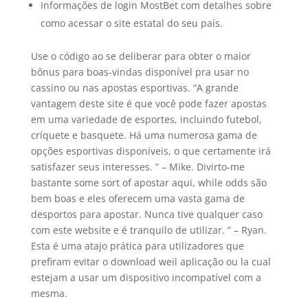
Informações de login MostBet com detalhes sobre
como acessar o site estatal do seu país.
Use o código ao se deliberar para obter o maior
bônus para boas-vindas disponível pra usar no
cassino ou nas apostas esportivas. “A grande
vantagem deste site é que você pode fazer apostas
em uma variedade de esportes, incluindo futebol,
críquete e basquete. Há uma numerosa gama de
opções esportivas disponíveis, o que certamente irá
satisfazer seus interesses. ” – Mike. Divirto-me
bastante some sort of apostar aqui, while odds são
bem boas e eles oferecem uma vasta gama de
desportos para apostar. Nunca tive qualquer caso
com este website e é tranquilo de utilizar. ” – Ryan.
Esta é uma atajo prática para utilizadores que
prefiram evitar o download weil aplicação ou la cual
estejam a usar um dispositivo incompatível com a
mesma.