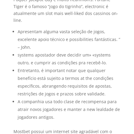
Tiger é o famoso “jogo do tigrinho”, electronic é
atualmente um slot mais well-liked dos cassinos on-
line.
Apresentam alguma vasta seleção de jogos,
excelente apoio técnico e possibilities fantásticas. ”
– John.
systems apostador deve decidir um» «systems
outro, e cumprir as condições pra recebê-lo.
Entretanto, é important notar que qualquer
benefício está sujeito a termos at the condições
específicos, abrangendo requisitos de apostas,
restrições de jogos e prazos sobre validade.
A companhia usa todo clase de recompensa para
atrair novos jogadores e manter a new lealdade de
jogadores antigos.
Mostbet possui um internet site agradável com o