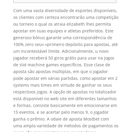
Com uma vasta diversidade de esportes disponíveis,
os clientes com certeza encontrarão uma competição
ou torneio o qual os atraia elizabeth lhes permita
apostar em suas equipes e atletas preferidos. Este
generoso bônus garante uma correspondência de
100% zero seu» «primeiro depósito para apostas, até
um incontestável limite. Adicionalmente, u novo
jogador receberá 50 giros grátis para usar na jogos
de slot machine games específicos. Esse clase de
aposta são apostas múltiplas, em que o jogador
pode apostar em várias partidas, como apostar em 2
systems mais times em virtude de ganhar os seus
respectivos jogos. A opção de apostas no totalizador
está disponível no web site em diferentes tamanhos
e formas, consiste basicamente em emocionarse em
15 eventos, e se acertar pelo menos 9, o jogador
ganha o prêmio. A odaie de aposta Mostbet com
uma ampla variedade de métodos de pagamentos os