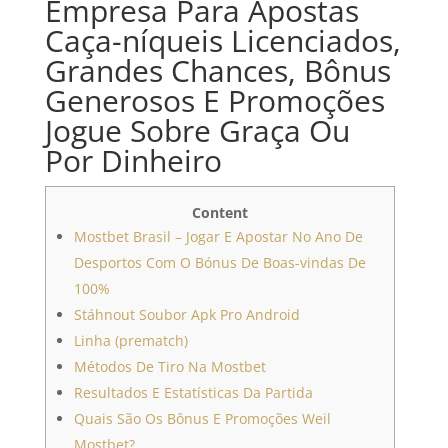
Empresa Para Apostas
Caça-níqueis Licenciados,
Grandes Chances, Bônus
Generosos E Promoções ️
Jogue Sobre Graça Ou
Por Dinheiro
Content
Mostbet Brasil – Jogar E Apostar No Ano De
Desportos Com O Bónus De Boas-vindas De
100%
Stáhnout Soubor Apk Pro Android
Linha (prematch)
Métodos De Tiro Na Mostbet
Resultados E Estatísticas Da Partida
Quais São Os Bônus E Promoções Weil
Mostbet?