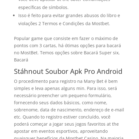
específicas de símbolos.
Isso é feito para evitar grandes abusos do libro e
violações 2 Termos e Condições da Mostbet.
Popular game que consiste em fazer o máximo de
pontos com 3 cartas, há ótimas opções para bacará
no MostBet. Temos opções sobre Bacará Super six,
Bacará
Stáhnout Soubor Apk Pro Android
O procedimento para registro na Many Bet é bem
simples e leva apenas alguns min. Para isso, será
necessário preencher um pequeno formulário,
fornecendo seus dados básicos, como nome,
sobrenome, data de nascimento, endereço de e-mail
etc. Quando to registro estiver concluído, você
poderá começar a jogar seus jogos favoritos at the
apostar em eventos esportivos, aproveitando
quaisquer benefícios da Mostbet Casino. Na maioria