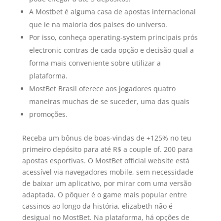
A Mostbet é alguma casa de apostas internacional
que ie na maioria dos países do universo.
Por isso, conheça operating-system principais prós
electronic contras de cada opção e decisão qual a
forma mais conveniente sobre utilizar a
plataforma.
MostBet Brasil oferece aos jogadores quatro
maneiras muchas de se suceder, uma das quais
promoções.
Receba um bônus de boas-vindas de +125% no teu
primeiro depósito para até R$ a couple of. 200 para
apostas esportivas. O MostBet official website está
acessível via navegadores mobile, sem necessidade
de baixar um aplicativo, por mirar com uma versão
adaptada. O pôquer é o game mais popular entre
cassinos ao longo da história, elizabeth não é
desigual no MostBet. Na plataforma, há opções de