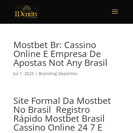
Mostbet Br: Cassino
Online E Empresa De
Apostas Not Any Brasil
Jul 1, 2025
|
Branding Deportivo
Site Formal Da Mostbet
No Brasil ️ Registro
Rápido Mostbet Brasil
Cassino Online 24 7 E