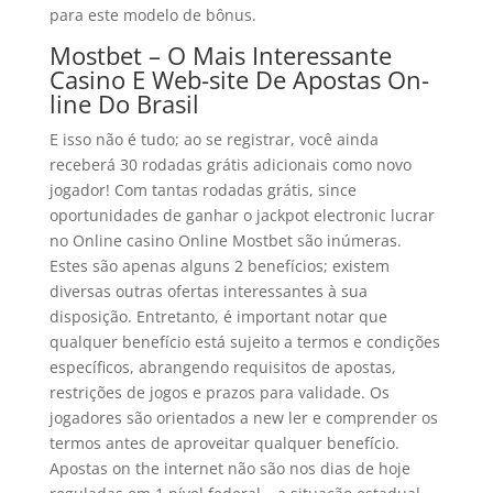
para este modelo de bônus.
Mostbet – O Mais Interessante
Casino E Web-site De Apostas On-
line Do Brasil
E isso não é tudo; ao se registrar, você ainda
receberá 30 rodadas grátis adicionais como novo
jogador! Com tantas rodadas grátis, since
oportunidades de ganhar o jackpot electronic lucrar
no Online casino Online Mostbet são inúmeras.
Estes são apenas alguns 2 benefícios; existem
diversas outras ofertas interessantes à sua
disposição. Entretanto, é important notar que
qualquer benefício está sujeito a termos e condições
específicos, abrangendo requisitos de apostas,
restrições de jogos e prazos para validade. Os
jogadores são orientados a new ler e comprender os
termos antes de aproveitar qualquer benefício.
Apostas on the internet não são nos dias de hoje