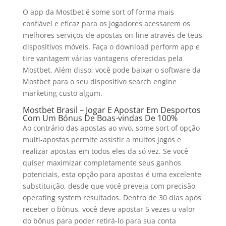
O app da Mostbet é some sort of forma mais
confiável e eficaz para os jogadores acessarem os
melhores serviços de apostas on-line através de teus
dispositivos móveis. Faça o download perform app e
tire vantagem várias vantagens oferecidas pela
Mostbet. Além disso, você pode baixar o software da
Mostbet para o seu dispositivo search engine
marketing custo algum.
Mostbet Brasil – Jogar E Apostar Em Desportos
Com Um Bónus De Boas-vindas De 100%
Ao contrário das apostas ao vivo, some sort of opção
multi-apostas permite assistir a muitos jogos e
realizar apostas em todos eles da só vez. Se você
quiser maximizar completamente seus ganhos
potenciais, esta opção para apostas é uma excelente
substituição, desde que você preveja com precisão
operating system resultados. Dentro de 30 dias após
receber o bônus, você deve apostar 5 vezes u valor
do bônus para poder retirá-lo para sua conta