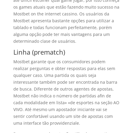
até difícil escolher qual game jogar, por isso conheça
os games atuais que estão fazendo muito sucesso na
Mostbet on the internet cassino. Os usuários da
Mostbet apresenta bastante opções para utilizar a
tablado e todas funcionam perfeitamente, porém
alguma opção pode ter mais vantagens para um
determinado clase de usuários.
Linha (prematch)
Mostbet garante que os consumidores podem
realizar perguntas e obter respostas para elas sem
qualquer caso. Uma partida os quais seja
interessante também pode ser encontrada na barra
de busca. Diferente de outros agentes de apostas,
Mostbet não indica o número de partidas afin de
cada modalidade em lista» «de esportes na seção AO
VIVO. Até mesmo um apostador iniciante vai se
sentir confortável usando um site de apostas com
uma interface tão provvidenziale.