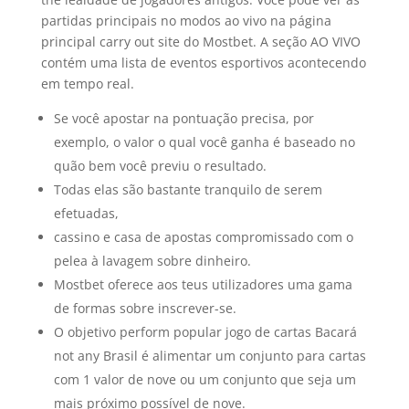
partidas principais no modos ao vivo na página
principal carry out site do Mostbet. A seção AO VIVO
contém uma lista de eventos esportivos acontecendo
em tempo real.
Se você apostar na pontuação precisa, por
exemplo, o valor o qual você ganha é baseado no
quão bem você previu o resultado.
Todas elas são bastante tranquilo de serem
efetuadas,
cassino e casa de apostas compromissado com o
pelea à lavagem sobre dinheiro.
Mostbet oferece aos teus utilizadores uma gama
de formas sobre inscrever-se.
O objetivo perform popular jogo de cartas Bacará
not any Brasil é alimentar um conjunto para cartas
com 1 valor de nove ou um conjunto que seja um
mais próximo possível de nove.