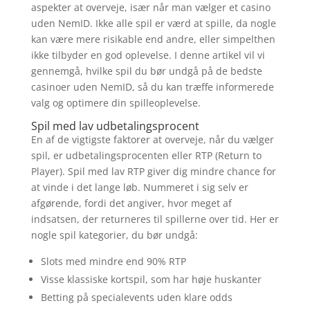
aspekter at overveje, især når man vælger et casino
uden NemID. Ikke alle spil er værd at spille, da nogle
kan være mere risikable end andre, eller simpelthen
ikke tilbyder en god oplevelse. I denne artikel vil vi
gennemgå, hvilke spil du bør undgå på de bedste
casinoer uden NemID, så du kan træffe informerede
valg og optimere din spilleoplevelse.
Spil med lav udbetalingsprocent
En af de vigtigste faktorer at overveje, når du vælger
spil, er udbetalingsprocenten eller RTP (Return to
Player). Spil med lav RTP giver dig mindre chance for
at vinde i det lange løb. Nummeret i sig selv er
afgørende, fordi det angiver, hvor meget af
indsatsen, der returneres til spillerne over tid. Her er
nogle spil kategorier, du bør undgå:
Slots med mindre end 90% RTP
Visse klassiske kortspil, som har høje huskanter
Betting på specialevents uden klare odds