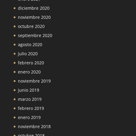
diciembre 2020
noviembre 2020
octubre 2020
septiembre 2020
agosto 2020
julio 2020
febrero 2020
enero 2020
noviembre 2019
junio 2019
marzo 2019
febrero 2019
enero 2019
noviembre 2018
octubre 2018