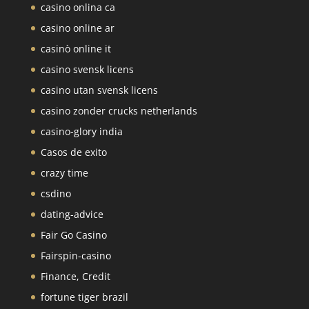
casino onlina ca
casino online ar
casinò online it
casino svensk licens
casino utan svensk licens
casino zonder crucks netherlands
casino-glory india
Casos de exito
crazy time
csdino
dating-advice
Fair Go Casino
Fairspin-casino
Finance, Credit
fortune tiger brazil