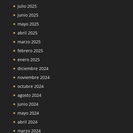
julio 2025
junio 2025
mayo 2025
abril 2025
marzo 2025
febrero 2025
enero 2025
diciembre 2024
noviembre 2024
octubre 2024
agosto 2024
junio 2024
mayo 2024
abril 2024
marzo 2024