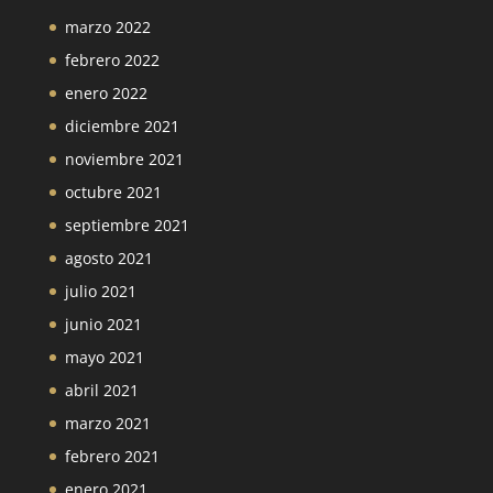
marzo 2022
febrero 2022
enero 2022
diciembre 2021
noviembre 2021
octubre 2021
septiembre 2021
agosto 2021
julio 2021
junio 2021
mayo 2021
abril 2021
marzo 2021
febrero 2021
enero 2021