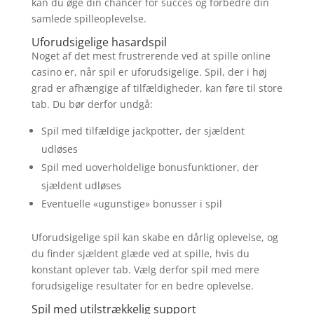
kan du øge din chancer for succes og forbedre din
samlede spilleoplevelse.
Uforudsigelige hasardspil
Noget af det mest frustrerende ved at spille online
casino er, når spil er uforudsigelige. Spil, der i høj
grad er afhængige af tilfældigheder, kan føre til store
tab. Du bør derfor undgå:
Spil med tilfældige jackpotter, der sjældent
udløses
Spil med uoverholdelige bonusfunktioner, der
sjældent udløses
Eventuelle «ugunstige» bonusser i spil
Uforudsigelige spil kan skabe en dårlig oplevelse, og
du finder sjældent glæde ved at spille, hvis du
konstant oplever tab. Vælg derfor spil med mere
forudsigelige resultater for en bedre oplevelse.
Spil med utilstrækkelig support