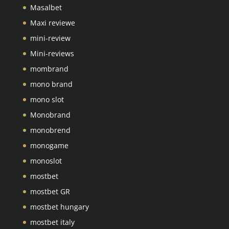
Masalbet
Maxi reviewe
mini-review
Mini-reviews
mombrand
mono brand
mono slot
Monobrand
monobrend
monogame
monoslot
mostbet
mostbet GR
mostbet hungary
mostbet italy