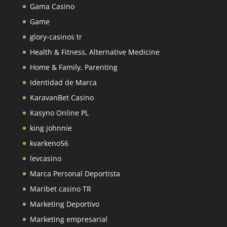
Gama Casino
Game
glory-casinos tr
Health & Fitness, Alternative Medicine
Home & Family, Parenting
Identidad de Marca
KaravanBet Casino
Kasyno Online PL
king johnnie
kvarkeno56
levcasino
Marca Personal Deportista
Maribet casino TR
Marketing Deportivo
Marketing empresarial