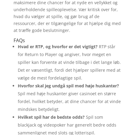
maksimere dine chancer for at nyde en vellykket og
underholdende spilleoplevelse. Vær kritisk over for,
hvad du vælger at spille, og gør brug af de
ressourcer, der er tilgængelige for at hjælpe dig med
at træffe gode beslutninger.
FAQs
Hvad er RTP, og hvorfor er det vigtigt?
RTP står
for Return to Player og angiver, hvor meget en
spiller kan forvente at vinde tilbage i det lange løb.
Det er væsentligt, fordi det hjælper spillere med at
vælge de mest fordelagtige spil.
Hvorfor skal jeg undgå spil med høje huskanter?
Spil med høje huskanter giver casinoet en større
fordel, hvilket betyder, at dine chancer for at vinde
mindskes betydeligt.
Hvilket spil har de bedste odds?
Spil som
blackjack og videopoker har generelt bedre odds
sammenlignet med slots og lotterispil.