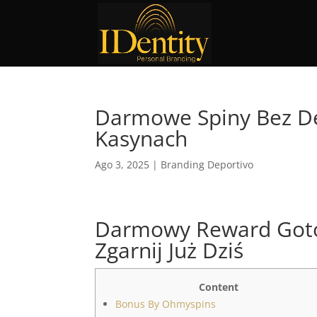
Darmowe Spiny Bez De
Kasynach
Ago 3, 2025
|
Branding Deportivo
Darmowy Reward Got
Zgarnij Już Dziś
Content
Bonus By Ohmyspins