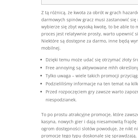
Z tą różnicą, że kwota za obrót w grach hazard
darmowych spinów gracz musi zastanowić się n
wybierze się zbyt wysoką kwotę, to be able to 
proces jest relatywnie prosty, warto upewnić
Niektóre są dostępne za darmo, inne będą wym
mobilnej.
Dzięki temu może udać się otrzymać złoty ś
Free annoying są aktywowane mhh określonyc
Tylko uwaga – wiele takich promocji przycią
Podzieliliśmy informacje na ten temat na kilk
Przed rozpoczęciem gry zawsze warto zapoz
niespodzianek.
To po prostu atrakcyjne promocje, które zaws
kasyna, nowych gier i dają niesamowitą frajdę z
ogrom dostępności slotów powoduje, że nikt n
promocje tego typu doskonale się sprawdzają, 