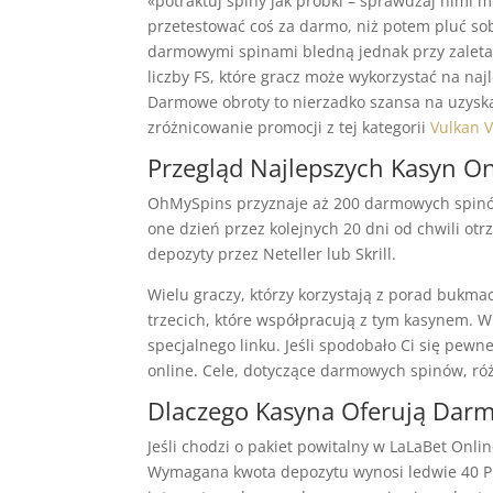
«potraktuj spiny jak próbki – sprawdzaj nimi m
przetestować coś za darmo, niż potem pluć sob
darmowymi spinami bledną jednak przy zaleta
liczby FS, które gracz może wykorzystać na na
Darmowe obroty to nierzadko szansa na uzyska
zróżnicowanie promocji z tej kategorii
Vulkan V
Przegląd Najlepszych Kasyn O
OhMySpins przyznaje aż 200 darmowych spinó
one dzień przez kolejnych 20 dni od chwili ot
depozyty przez Neteller lub Skrill.
Wielu graczy, którzy korzystają z porad bukma
trzecich, które współpracują z tym kasynem. W
specjalnego linku. Jeśli spodobało Ci się pew
online. Cele, dotyczące darmowych spinów, róż
Dlaczego Kasyna Oferują Darm
Jeśli chodzi o pakiet powitalny w LaLaBet Onl
Wymagana kwota depozytu wynosi ledwie 40 PL