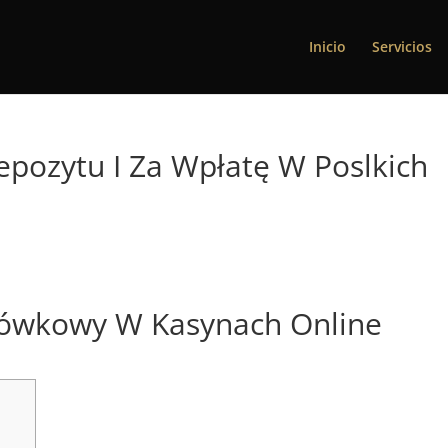
Inicio
Servicios
pozytu I Za Wpłatę W Poslkich
ówkowy W Kasynach Online