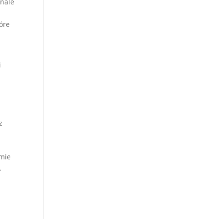
onale
tóre
i
z
rmie
.