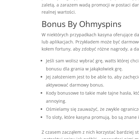
zaletą, a zarazem wadą promocji w postaci dar
realnej wartości.
Bonus By Ohmyspins
W niektórych przypadkach kasyna oferujące da
lub aplikacjach. Przykładem może być darmowe
kołem fortuny, aby zdobyć różne nagrody, a d
Jeśli sam wolisz wybrać grę, watts której c
bonusu dla grania w jakąkolwiek grę.
Jej założeniem jest to be able to, aby zach
aktywować darmowy bonus.
Kody bonusowe to takie małe tajne hasła, k
annoying.
Ośmielamy się zauważyć, że zwykle ogranicz
To sloty, które kasyna promują, bo są znane i
Z czasem zacząłem z nich korzystać bardziej stra