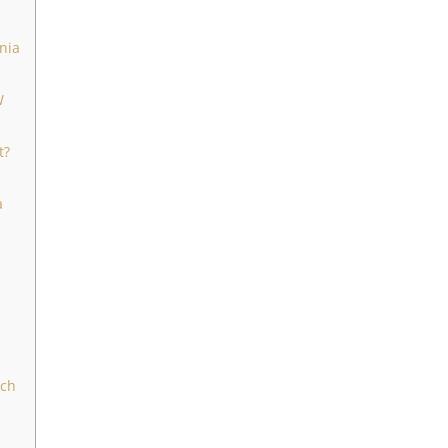
nia
W
t?
a
ych