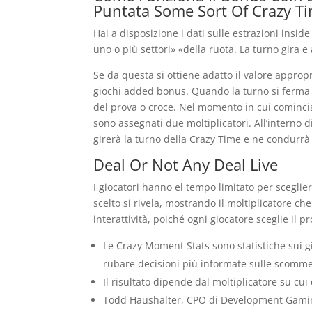
Puntata Some Sort Of Crazy T
Hai a disposizione i dati sulle estrazioni insi
uno o più settori» «della ruota. La turno gira e
Se da questa si ottiene adatto il valore appropr
giochi added bonus. Quando la turno si ferma i
del prova o croce. Nel momento in cui comincia
sono assegnati due moltiplicatori. All’interno 
girerà la turno della Crazy Time e ne condurrà 
Deal Or Not Any Deal Live
I giocatori hanno el tempo limitato per sceglie
scelto si rivela, mostrando il moltiplicatore c
interattività, poiché ogni giocatore sceglie il p
Le Crazy Moment Stats sono statistiche sui g
rubare decisioni più informate sulle scomm
Il risultato dipende dal moltiplicatore su cui
Todd Haushalter, CPO di Development Gaming