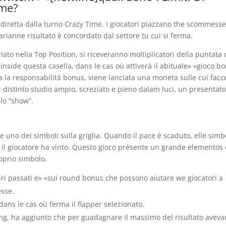
ime?
de diretta dalla turno Crazy Time. I giocatori piazzano the scommess
 arianne risultato è concordato dal settore tu cui si ferma.
iato nella Top Position, si riceveranno moltiplicatori della puntata 
nside questa casella, dans le cas où attiverà il abituale» «gioco b
 la responsabilità bonus, viene lanciata una moneta sulle cui facc
di distinto studio ampio, screziato e pieno dalam luci, un presentat
lo “show”.
re uno dei simboli sulla griglia. Quando il pace è scaduto, elle simb
he il giocatore ha vinto. Questo gioco présente un grande elementos 
roprio simbolo.
iri passati e» «sui round bonus che possono aiutare we giocatori a
esse.
 dans le cas où ferma il flapper selezionato.
, ha aggiunto che per guadagnare il massimo del risultato avev