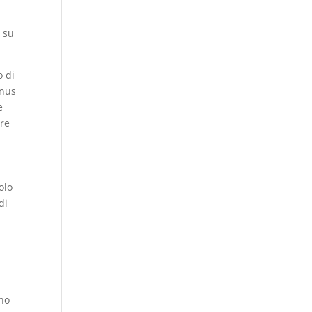
e su
o di
onus
e
ore
olo
di
ano