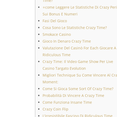
Time?
⭐️come Leggere Le Statistiche Di Crazy Per
Sui Bonus E Numeri
Fasi Del Gioco
Cosa Sono Le Statistiche Crazy Time?
Smokace Casino
Gioco In Denaro Crazy Time
Valutazione Del Casinò For Each Giocare A
Ridiculous Time
Crazy Time: Il Video Game Show Per Live
Casino Targato Evolution
Migliori Technique Su Come Vincere Al Cr
Moment:
Come Si Gioca Some Sort Of Crazy Time?
Probabilità Di Vincere A Crazy Time
Come Funziona Insane Time
Crazy Coin Flip
L’irresistibile Fascino Di Ridiculous Time