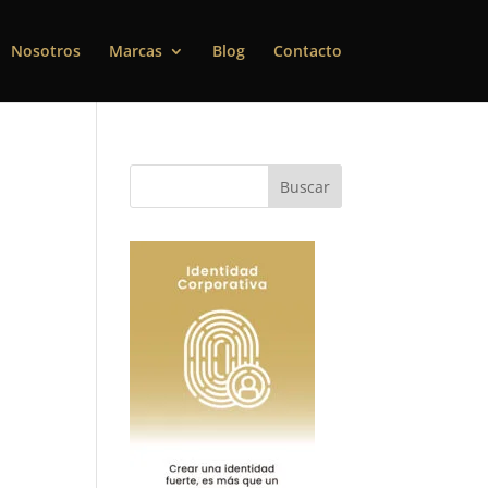
Nosotros
Marcas
Blog
Contacto