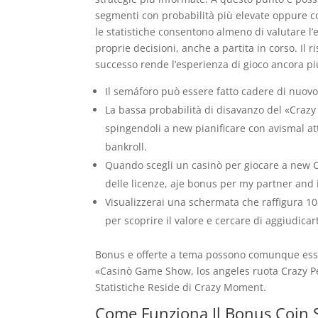
segmenti con probabilità più elevate oppure co
le statistiche consentono almeno di valutare l’e
proprie decisioni, anche a partita in corso. Il
successo rende l’esperienza di gioco ancora p
Il semáforo può essere fatto cadere di nuovo 
La bassa probabilità di disavanzo del «Crazy 
spingendoli a new pianificare con avismal at
bankroll.
Quando scegli un casinò per giocare a new Cr
delle licenze, aje bonus per my partner and i n
Visualizzerai una schermata che raffigura 10
per scoprire il valore e cercare di aggiudicar
Bonus e offerte a tema possono comunque esser
«Casinò Game Show, los angeles ruota Crazy Pe
Statistiche Reside di Crazy Moment.
Come Funziona Il Bonus Coin Sw