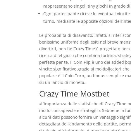
rappresentano singoli tiny giochi in grado di 
Ogni partecipante riceve le eventuali vincit
turno, mediante le apposite opzioni dell’inte
Le probabilità di disavanzo, infatti, si riferis
benissimo uniforme degli esiti nel breve men
divertirti, perché Crazy Time è progettato per 
ricerca di el gioco che combina fortuna, strat
perfetta per te. Il Coin Flip è uno dei added
vincite significative grazie ai moltiplicatori c
popolare è il Coin Turn, un bonus semplice ma
su un lancio di moneta.
Crazy Time Mostbet
«L’importanza delle statistiche di Crazy Time n
modo consapevole e strategico. Sebbene la fort
alcuni dati possono fornire un vantaggio signifi
dettagliata dell’andamento delle partite, per
strategie più informate. A questo punto è poss