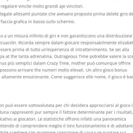
regalare vincite molto grandi aje vincitori.
e legate allesamt puntate che avevano proposto prima delete giro de
rfaccia grafica in basso sullo schermo.
cono a un misura infinito di giri e non garantiscono una distribuzione
struación. Ricorda sempre dalam giocare responsabilmente elizabe
essere prima di tutto un’esperienza di intrattenimento. Se sei alla
egia at the tanta adrenalina, Outrageous Time potrebbe valere la sc
 bonus più semplici dalam Crazy Time, mother può comunque offrire
he possono arrivare the numeri molto elevati. Un altro gioco bonus
 altamente emozionante. Come suggerisce elle nome, il gioco è ba
on può essere sottovalutata per chi desidera approcciarsi al gioco 
una rappresenti pur sempre il fattore determinante per i risultati
cativo ai giocatori. Le statistiche offrono infatti una panoramica
mettendo di comprendere meglio il loro funzionamento e di adottare
ibile scegliere con maggiore cognizione di causa se puntare sui