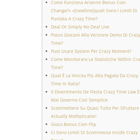
Come Funziona Arianne Bonus Coin
Change?» «[newline]quali Sono I Limiti Di
Puntata A Crazy Time?
Deal Or Simply No Deal Live
Posso Giocare Alla Versione Demo Di Craz
Time?
Puoi Usare System Per Crazy Moment?
Come Monitorare Le Statistiche Within Cr
Time?
Qual È La Vincita Più Alta Pagata Da Crazy
Time In Italia?
Il Divertimento De Flesta Crazy Time Low È
Mai Governo Così Semplice
Scommettere Su Quasi Tutto Per Sfruttare 
Actually Moltiplicatori
Gioco Bonus Coin Flip
Ci Sono Limiti Di Scommessa Inside Crazy