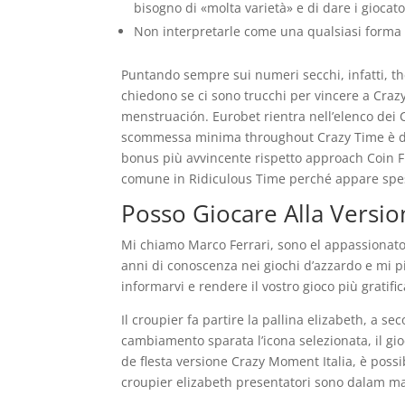
bisogno di «molta varietà» e di dare i giocato
Non interpretarle come una qualsiasi forma d
Puntando sempre sui numeri secchi, infatti, the
chiedono se ci sono trucchi per vincere a Crazy
menstruación. Eurobet rientra nell’elenco dei Ca
scommessa minima throughout Crazy Time è di 
bonus più avvincente rispetto approach Coin Fli
comune in Ridiculous Time perché appare spesso
Posso Giocare Alla Versi
Mi chiamo Marco Ferrari, sono el appassionato 
anni di conoscenza nei giochi d’azzardo e mi pi
informarvi e rendere il vostro gioco più gratifi
Il croupier fa partire la pallina elizabeth, a 
cambiamento sparata l’icona selezionata, il gio
de flesta versione Crazy Moment Italia, è possib
croupier elizabeth presentatori sono dalam ma