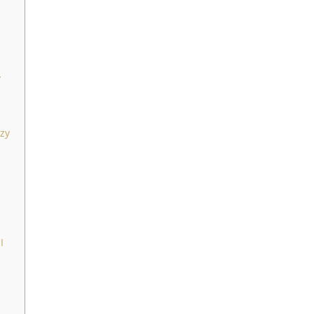
y
azy
I