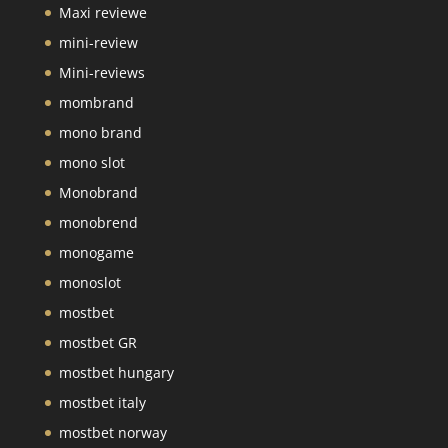
Maxi reviewe
mini-review
Mini-reviews
mombrand
mono brand
mono slot
Monobrand
monobrend
monogame
monoslot
mostbet
mostbet GR
mostbet hungary
mostbet italy
mostbet norway