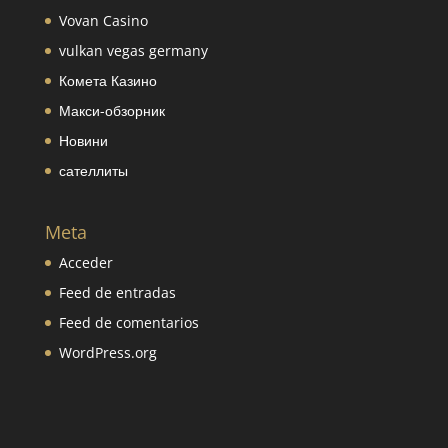
Vovan Casino
vulkan vegas germany
Комета Казино
Макси-обзорник
Новини
сателлиты
Meta
Acceder
Feed de entradas
Feed de comentarios
WordPress.org