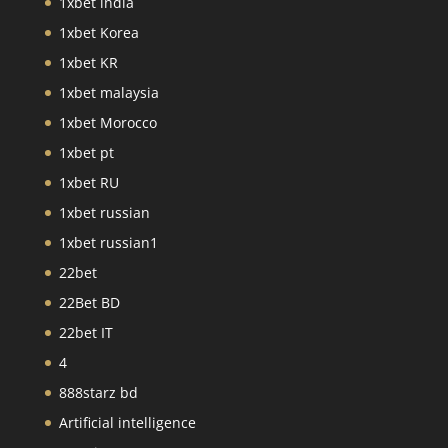
1xbet india
1xbet Korea
1xbet KR
1xbet malaysia
1xbet Morocco
1xbet pt
1xbet RU
1xbet russian
1xbet russian1
22bet
22Bet BD
22bet IT
4
888starz bd
Artificial intelligence