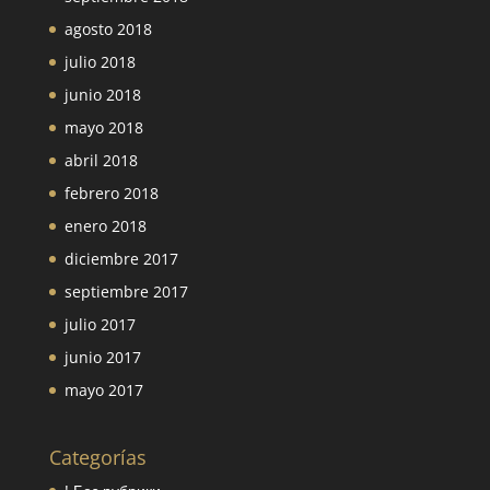
agosto 2018
julio 2018
junio 2018
mayo 2018
abril 2018
febrero 2018
enero 2018
diciembre 2017
septiembre 2017
julio 2017
junio 2017
mayo 2017
Categorías