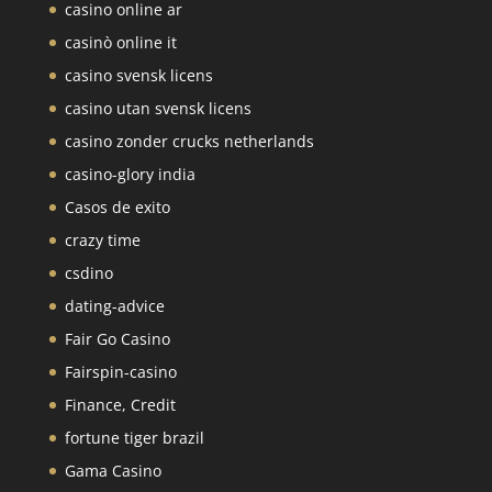
casino online ar
casinò online it
casino svensk licens
casino utan svensk licens
casino zonder crucks netherlands
casino-glory india
Casos de exito
crazy time
csdino
dating-advice
Fair Go Casino
Fairspin-casino
Finance, Credit
fortune tiger brazil
Gama Casino