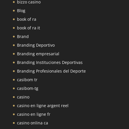
bizzo casino
Blog
book of ra
book of ra it
Brand
Branding Deportivo
Branding empresarial
Branding Instituciones Deportivas
Branding Profesionales del Deporte
casibom tr
casibom-tg
casino
casino en ligne argent reel
casino en ligne fr
casino onlina ca