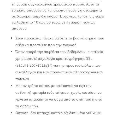
τη μορφή συγκεκριμένου χρηματικού ποσού. Αυτά τα
χρήματα μπορούν να χρησιμοποιηθούν για στοιχήματα
σε διάφορα παιχνίδια καζίνο. Ένας νέος χρήστης μπορεί
να λάβει από 10 έως 30 ευρώ με τη μορφή πόντων
μπόνους.
Στον παρακάτω πίνακα θα δείτε τα βασικά σημεία που
αξίζει να προσέξετε πριν την εγγραφή.
Όσον αφορά την ασφάλεια των δεδομένων, η εταιρεία
χρησιμοποιεί τεχνολογία κρυπτογράφησης SSL
(Secure Socket Layer) για την προστασία όλων των
συναλλαγών και των προσωπικών πληροφοριών των
παικτών.
Με τον τρόπο αυτόν, μπορεί κανείς να έχει την
αυθεντική εμπειρία ενός επίγειου, χωρίς, ωστόσο, να
κρίνεται απαραίτητο να φύγει από το σπίτι του ή από
το σαλόνι του.
Ωστόσο, δεν υπάρχει κάποιο εξειδικευμένο software,