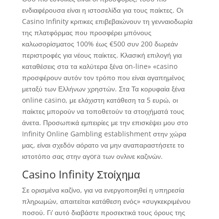
ενδιαφέρουσα είναι η ιστοσελίδα για τους παίκτες. Οι
Casino Infinity κριτικες επιβεβαιώνουν τη γενναιοδωρία
της πλατφόρμας που προσφέρει μπόνους
καλωσορίσματος 100% έως €500 συν 200 δωρεάν
περιστροφές για νέους παίκτες. Κλασική επιλογή για
καταθέσεις στα τα καλύτερα ξένα on-line» «casino
προσφέρουν αυτόν τον τρόπο που είναι αγαπημένος
μεταξύ των Ελλήνων χρηστών. Στα Τα κορυφαία ξένα
online casino, με ελάχιστη κατάθεση τα 5 ευρώ, οι
παίκτες μπορούν να τοποθετούν τα στοιχήματά τους
άνετα. Προσωπικά εμπειρίες με την επισκέψει μου στο
Infinity Online Gambling establishment στην χώρα
μας, είναι σχεδόν αόρατο να μην αναπαραστήσετε το
ιστοτόπο σας στην αγora των ονλινε καζινών.
Casino Infinity Στοίχημα
Σε ορισμένα καζίνο, για να ενεργοποιηθεί η υπηρεσία
πληρωμών, απαιτείται κατάθεση ενός» «συγκεκριμένου
ποσού. Γι’ αυτό διαβάστε προσεκτικά τους όρους της