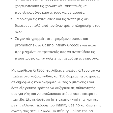
χρησιμοποιούν τις χρεωστικές, πιστωτικές και
προπληρωμένες κάρτες τους για μεταφορές.
Τα όρια για τις καταθέσεις και τις αναλήψεις δεν
διαφέρουν πολύ από τον έναν τρόπο πληρωμής στον
άλλο.
Σε γενικές γραμμές, τα περιεχόμενα bonus και
promotions στο Casino Infinity Greece είναι πολύ
προφιλημένα, επιτρέποντάς σας να αναπτύξετε τις
περιπτώσεις και να αύξετε τις πιθανότητες νίκης σας.
Με κατάθεση €/$300, θα λάβετε επιπλέον €/$300 για να
παίξετε στο καζίνο, καθώς και 150 δωρεάν περιστροφές
σε δημοφιλείς κουλοχέρηδες. Αυτός ο μπόνους είναι
ένας εξαιρετικός τρόπος να αυξήσετε τις πιθανότητές
σας για νίκη και να απολαύσετε ακόμα περισσότερο το
παιχνίδι. Εξοικειώσθε on line casino» «infinity κριτικες
με την ελληνική έκδοση του Infinity Casino και δείξτε την
αγάπη σας στην Ελλάδα. Το Infinity Online casino