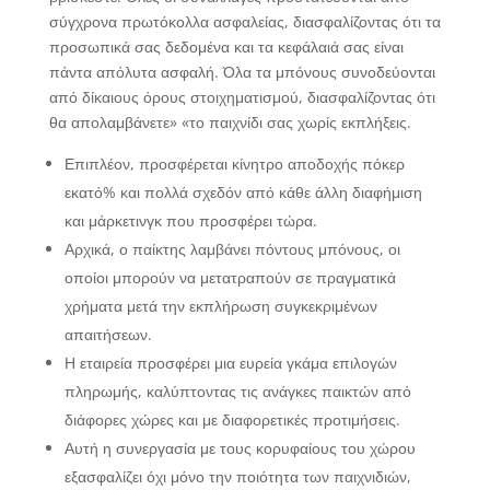
σύγχρονα πρωτόκολλα ασφαλείας, διασφαλίζοντας ότι τα
προσωπικά σας δεδομένα και τα κεφάλαιά σας είναι
πάντα απόλυτα ασφαλή. Όλα τα μπόνους συνοδεύονται
από δίκαιους όρους στοιχηματισμού, διασφαλίζοντας ότι
θα απολαμβάνετε» «το παιχνίδι σας χωρίς εκπλήξεις.
Επιπλέον, προσφέρεται κίνητρο αποδοχής πόκερ
εκατό% και πολλά σχεδόν από κάθε άλλη διαφήμιση
και μάρκετινγκ που προσφέρει τώρα.
Αρχικά, ο παίκτης λαμβάνει πόντους μπόνους, οι
οποίοι μπορούν να μετατραπούν σε πραγματικά
χρήματα μετά την εκπλήρωση συγκεκριμένων
απαιτήσεων.
Η εταιρεία προσφέρει μια ευρεία γκάμα επιλογών
πληρωμής, καλύπτοντας τις ανάγκες παικτών από
διάφορες χώρες και με διαφορετικές προτιμήσεις.
Αυτή η συνεργασία με τους κορυφαίους του χώρου
εξασφαλίζει όχι μόνο την ποιότητα των παιχνιδιών,