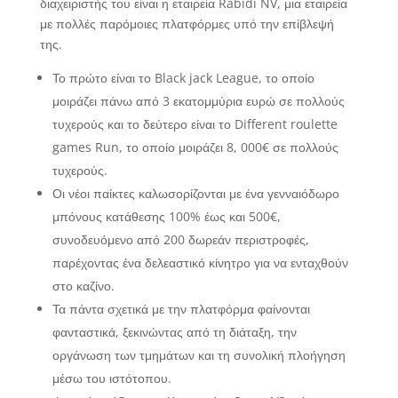
διαχειριστής του είναι η εταιρεία Rabidi NV, μια εταιρεία
με πολλές παρόμοιες πλατφόρμες υπό την επίβλεψή
της.
Το πρώτο είναι το Black jack League, το οποίο
μοιράζει πάνω από 3 εκατομμύρια ευρώ σε πολλούς
τυχερούς και το δεύτερο είναι το Different roulette
games Run, το οποίο μοιράζει 8, 000€ σε πολλούς
τυχερούς.
Οι νέοι παίκτες καλωσορίζονται με ένα γενναιόδωρο
μπόνους κατάθεσης 100% έως και 500€,
συνοδευόμενο από 200 δωρεάν περιστροφές,
παρέχοντας ένα δελεαστικό κίνητρο για να ενταχθούν
στο καζίνο.
Τα πάντα σχετικά με την πλατφόρμα φαίνονται
φανταστικά, ξεκινώντας από τη διάταξη, την
οργάνωση των τμημάτων και τη συνολική πλοήγηση
μέσω του ιστότοπου.