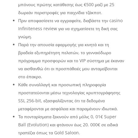
μπόνους πρώτης κατάθεσης έως €500 μαζί με 25
δωρεάν περιστροφές για παιχνίδια τζάκποτ.
Πριν αποφασίσετε να εγγραφείτε, διαβάστε την casino
Infiniteness review για να σχηματίσετε τη δική σας
γνώμη.
Παρά την απουσία εφαρμογής για κινητά και τη
βραδεία εξυπηρέτηση πελατών, το γενναιόδωρο
πρόγραμμα προσφορών και το VIP σύστημα με έκαναν
να αισθανθώ ότι οι προσπάθειές μου ανταμείβονται
στο έπακρο.
Κάθε συναλλαγή και προσωπική πληροφορία
προστατεύονται μέσω τεχνολογίας κρυπτογράφησης
SSL 256-bit, εξασφαλίζοντας ότι τα δεδομένα
μεταφέρονται με ασφάλεια και παραμένουν ιδιωτικά.
Τα πονταρίσματα ξεκινούν από μόλις 0, 01€ Super
Ball (Evolution) και φτάνουν έως 20. 000€ σε ειδικά
τραπέζια όπως τα Gold Saloon.