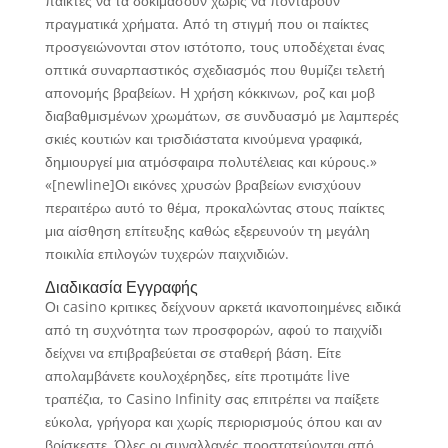
παίκτες να τα δοκιμάσουν χωρίς να ποντάρουν
πραγματικά χρήματα. Από τη στιγμή που οι παίκτες
προσγειώνονται στον ιστότοπο, τους υποδέχεται ένας
οπτικά συναρπαστικός σχεδιασμός που θυμίζει τελετή
απονομής βραβείων. Η χρήση κόκκινων, ροζ και μοβ
διαβαθμισμένων χρωμάτων, σε συνδυασμό με λαμπερές
σκιές κουτιών και τρισδιάστατα κινούμενα γραφικά,
δημιουργεί μια ατμόσφαιρα πολυτέλειας και κύρους.»
«[newline]Οι εικόνες χρυσών βραβείων ενισχύουν
περαιτέρω αυτό το θέμα, προκαλώντας στους παίκτες
μια αίσθηση επίτευξης καθώς εξερευνούν τη μεγάλη
ποικιλία επιλογών τυχερών παιχνιδιών.
Διαδικασία Εγγραφής
Οι casino κριτικες δείχνουν αρκετά ικανοποιημένες ειδικά
από τη συχνότητα των προσφορών, αφού το παιχνίδι
δείχνει να επιβραβεύεται σε σταθερή βάση. Είτε
απολαμβάνετε κουλοχέρηδες, είτε προτιμάτε live
τραπέζια, το Casino Infinity σας επιτρέπει να παίξετε
εύκολα, γρήγορα και χωρίς περιορισμούς όπου και αν
βρίσκεστε. Όλες οι συναλλαγές προστατεύονται από