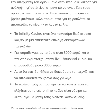
την υπέρβαση του ορίου μόνο όταν υποβάλει αίτηση για
ανάληψη, γι’ αυτό είναι σημαντικό να γνωρίζετε τους
όρους εκ των προτέρων. Περιστασιακά, μπορείτε να
βρείτε μπόνους καλωσορίσματος για τη ρουλέτα, το
μπλακτζάκ, το κίνο,» «τα ξυστά κ. λπ.
Το Infinity Casino είναι ένα καινοτόμο διαδικτυακό
καζίνο με μια απίστευτη επιλογή διαφορετικών
παιχνιδιών.
Για παράδειγμα, αν το όριο είναι 3000 ευρώ και ο
παίκτης έχει στοιχηματίσει five thousand ευρώ, θα
αποσυρθούν μόνο 3000 ευρώ.
Αυτό θα σας βοηθήσει να δοκιμάσετε το παιχνίδι και
να απολαύσετε το χρόνο σας για λίγο.
Το πρώτο πράγμα που πρέπει να κάνετε είναι να
ελέγξετε αν το νέο online καζίνο είναι νόμιμο και
λειτουργεί με βάση τους διεθνείς κανονισμούς.
Όσο πιο ευνοϊκές είναι οι προσφορές, τόσο πιο