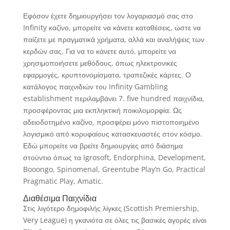
Εφόσον έχετε δημιουργήσει τον λογαριασμό σας στο
Infinity καζίνο, μπορείτε να κάνετε καταθέσεις, ώστε να
παίζετε με πραγματικά χρήματα, αλλά και αναλήψεις των
κερδών σας. Για να το κάνετε αυτό, μπορείτε να
χρησιμοποιήσετε μεθόδους, όπως ηλεκτρονικές
εφαρμογές, κρυπτονομίσματα, τραπεζικές κάρτες. Ο
κατάλογος παιχνιδιών του Infinity Gambling
establishment περιλαμβάνει 7. five hundred παιχνίδια,
προσφέροντας μια εκπληκτική ποικιλομορφία. Ως
αδειοδοτημένο καζίνο, προσφέρει μόνο πιστοποιημένο
λογισμικό από κορυφαίους κατασκευαστές στον κόσμο.
Εδώ μπορείτε να βρείτε δημιουργίες από διάσημα
στούντιο όπως τα Igrosoft, Endorphina, Development,
Booongo, Spinomenal, Greentube Play’n Go, Practical
Pragmatic Play, Amatic.
Διαθέσιμα Παιχνίδια
Στις λιγότερο δημοφιλής λίγκες (Scottish Premiership,
Very League) η γκανιότα σε όλες τις βασικές αγορές είναι