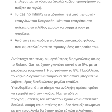
επιλέγοντας το νόμισμα (πολλά καζίνο προσφέρουν να
παίξετε σε ευρώ).
Το Casino Infinity έχει αδειοδοτηθεί από την αρχή»
«παιγνίων του Κουρασάο, κάτι που επιτρέπει σας
παίκτες από πλήθος χωρών να συμμετέχουν με
ασφάλεια.
Από τότε έχει κερδίσει πολλούς φανατικούς φίλους,
που εκμεταλλεύονται τις προσεγμένες υπηρεσίες του.
Αντίστοιχα στο τένις, οι μεγαλύτερες διοργανώσεις όπως
το Roland Garros έχουν γκανιότα κοντά στο 5%, με τα
μικρότερα τουρνουά ITF να φτάνουν το 8%. Παράλληλα,
το καζίνο διοργανώνει τουρνουά στα οποία μπορείτε να
λάβετε μέρος διεκδικώντας μεγάλα έπαθλα.
Υπενθυμίζεται ότι το αίτημα για ανάληψη πρέπει πρώτα
να εγκριθεί από το» «καζίνο. Ναι, επειδή οι
προγραμματιστές του ιστότοπου έχουν κάνει απίστευτη
δουλειά, ακόμη και οι παίκτες που δεν είναι εξοικειωμένοι
με την τεχνολογία θα έχουν πολύ εύκολη πλοήγηση.