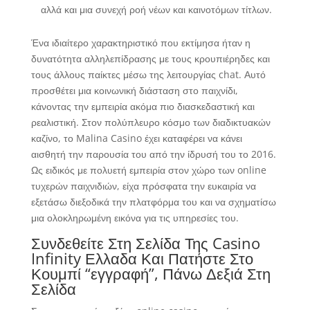
αλλά και μια συνεχή ροή νέων και καινοτόμων τίτλων.
Ένα ιδιαίτερο χαρακτηριστικό που εκτίμησα ήταν η
δυνατότητα αλληλεπίδρασης με τους κρουπιέρηδες και
τους άλλους παίκτες μέσω της λειτουργίας chat. Αυτό
προσθέτει μια κοινωνική διάσταση στο παιχνίδι,
κάνοντας την εμπειρία ακόμα πιο διασκεδαστική και
ρεαλιστική. Στον πολύπλευρο κόσμο των διαδικτυακών
καζίνο, το Malina Casino έχει καταφέρει να κάνει
αισθητή την παρουσία του από την ίδρυσή του το 2016.
Ως ειδικός με πολυετή εμπειρία στον χώρο των online
τυχερών παιχνιδιών, είχα πρόσφατα την ευκαιρία να
εξετάσω διεξοδικά την πλατφόρμα του και να σχηματίσω
μια ολοκληρωμένη εικόνα για τις υπηρεσίες του.
Συνδεθείτε Στη Σελίδα Της Casino
Infinity Ελλαδα Και Πατήστε Στο
Κουμπί “εγγραφή”, Πάνω Δεξιά Στη
Σελίδα