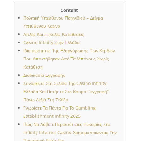
Content
Πολιτική Υπεύθυνου Παιχνιδιού – Δείγμα
Υπεύθυνου Καζίνο
Απλές Και Εύκολες Καταθέσεις
Casino Infinity Στην Ελλάδα
Ιδιαιτερότητες Της Εξαργύρωσης Των Κερδών
Που Αποκτήθηκαν Από Τα Μπόνους Χωρίς
Κατάθεση
Διαδικασία Εγγραφής
Συνδεθείτε Στη Σελίδα Της Casino Infinity
Ελλαδα Και Πατήστε Στο Κουμπί “εγγραφή”,
Πάνω Δεξιά Στη Σελίδα
Γνωρίστε Τα Πάντα Για Το Gambling
Establishment Infinity 2025
Πώς Να Λάβετε Περισσότερες Ευκαιρίες Στο
Infinity Internet Casino Χρησιμοποιώντας Την
Προσφορά Prezeta»