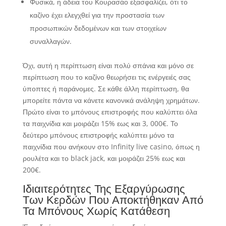
Φυσικά, η άδεια του Κουρασάο εξασφαλίζει, ότι το
καζίνο έχει ελεγχθεί για την προστασία των
προσωπικών δεδομένων και των στοιχείων
συναλλαγών.
Όχι, αυτή η περίπτωση είναι πολύ σπάνια και μόνο σε
περίπτωση που το καζίνο θεωρήσει τις ενέργειές σας
ύποπτες ή παράνομες. Σε κάθε άλλη περίπτωση, θα
μπορείτε πάντα να κάνετε κανονικά ανάληψη χρημάτων.
Πρώτο είναι το μπόνους επιστροφής που καλύπτει όλα
τα παιχνίδια και μοιράζει 15% εως και 3, 000€. Το
δεύτερο μπόνους επιστροφής καλύπτει μόνο τα
παιχνίδια που ανήκουν στο Infinity live casino, όπως η
ρουλέτα και το black jack, και μοιράζει 25% εως και
200€.
Ιδιαιτερότητες Της Εξαργύρωσης
Των Κερδών Που Αποκτήθηκαν Από
Τα Μπόνους Χωρίς Κατάθεση