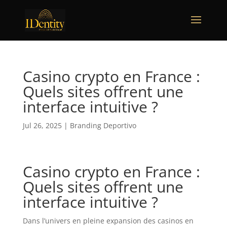
Casino crypto en France :
Quels sites offrent une
interface intuitive ?
Jul 26, 2025
|
Branding Deportivo
Casino crypto en France :
Quels sites offrent une
interface intuitive ?
Dans l’univers en pleine expansion des casinos en