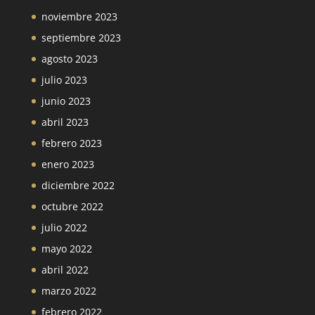
noviembre 2023
septiembre 2023
agosto 2023
julio 2023
junio 2023
abril 2023
febrero 2023
enero 2023
diciembre 2022
octubre 2022
julio 2022
mayo 2022
abril 2022
marzo 2022
febrero 2022