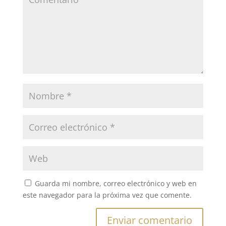
Guarda mi nombre, correo electrónico y web en
este navegador para la próxima vez que comente.