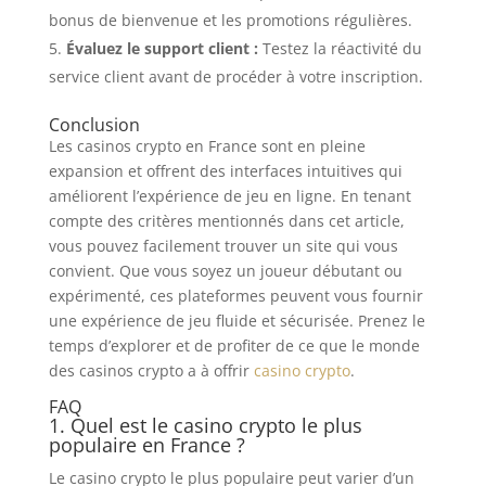
bonus de bienvenue et les promotions régulières.
Évaluez le support client :
Testez la réactivité du
service client avant de procéder à votre inscription.
Conclusion
Les casinos crypto en France sont en pleine
expansion et offrent des interfaces intuitives qui
améliorent l’expérience de jeu en ligne. En tenant
compte des critères mentionnés dans cet article,
vous pouvez facilement trouver un site qui vous
convient. Que vous soyez un joueur débutant ou
expérimenté, ces plateformes peuvent vous fournir
une expérience de jeu fluide et sécurisée. Prenez le
temps d’explorer et de profiter de ce que le monde
des casinos crypto a à offrir
casino crypto
.
FAQ
1. Quel est le casino crypto le plus
populaire en France ?
Le casino crypto le plus populaire peut varier d’un