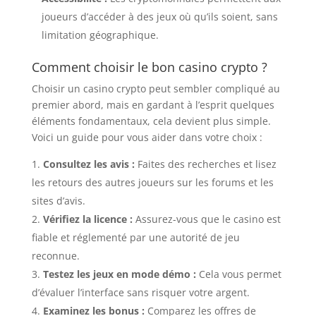
joueurs d’accéder à des jeux où qu’ils soient, sans
limitation géographique.
Comment choisir le bon casino crypto ?
Choisir un casino crypto peut sembler compliqué au
premier abord, mais en gardant à l’esprit quelques
éléments fondamentaux, cela devient plus simple.
Voici un guide pour vous aider dans votre choix :
Consultez les avis :
Faites des recherches et lisez
les retours des autres joueurs sur les forums et les
sites d’avis.
Vérifiez la licence :
Assurez-vous que le casino est
fiable et réglementé par une autorité de jeu
reconnue.
Testez les jeux en mode démo :
Cela vous permet
d’évaluer l’interface sans risquer votre argent.
Examinez les bonus :
Comparez les offres de