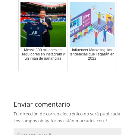
Messi: 300 millones de
Influencer Marketing: las
seguidores en Instagram y
tendencias que llegarán en
un imán de ganancias
2022
Enviar comentario
Tu dirección de correo electrónico no será publicada.
Los campos obligatorios están marcados con
*