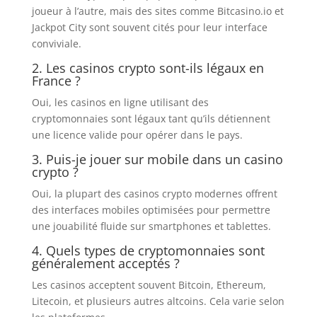
joueur à l’autre, mais des sites comme Bitcasino.io et
Jackpot City sont souvent cités pour leur interface
conviviale.
2. Les casinos crypto sont-ils légaux en
France ?
Oui, les casinos en ligne utilisant des
cryptomonnaies sont légaux tant qu’ils détiennent
une licence valide pour opérer dans le pays.
3. Puis-je jouer sur mobile dans un casino
crypto ?
Oui, la plupart des casinos crypto modernes offrent
des interfaces mobiles optimisées pour permettre
une jouabilité fluide sur smartphones et tablettes.
4. Quels types de cryptomonnaies sont
généralement acceptés ?
Les casinos acceptent souvent Bitcoin, Ethereum,
Litecoin, et plusieurs autres altcoins. Cela varie selon