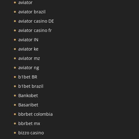
aviator
aviator brazil
aviator casino DE
aviator casino fr
aviator IN
aviator ke
aviator mz
aviator ng
b1bet BR
b1bet brazil
Bankobet
Basaribet
bbrbet colombia
bbrbet mx
bizzo casino