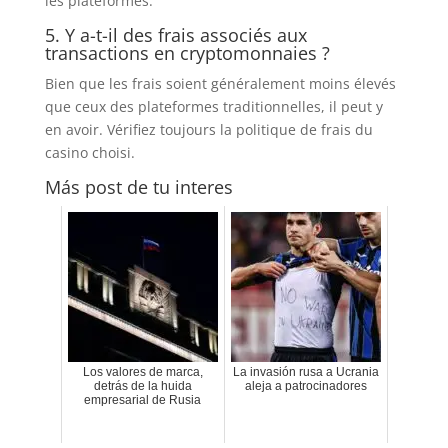
les plateformes.
5. Y a-t-il des frais associés aux
transactions en cryptomonnaies ?
Bien que les frais soient généralement moins élevés
que ceux des plateformes traditionnelles, il peut y
en avoir. Vérifiez toujours la politique de frais du
casino choisi.
Más post de tu interes
Los valores de marca,
La invasión rusa a Ucrania
detrás de la huida
aleja a patrocinadores
empresarial de Rusia