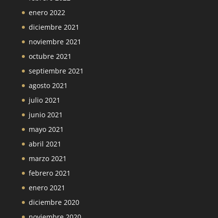
enero 2022
diciembre 2021
noviembre 2021
octubre 2021
septiembre 2021
agosto 2021
julio 2021
junio 2021
mayo 2021
abril 2021
marzo 2021
febrero 2021
enero 2021
diciembre 2020
noviembre 2020