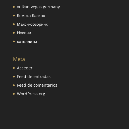
vulkan vegas germany
Комета Казино
Макси-обзорник
Новини
сателлиты
Meta
Acceder
Feed de entradas
Feed de comentarios
WordPress.org