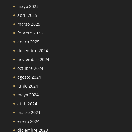
mayo 2025
abril 2025
marzo 2025
febrero 2025
enero 2025
diciembre 2024
noviembre 2024
octubre 2024
agosto 2024
junio 2024
mayo 2024
abril 2024
marzo 2024
enero 2024
diciembre 2023