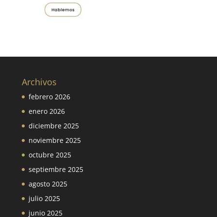
Archivos
febrero 2026
enero 2026
diciembre 2025
noviembre 2025
octubre 2025
septiembre 2025
agosto 2025
julio 2025
junio 2025