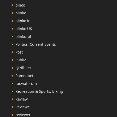
pinco
plinko
plinko in
plinko UK
plinko_pl
Politics, Current Events
Post
Public
Qizilbilet
Ramenbet
raowaforum
Recreation & Sports, Biking
Review
Reviewe
reviewer