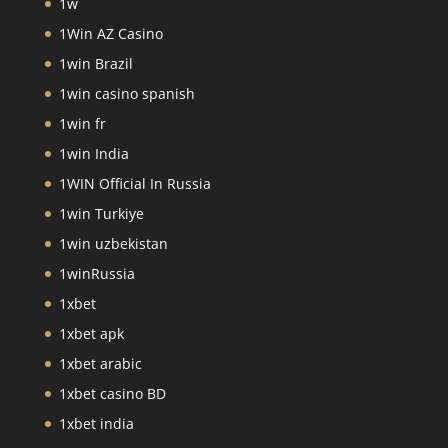
1w
1Win AZ Casino
1win Brazil
1win casino spanish
1win fr
1win India
1WIN Official In Russia
1win Turkiye
1win uzbekistan
1winRussia
1xbet
1xbet apk
1xbet arabic
1xbet casino BD
1xbet india