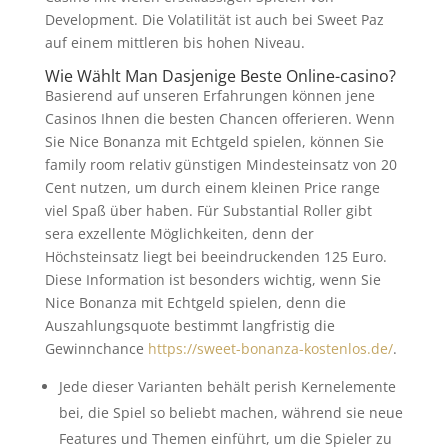
Development. Die Volatilität ist auch bei Sweet Paz
auf einem mittleren bis hohen Niveau.
Wie Wählt Man Dasjenige Beste Online-casino?
Basierend auf unseren Erfahrungen können jene
Casinos Ihnen die besten Chancen offerieren. Wenn
Sie Nice Bonanza mit Echtgeld spielen, können Sie
family room relativ günstigen Mindesteinsatz von 20
Cent nutzen, um durch einem kleinen Price range
viel Spaß über haben. Für Substantial Roller gibt
sera exzellente Möglichkeiten, denn der
Höchsteinsatz liegt bei beeindruckenden 125 Euro.
Diese Information ist besonders wichtig, wenn Sie
Nice Bonanza mit Echtgeld spielen, denn die
Auszahlungsquote bestimmt langfristig die
Gewinnchance
https://sweet-bonanza-kostenlos.de/
.
Jede dieser Varianten behält perish Kernelemente
bei, die Spiel so beliebt machen, während sie neue
Features und Themen einführt, um die Spieler zu