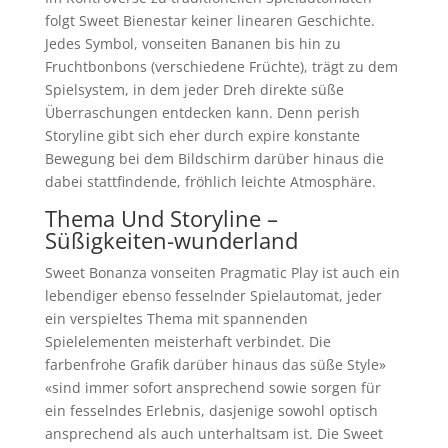
folgt Sweet Bienestar keiner linearen Geschichte.
Jedes Symbol, vonseiten Bananen bis hin zu
Fruchtbonbons (verschiedene Früchte), trägt zu dem
Spielsystem, in dem jeder Dreh direkte süße
Überraschungen entdecken kann. Denn perish
Storyline gibt sich eher durch expire konstante
Bewegung bei dem Bildschirm darüber hinaus die
dabei stattfindende, fröhlich leichte Atmosphäre.
Thema Und Storyline –
Süßigkeiten-wunderland
Sweet Bonanza vonseiten Pragmatic Play ist auch ein
lebendiger ebenso fesselnder Spielautomat, jeder
ein verspieltes Thema mit spannenden
Spielelementen meisterhaft verbindet. Die
farbenfrohe Grafik darüber hinaus das süße Style»
«sind immer sofort ansprechend sowie sorgen für
ein fesselndes Erlebnis, dasjenige sowohl optisch
ansprechend als auch unterhaltsam ist. Die Sweet