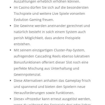
Auszahlungen erheblich erhöhen können.
Im Casino dürfen Sie sich auf die besondersten
Tischspiele und weitere Live Spiele vonseiten
Evolution Gaming freuen.
Die Gewinne werden aneinander gerechnet und
natürlich besteht in solch einem System auch
perish Möglichkeit, dass andere Freispiele
entstehen.
Mit seinem einzigartigen Cluster-Pay-System,
aufregenden Cascading Reels ebenso lukrativen
Bonusfunktionen offeriert dieser Slot noch eine
perfekte Mischung aus Unterhaltung und
Gewinnpotenzial.
Diese Alternativen anhalten das Gameplay frisch
und spannend und bieten den Spielern neue
Herausforderungen sowie Funktionen.
Diese» «Prozedur kann erneut ausgelöst werden,
wenn du während der Freispiele drei oder lieber