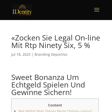
«Zocken Sie Legal On-line
Mit Rtp Ninety Six, 5 %
Jul 18, 2025
|
Branding Deportivo
Sweet Bonanza Um
Echtgeld Spielen Und
Gewinne Sichern!
Content
Wie Wählt Man Dieses Beste Online-casino?