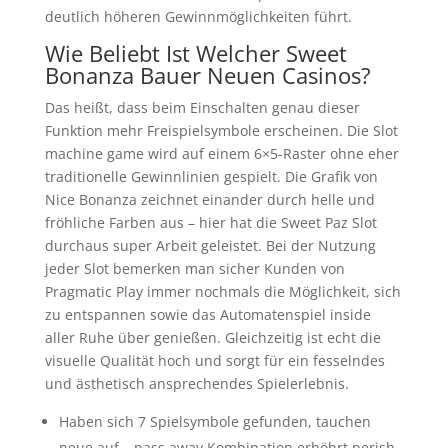
deutlich höheren Gewinnmöglichkeiten führt.
Wie Beliebt Ist Welcher Sweet
Bonanza Bauer Neuen Casinos?
Das heißt, dass beim Einschalten genau dieser
Funktion mehr Freispielsymbole erscheinen. Die Slot
machine game wird auf einem 6×5-Raster ohne eher
traditionelle Gewinnlinien gespielt. Die Grafik von
Nice Bonanza zeichnet einander durch helle und
fröhliche Farben aus – hier hat die Sweet Paz Slot
durchaus super Arbeit geleistet. Bei der Nutzung
jeder Slot bemerken man sicher Kunden von
Pragmatic Play immer nochmals die Möglichkeit, sich
zu entspannen sowie das Automatenspiel inside
aller Ruhe über genießen. Gleichzeitig ist echt die
visuelle Qualität hoch und sorgt für ein fesselndes
und ästhetisch ansprechendes Spielerlebnis.
Haben sich 7 Spielsymbole gefunden, tauchen
neue auf – pass away Kombination erhöhrt perish