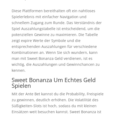
Diese Plattformen bereithalten oft ein nahtloses
Spielerlebnis mit einfacher Navigation und
schnellem Zugang zum Runde. Das Verständnis der
Spiel Auszahlungstabelle ist entscheidend, um die
potenziellen Gewinne zu maximieren. Die Tabelle
zeigt expire Werte der Symbole und die
entsprechenden Auszahlungen für verschiedene
Kombinationen an. Wenn Sie sich wundern, kann
man mit Sweet Bonanza Geld verdienen, ist es
wichtig, die Auszahlungen und Gewinnchancen zu
kennen.
Sweet Bonanza Um Echtes Geld
Spielen
Mit der Ante Bet kannst du die Probability, Freispiele
zu gewinnen, deutlich erhöhen. Die Volatilität des
Süßigkeiten-Slots ist hoch, sodass du mit kleinen
Einsätzen weit besuchen kannst. Sweet Bonanza ist