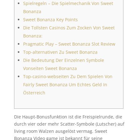
Spielregeln – Die Spielmechanik Von Sweet
Bonanza
Sweet Bonanza Key Points
Die Tollsten Casinos Zum Zocken Von Sweet
Bonanza:
Pragmatic Play – Sweet Bonanza Slot Review
Top-alternativen Zu Sweet Bonanza
Die Bedeutung Der Einzelnen Symbole
Vonseiten Sweet Bonanza
Top-casino-webseiten Zu Dem Spielen Von
Fairly Sweet Bonanza Um Echtes Geld In
Österreich
Die Haupt-Bonusfunktion ist die Freispielrunde, die
durch vier oder mehr Scatter-Symbole (Lutscher) auf
living room Walzen ausgelöst vermag. Sweet
Bonanza Video game ist bekannt für seine