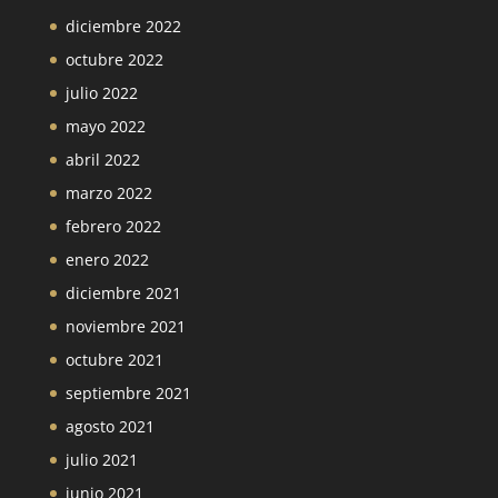
diciembre 2022
octubre 2022
julio 2022
mayo 2022
abril 2022
marzo 2022
febrero 2022
enero 2022
diciembre 2021
noviembre 2021
octubre 2021
septiembre 2021
agosto 2021
julio 2021
junio 2021