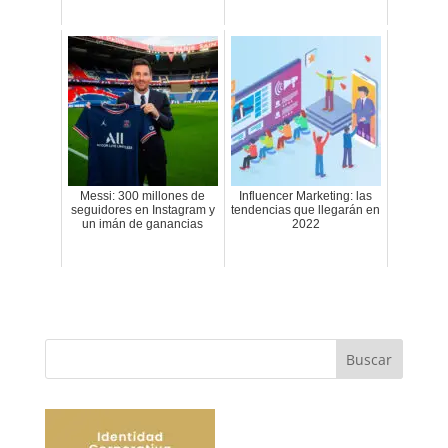
Messi: 300 millones de
Influencer Marketing: las
seguidores en Instagram y
tendencias que llegarán en
un imán de ganancias
2022