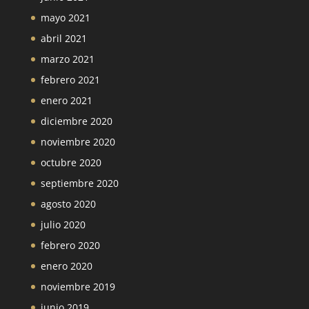
mayo 2021
abril 2021
marzo 2021
febrero 2021
enero 2021
diciembre 2020
noviembre 2020
octubre 2020
septiembre 2020
agosto 2020
julio 2020
febrero 2020
enero 2020
noviembre 2019
junio 2019