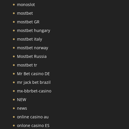
monoslot
mostbet
mostbet GR
mostbet hungary
mostbet italy
mostbet norway
Mostbet Russia
mostbet tr
Mr Bet casino DE
mr jack bet brazil
mx-bbrbet-casino
NEW
news
online casino au
onlone casino ES