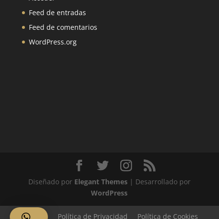
Feed de entradas
Feed de comentarios
WordPress.org
Diseñado por
Elegant Themes
| Desarrollado por
WordPress
Aviso Legal
Política de Privacidad
Política de Cookies