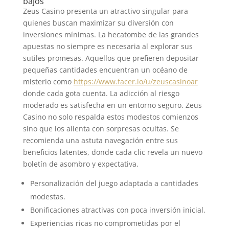
bajos
Zeus Casino presenta un atractivo singular para
quienes buscan maximizar su diversión con
inversiones mínimas. La hecatombe de las grandes
apuestas no siempre es necesaria al explorar sus
sutiles promesas. Aquellos que prefieren depositar
pequeñas cantidades encuentran un océano de
misterio como
https://www.facer.io/u/zeuscasinoar
donde cada gota cuenta. La adicción al riesgo
moderado es satisfecha en un entorno seguro. Zeus
Casino no solo respalda estos modestos comienzos
sino que los alienta con sorpresas ocultas. Se
recomienda una astuta navegación entre sus
beneficios latentes, donde cada clic revela un nuevo
boletín de asombro y expectativa.
Personalización del juego adaptada a cantidades
modestas.
Bonificaciones atractivas con poca inversión inicial.
Experiencias ricas no comprometidas por el