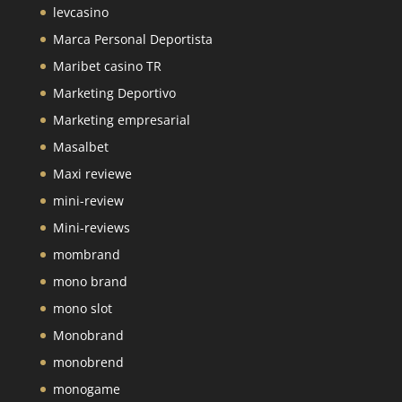
levcasino
Marca Personal Deportista
Maribet casino TR
Marketing Deportivo
Marketing empresarial
Masalbet
Maxi reviewe
mini-review
Mini-reviews
mombrand
mono brand
mono slot
Monobrand
monobrend
monogame