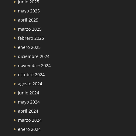
junio 2025
mayo 2025
abril 2025
marzo 2025
febrero 2025
enero 2025
diciembre 2024
noviembre 2024
octubre 2024
agosto 2024
junio 2024
mayo 2024
abril 2024
marzo 2024
enero 2024