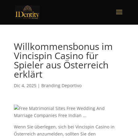
Willkommensbonus im
Vincispin Casino für
Spieler aus Österreich
erklärt
Dic 4, 2025
|
Branding Deportivo
Wenn Sie überlegen, sich bei Vincispin Casino in
Österreich anzumelden, sollten Sie den