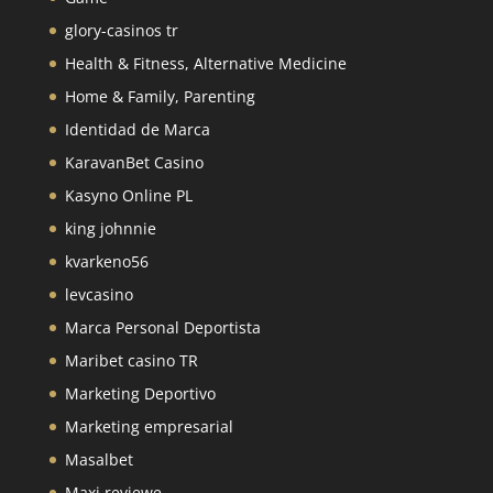
glory-casinos tr
Health & Fitness, Alternative Medicine
Home & Family, Parenting
Identidad de Marca
KaravanBet Casino
Kasyno Online PL
king johnnie
kvarkeno56
levcasino
Marca Personal Deportista
Maribet casino TR
Marketing Deportivo
Marketing empresarial
Masalbet
Maxi reviewe