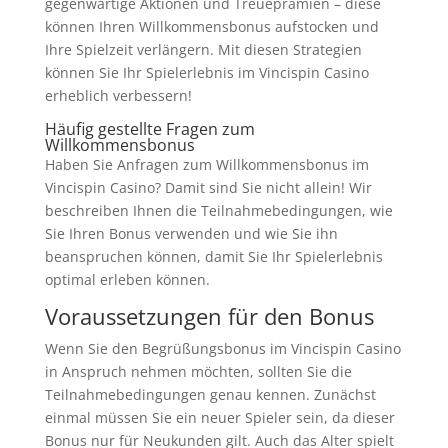
gegenwärtige Aktionen und Treueprämien – diese
können Ihren Willkommensbonus aufstocken und
Ihre Spielzeit verlängern. Mit diesen Strategien
können Sie Ihr Spielerlebnis im Vincispin Casino
erheblich verbessern!
Häufig gestellte Fragen zum
Willkommensbonus
Haben Sie Anfragen zum Willkommensbonus im
Vincispin Casino? Damit sind Sie nicht allein! Wir
beschreiben Ihnen die Teilnahmebedingungen, wie
Sie Ihren Bonus verwenden und wie Sie ihn
beanspruchen können, damit Sie Ihr Spielerlebnis
optimal erleben können.
Voraussetzungen für den Bonus
Wenn Sie den Begrüßungsbonus im Vincispin Casino
in Anspruch nehmen möchten, sollten Sie die
Teilnahmebedingungen genau kennen. Zunächst
einmal müssen Sie ein neuer Spieler sein, da dieser
Bonus nur für Neukunden gilt. Auch das Alter spielt