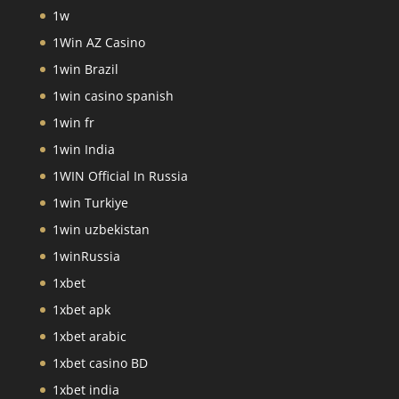
1w
1Win AZ Casino
1win Brazil
1win casino spanish
1win fr
1win India
1WIN Official In Russia
1win Turkiye
1win uzbekistan
1winRussia
1xbet
1xbet apk
1xbet arabic
1xbet casino BD
1xbet india