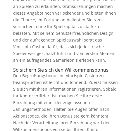
an Spielen zu erkunden. Gratisdrehungen machen
dieses Angebot noch verlockender und bieten Ihnen
die Chance, Ihr Fortune an beliebten Slots zu
versuchen, ohne Ihr Spielkapital zu stark zu
belasten. Mit seinem benutzerfreundlichen Design
und der aufregenden Spielauswahl sorgt das
Vincispin Casino dafür, dass sich jeder frische
Spieler wertgeschätzt fühlt und vom ersten Moment
an ein aufregendes Gamerlebnis erleben kann.
So sichern Sie sich den Willkommensbonus
Den Begrüßungsbonus im Vincispin Casino zu
beanspruchen ist leicht und lohnend. Zuerst müssen
Sie sich mit Ihren Informationen registrieren. Sobald
Ihr Konto verifiziert ist, machen Sie Ihre erste
Einzahlung mit einer der zugelassenen
Zahlungsmethoden. Halten Sie Augen offen nach
Aktionscodes, die Ihren Bonus steigern könnten!
Nach der Verarbeitung Ihrer Einzahlung wird der
Willkommensbonus von selbst Ihrem Konto