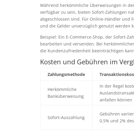
Während herkömmliche Überweisungen in der
verfügbar zu sein, bieten Sofort-Zahlungen n
abgeschlossen sind. Für Online-Händler und Fr
und die Gelder unverzüglich genutzt werden 
Beispiel: Ein E-Commerce-Shop, der Sofort-Zah
bearbeiten und versenden. Bei herkömmlichen
die Kundenzufriedenheit beeinträchtigen kan
Kosten und Gebühren im Verg
Zahlungsmethode
Transaktionsko
In der Regel kost
Herkömmliche
Auslandstransak
Banküberweisung
anfallen können
Gebühren variier
Sofort-Auszahlung
0,5% und 2% des