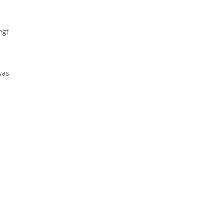
egt
was