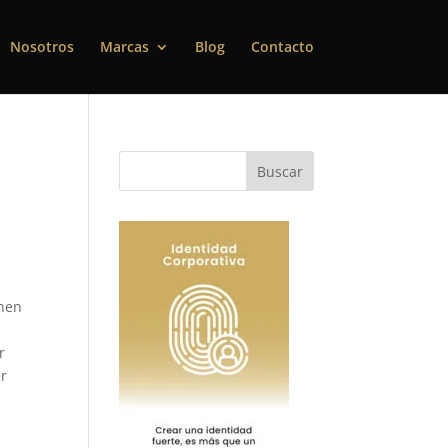
Nosotros
Marcas
Blog
Contacto
enen
r
er