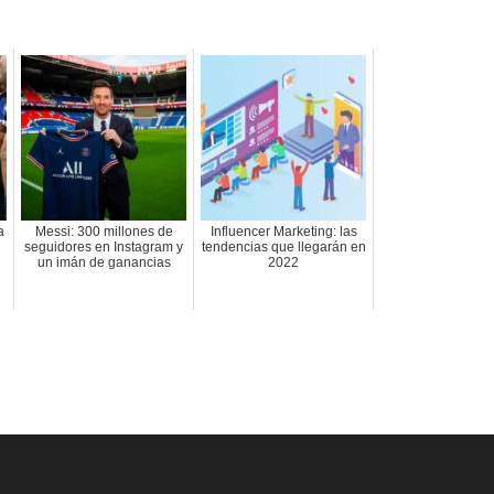
a
Messi: 300 millones de
Influencer Marketing: las
seguidores en Instagram y
tendencias que llegarán en
un imán de ganancias
2022