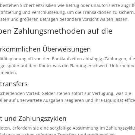
bestehen Sicherheitsrisiken wie Betrug oder unautorisierte Zugriff
tifizierung und Verschlüsselung, um die Transaktionen zu sichern
aten und größeren Beträgen besondere Vorsicht walten lassen.
ben Zahlungsmethoden auf die
herkömmlichen Überweisungen
iditätsplanung oft von den Banklaufzeiten abhängig. Zahlungen, di
age später auf dem Konto, was die Planung erschwert. Unternehm
rmeiden.
dtransfers
cheidenden Vorteil: Gelder stehen sofort zur Verfügung, was die
ller auf unerwartete Ausgaben reagieren und ihre Liquidität effizi
it und Zahlungszyklen
bieten, erfordern sie eine sorgfältige Abstimmung im Zahlungszyklu
e Balance zwischen sofortigen Transfers und traditionellen