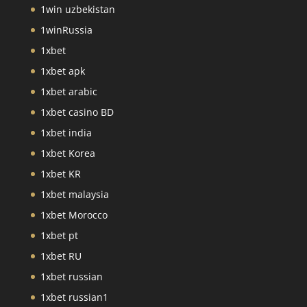
1win uzbekistan
1winRussia
1xbet
1xbet apk
1xbet arabic
1xbet casino BD
1xbet india
1xbet Korea
1xbet KR
1xbet malaysia
1xbet Morocco
1xbet pt
1xbet RU
1xbet russian
1xbet russian1