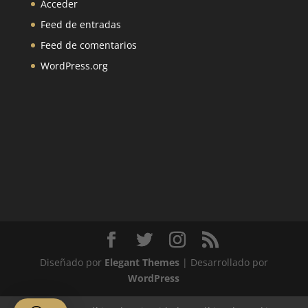
Acceder
Feed de entradas
Feed de comentarios
WordPress.org
Diseñado por
Elegant Themes
| Desarrollado por
WordPress