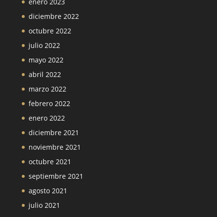
enero 2023
diciembre 2022
octubre 2022
julio 2022
mayo 2022
abril 2022
marzo 2022
febrero 2022
enero 2022
diciembre 2021
noviembre 2021
octubre 2021
septiembre 2021
agosto 2021
julio 2021