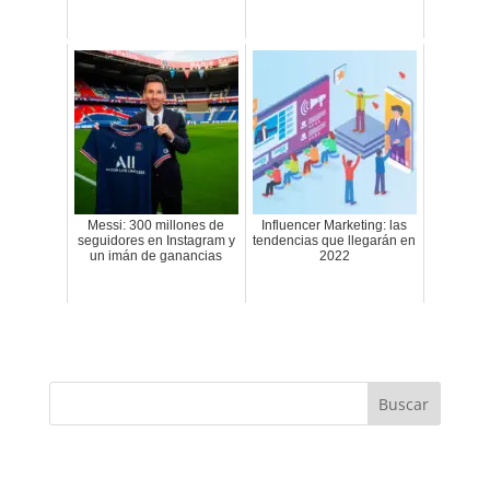
Messi: 300 millones de
Influencer Marketing: las
seguidores en Instagram y
tendencias que llegarán en
un imán de ganancias
2022