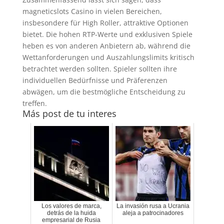
magneticslots Casino in vielen Bereichen,
insbesondere für High Roller, attraktive Optionen
bietet. Die hohen RTP-Werte und exklusiven Spiele
heben es von anderen Anbietern ab, während die
Wettanforderungen und Auszahlungslimits kritisch
betrachtet werden sollten. Spieler sollten ihre
individuellen Bedürfnisse und Präferenzen
abwägen, um die bestmögliche Entscheidung zu
treffen.
Más post de tu interes
Los valores de marca,
La invasión rusa a Ucrania
detrás de la huida
aleja a patrocinadores
empresarial de Rusia