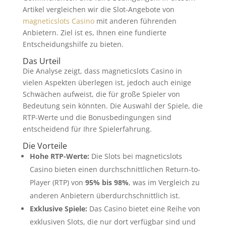
Artikel vergleichen wir die Slot-Angebote von
magneticslots Casino
mit anderen führenden
Anbietern. Ziel ist es, Ihnen eine fundierte
Entscheidungshilfe zu bieten.
Das Urteil
Die Analyse zeigt, dass magneticslots Casino in
vielen Aspekten überlegen ist, jedoch auch einige
Schwächen aufweist, die für große Spieler von
Bedeutung sein könnten. Die Auswahl der Spiele, die
RTP-Werte und die Bonusbedingungen sind
entscheidend für Ihre Spielerfahrung.
Die Vorteile
Hohe RTP-Werte:
Die Slots bei magneticslots
Casino bieten einen durchschnittlichen Return-to-
Player (RTP) von
95% bis 98%
, was im Vergleich zu
anderen Anbietern überdurchschnittlich ist.
Exklusive Spiele:
Das Casino bietet eine Reihe von
exklusiven Slots, die nur dort verfügbar sind und