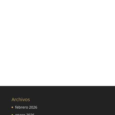
Archivos
febrero 2026
enero 2026