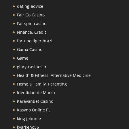
dating-advice
Fair Go Casino
Fairspin-casino
Finance, Credit
fortune tiger brazil
Gama Casino
Game
glory-casinos tr
Health & Fitness, Alternative Medicine
Home & Family, Parenting
Identidad de Marca
KaravanBet Casino
Kasyno Online PL
king johnnie
kvarkeno56