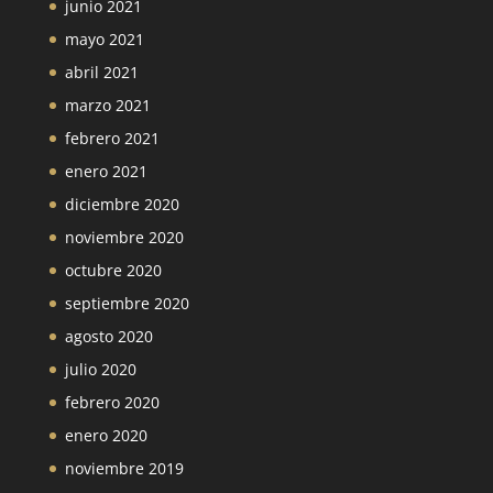
junio 2021
mayo 2021
abril 2021
marzo 2021
febrero 2021
enero 2021
diciembre 2020
noviembre 2020
octubre 2020
septiembre 2020
agosto 2020
julio 2020
febrero 2020
enero 2020
noviembre 2019