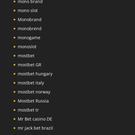
mono brand
mono slot
Monobrand
monobrend
monogame
monoslot
mostbet
mostbet GR
mostbet hungary
mostbet italy
mostbet norway
Mostbet Russia
mostbet tr
Mr Bet casino DE
mr jack bet brazil