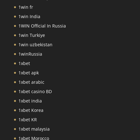
1win fr
1win India
1WIN Official In Russia
1win Turkiye
1win uzbekistan
1winRussia
1xbet
1xbet apk
1xbet arabic
1xbet casino BD
1xbet india
1xbet Korea
1xbet KR
1xbet malaysia
1xbet Morocco