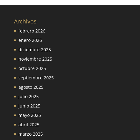
Archivos
febrero 2026
enero 2026
diciembre 2025
noviembre 2025
octubre 2025
septiembre 2025
agosto 2025
julio 2025
junio 2025
mayo 2025
abril 2025
marzo 2025