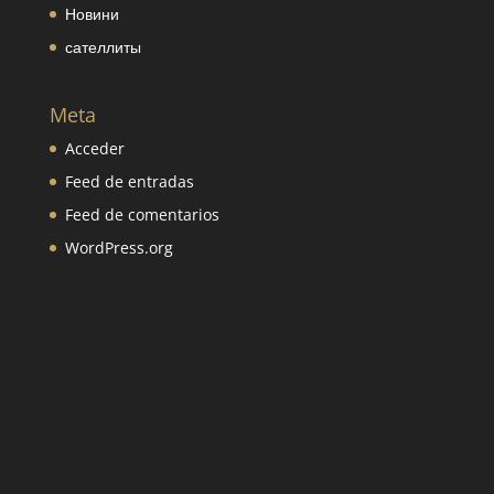
Новини
сателлиты
Meta
Acceder
Feed de entradas
Feed de comentarios
WordPress.org