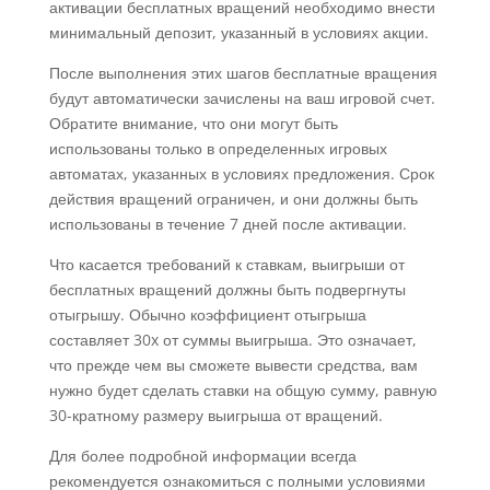
активации бесплатных вращений необходимо внести
минимальный депозит, указанный в условиях акции.
После выполнения этих шагов бесплатные вращения
будут автоматически зачислены на ваш игровой счет.
Обратите внимание, что они могут быть
использованы только в определенных игровых
автоматах, указанных в условиях предложения. Срок
действия вращений ограничен, и они должны быть
использованы в течение 7 дней после активации.
Что касается требований к ставкам, выигрыши от
бесплатных вращений должны быть подвергнуты
отыгрышу. Обычно коэффициент отыгрыша
составляет 30x от суммы выигрыша. Это означает,
что прежде чем вы сможете вывести средства, вам
нужно будет сделать ставки на общую сумму, равную
30-кратному размеру выигрыша от вращений.
Для более подробной информации всегда
рекомендуется ознакомиться с полными условиями