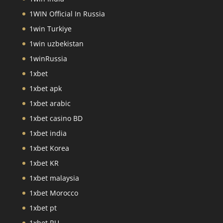
1WIN Official In Russia
1win Turkiye
1win uzbekistan
1winRussia
1xbet
1xbet apk
1xbet arabic
1xbet casino BD
1xbet india
1xbet Korea
1xbet KR
1xbet malaysia
1xbet Morocco
1xbet pt
1xbet RU