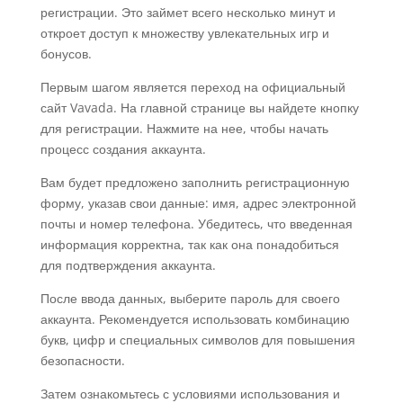
регистрации. Это займет всего несколько минут и
откроет доступ к множеству увлекательных игр и
бонусов.
Первым шагом является переход на официальный
сайт Vavada. На главной странице вы найдете кнопку
для регистрации. Нажмите на нее, чтобы начать
процесс создания аккаунта.
Вам будет предложено заполнить регистрационную
форму, указав свои данные: имя, адрес электронной
почты и номер телефона. Убедитесь, что введенная
информация корректна, так как она понадобиться
для подтверждения аккаунта.
После ввода данных, выберите пароль для своего
аккаунта. Рекомендуется использовать комбинацию
букв, цифр и специальных символов для повышения
безопасности.
Затем ознакомьтесь с условиями использования и