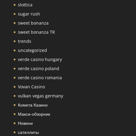
slottica
sugar rush
sweet bonanza
sweet bonanza TR
trends
uncategorized
verde casino hungary
verde casino poland
verde casino romania
Vovan Casino
vulkan vegas germany
Комета Казино
Макси-обзорник
Новини
сателлиты