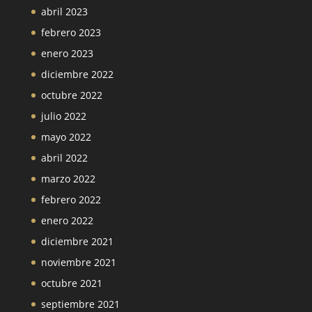
abril 2023
febrero 2023
enero 2023
diciembre 2022
octubre 2022
julio 2022
mayo 2022
abril 2022
marzo 2022
febrero 2022
enero 2022
diciembre 2021
noviembre 2021
octubre 2021
septiembre 2021