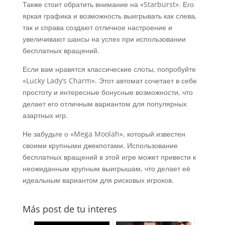
Также стоит обратить внимание на «Starburst». Его
яркая графика и возможность выигрывать как слева,
так и справа создают отличное настроение и
увеличивают шансы на успех при использовании
бесплатных вращений.
Если вам нравятся классические слоты, попробуйте
«Lucky Lady’s Charm». Этот автомат сочетает в себе
простоту и интересные бонусные возможности, что
делает его отличным вариантом для популярных
азартных игр.
Не забудьте о «Mega Moolah», который известен
своими крупными джекпотами. Использование
бесплатных вращений в этой игре может привести к
неожиданным крупным выигрышам, что делает её
идеальным вариантом для рисковых игроков.
Más post de tu interes