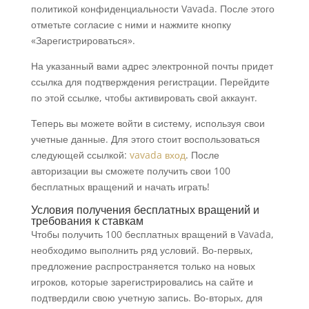
политикой конфиденциальности Vavada. После этого
отметьте согласие с ними и нажмите кнопку
«Зарегистрироваться».
На указанный вами адрес электронной почты придет
ссылка для подтверждения регистрации. Перейдите
по этой ссылке, чтобы активировать свой аккаунт.
Теперь вы можете войти в систему, используя свои
учетные данные. Для этого стоит воспользоваться
следующей ссылкой:
vavada вход
. После
авторизации вы сможете получить свои 100
бесплатных вращений и начать играть!
Условия получения бесплатных вращений и
требования к ставкам
Чтобы получить 100 бесплатных вращений в Vavada,
необходимо выполнить ряд условий. Во-первых,
предложение распространяется только на новых
игроков, которые зарегистрировались на сайте и
подтвердили свою учетную запись. Во-вторых, для