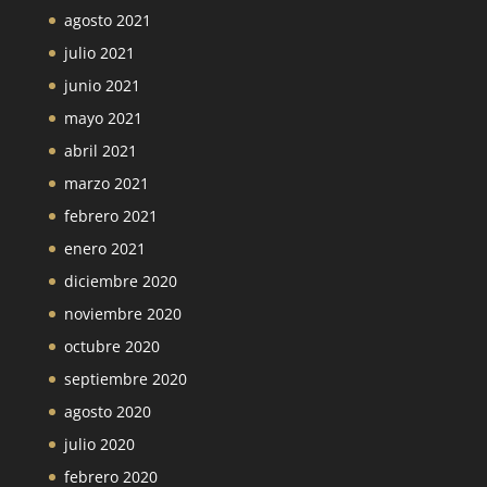
agosto 2021
julio 2021
junio 2021
mayo 2021
abril 2021
marzo 2021
febrero 2021
enero 2021
diciembre 2020
noviembre 2020
octubre 2020
septiembre 2020
agosto 2020
julio 2020
febrero 2020