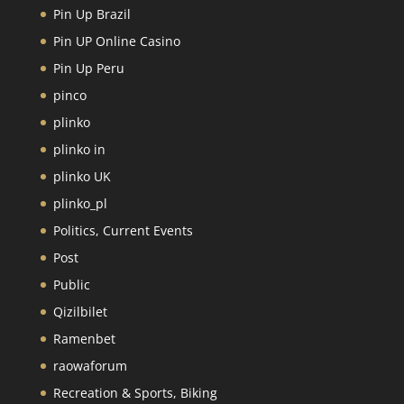
Pin Up Brazil
Pin UP Online Casino
Pin Up Peru
pinco
plinko
plinko in
plinko UK
plinko_pl
Politics, Current Events
Post
Public
Qizilbilet
Ramenbet
raowaforum
Recreation & Sports, Biking