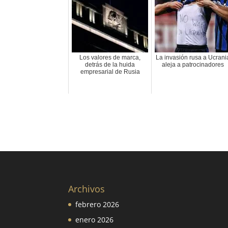
Los valores de marca,
La invasión rusa a Ucrani
detrás de la huida
aleja a patrocinadores
empresarial de Rusia
Archivos
febrero 2026
enero 2026