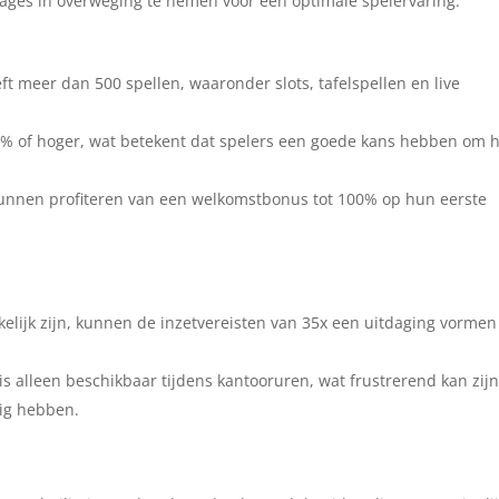
entages in overweging te nemen voor een optimale spelervaring.
t meer dan 500 spellen, waaronder slots, tafelspellen en live
6% of hoger, wat betekent dat spelers een goede kans hebben om 
unnen profiteren van een welkomstbonus tot 100% op hun eerste
elijk zijn, kunnen de inzetvereisten van 35x een uitdaging vormen
is alleen beschikbaar tijdens kantooruren, wat frustrerend kan zij
dig hebben.