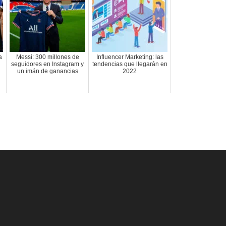
a
Messi: 300 millones de
Influencer Marketing: las
seguidores en Instagram y
tendencias que llegarán en
un imán de ganancias
2022