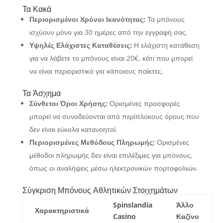
Τα Κακά
Περιορισμένοι Χρόνοι Ικανότητας:
Τα μπόνους
ισχύουν μόνο για 30 ημέρες από την εγγραφή σας.
Υψηλές Ελάχιστες Καταθέσεις:
Η ελάχιστη κατάθεση
για να λάβετε το μπόνους είναι 20€, κάτι που μπορεί
να είναι περιοριστικό για κάποιους παίκτες.
Τα Άσχημα
Σύνθετοι Όροι Χρήσης:
Ορισμένες προσφορές
μπορεί να συνοδεύονται από περίπλοκους όρους που
δεν είναι εύκολα κατανοητοί.
Περιορισμένες Μεθόδους Πληρωμής:
Ορισμένες
μέθοδοι πληρωμής δεν είναι επιλέξιμες για μπόνους,
όπως οι αναλήψεις μέσω ηλεκτρονικών πορτοφολιών.
Σύγκριση Μπόνους Αθλητικών Στοιχημάτων
Spinslandia
Άλλο
Χαρακτηριστικά
Casino
Καζίνο