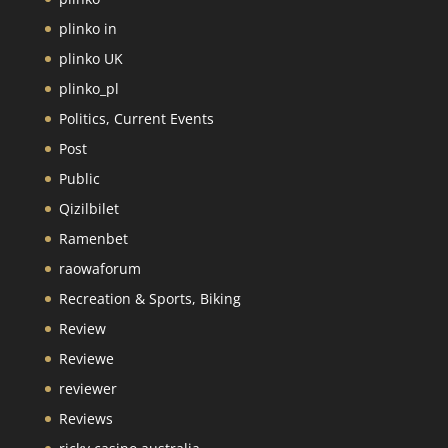
plinko in
plinko UK
plinko_pl
Politics, Current Events
Post
Public
Qizilbilet
Ramenbet
raowaforum
Recreation & Sports, Biking
Review
Reviewe
reviewer
Reviews