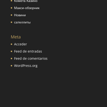
Комета Казино
Макси-обзорник
Новини
сателлиты
Meta
Acceder
Feed de entradas
Feed de comentarios
WordPress.org