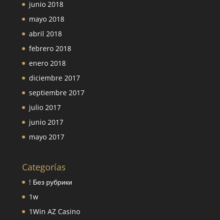
junio 2018
mayo 2018
abril 2018
febrero 2018
enero 2018
diciembre 2017
septiembre 2017
julio 2017
junio 2017
mayo 2017
Categorías
! Без рубрики
1w
1Win AZ Casino