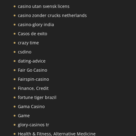
casino utan svensk licens
casino zonder crucks netherlands
casino-glory india
Casos de exito
crazy time
csdino
dating-advice
Fair Go Casino
Fairspin-casino
Finance, Credit
fortune tiger brazil
Gama Casino
Game
glory-casinos tr
Health & Fitness, Alternative Medicine