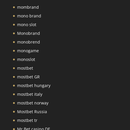
mombrand
mono brand
mono slot
Monobrand
monobrend
monogame
monoslot
mostbet
mostbet GR
mostbet hungary
mostbet italy
mostbet norway
Mostbet Russia
mostbet tr
Mr Bet casino DE