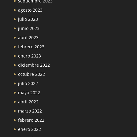
septiembre 2023
agosto 2023
julio 2023
junio 2023
abril 2023
febrero 2023
enero 2023
diciembre 2022
octubre 2022
julio 2022
mayo 2022
abril 2022
marzo 2022
febrero 2022
enero 2022