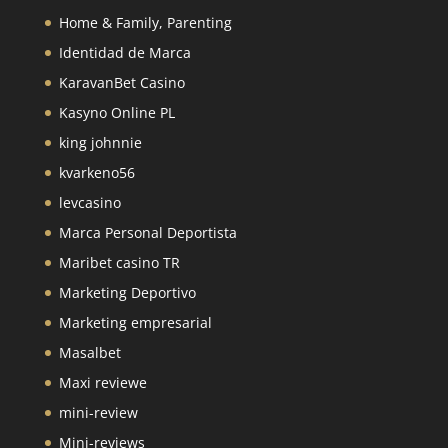
Home & Family, Parenting
Identidad de Marca
KaravanBet Casino
Kasyno Online PL
king johnnie
kvarkeno56
levcasino
Marca Personal Deportista
Maribet casino TR
Marketing Deportivo
Marketing empresarial
Masalbet
Maxi reviewe
mini-review
Mini-reviews