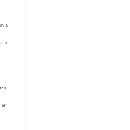
davía
s en
rca
s en