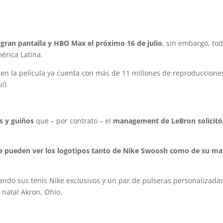
a gran pantalla y HBO Max el próximo 16 de julio
, sin embargo, to
érica Latina.
en la película ya cuenta con más de 11 millones de reproduccione
uí)
s y guiños
que – por contrato – el
management de LeBron solicitó
 se pueden ver los logotipos tanto de Nike Swoosh como de su ma
zando sus tenis Nike exclusivos y un par de pulseras personalizada
 natal Akron, Ohio.