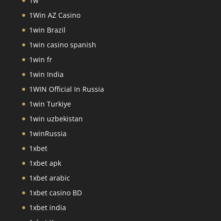
1w
1Win AZ Casino
1win Brazil
1win casino spanish
1win fr
1win India
1WIN Official In Russia
1win Turkiye
1win uzbekistan
1winRussia
1xbet
1xbet apk
1xbet arabic
1xbet casino BD
1xbet india