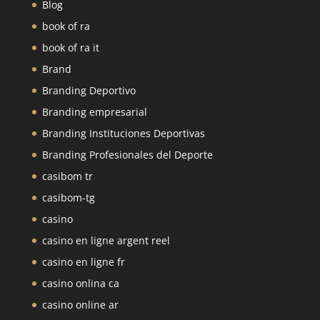
Blog
book of ra
book of ra it
Brand
Branding Deportivo
Branding empresarial
Branding Instituciones Deportivas
Branding Profesionales del Deporte
casibom tr
casibom-tg
casino
casino en ligne argent reel
casino en ligne fr
casino onlina ca
casino online ar