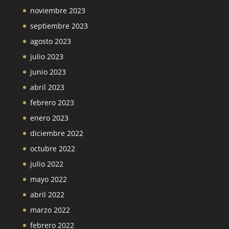
noviembre 2023
septiembre 2023
agosto 2023
julio 2023
junio 2023
abril 2023
febrero 2023
enero 2023
diciembre 2022
octubre 2022
julio 2022
mayo 2022
abril 2022
marzo 2022
febrero 2022