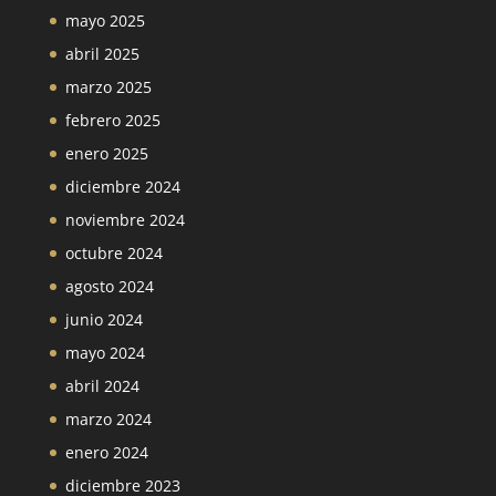
mayo 2025
abril 2025
marzo 2025
febrero 2025
enero 2025
diciembre 2024
noviembre 2024
octubre 2024
agosto 2024
junio 2024
mayo 2024
abril 2024
marzo 2024
enero 2024
diciembre 2023