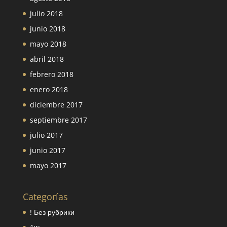
julio 2018
junio 2018
mayo 2018
abril 2018
febrero 2018
enero 2018
diciembre 2017
septiembre 2017
julio 2017
junio 2017
mayo 2017
Categorías
! Без рубрики