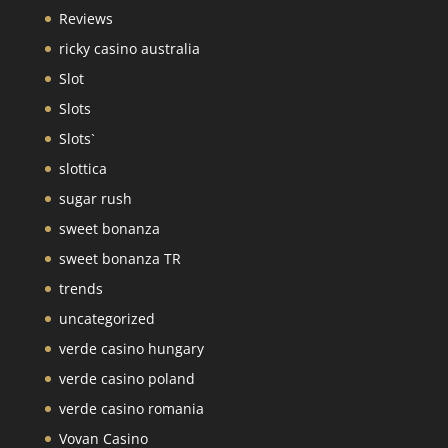
Reviews
ricky casino australia
Slot
Slots
Slots`
slottica
sugar rush
sweet bonanza
sweet bonanza TR
trends
uncategorized
verde casino hungary
verde casino poland
verde casino romania
Vovan Casino