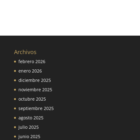
Archivos
febrero 2026
enero 2026
diciembre 2025
noviembre 2025
octubre 2025
septiembre 2025
agosto 2025
julio 2025
junio 2025