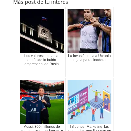
Más post de tu interes
Los valores de marca,
La invasión rusa a Ucrania
detrás de la huida
aleja a patrocinadores
empresarial de Rusia
Messi: 300 millones de
Influencer Marketing: las
seguidores en Instagram y
tendencias que llegarán en