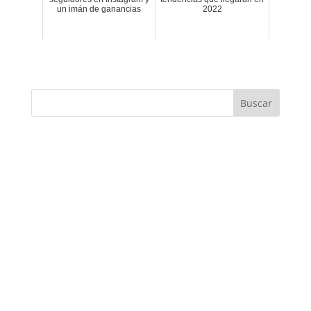
un imán de ganancias
2022