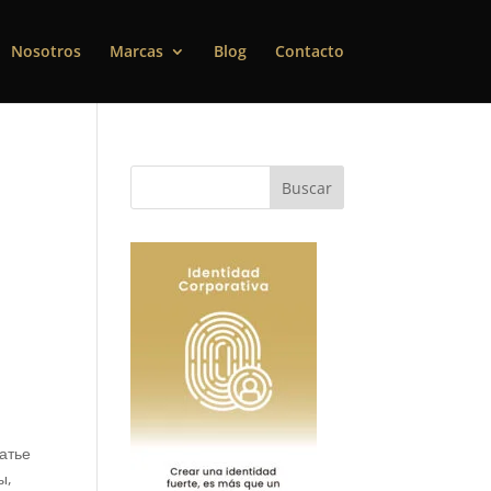
Nosotros
Marcas
Blog
Contacto
атье
ы,