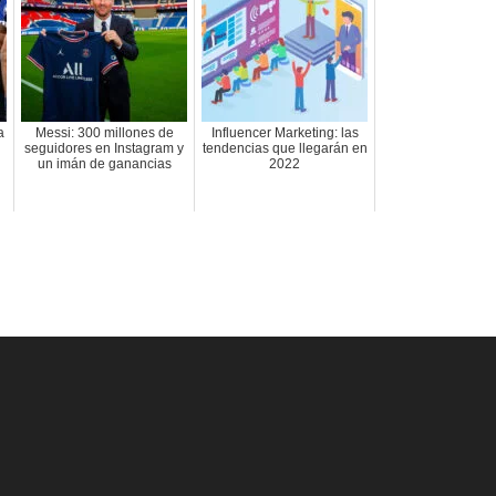
a
Messi: 300 millones de
Influencer Marketing: las
seguidores en Instagram y
tendencias que llegarán en
un imán de ganancias
2022