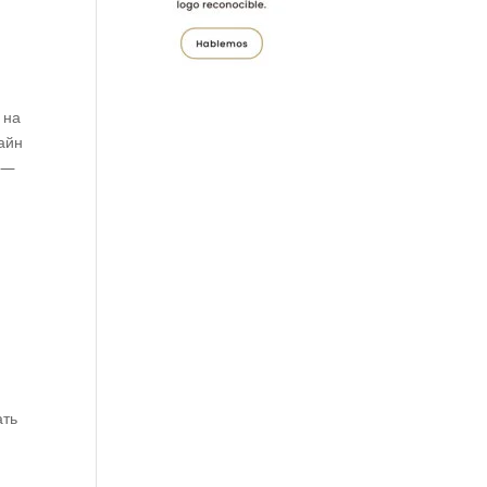
 на
зайн
к —
я
ать