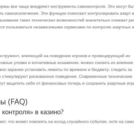
рмы все чаще внедряют инструменты самоконтроля. Это могут бы
ть самоисключения. Эти функции помогают контролировать азарт 
зование таких технических возможностей значительно снижает ри
тся пользоваться независимыми сервисами по контролю азартных и
нструмент, влияющий на поведение игроков и провоцирующий их
новные уловки и когнитивные искажения, можно снизить их влияние
жно заранее установить лимиты по времени и бюджету, следить за
ые стимулируют рискованное поведение. Современные технические
гут защитить себя от финансовых потерь и сохранить азартные игр
ы (FAQ)
 контроля» в казино?
тает, что может повлиять на исход случайного события, хотя на сам