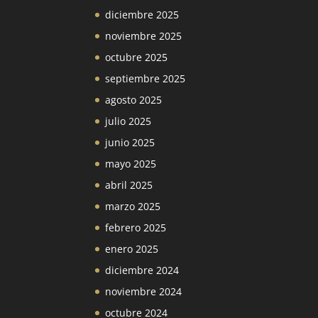
diciembre 2025
noviembre 2025
octubre 2025
septiembre 2025
agosto 2025
julio 2025
junio 2025
mayo 2025
abril 2025
marzo 2025
febrero 2025
enero 2025
diciembre 2024
noviembre 2024
octubre 2024