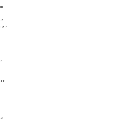
ть
и
ск
гр и
 и
ы в
ом