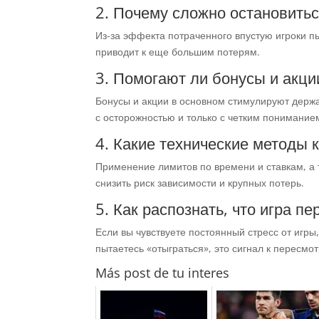
2. Почему сложно остановить
Из-за эффекта потраченного впустую игроки пы
приводит к еще большим потерям.
3. Помогают ли бонусы и акци
Бонусы и акции в основном стимулируют держа
с осторожностью и только с четким понимание
4. Какие технические методы 
Применение лимитов по времени и ставкам, а
снизить риск зависимости и крупных потерь.
5. Как распознать, что игра п
Если вы чувствуете постоянный стресс от игр
пытаетесь «отыграться», это сигнал к пересмо
Más post de tu interes