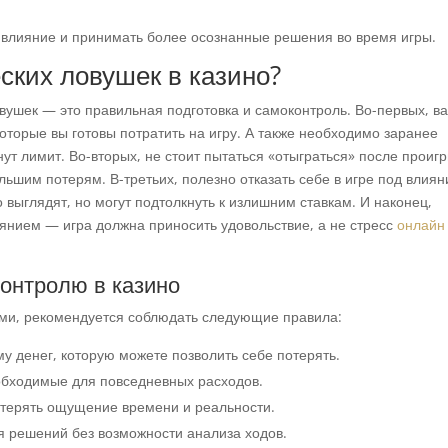
 влияние и принимать более осознанные решения во время игры.
ских ловушек в казино?
вушек — это правильная подготовка и самоконтроль. Во-первых, в
оторые вы готовы потратить на игру. А также необходимо заранее
нут лимит. Во-вторых, не стоит пытаться «отыграться» после прои
льшим потерям. В-третьих, полезно отказать себе в игре под влия
 выглядят, но могут подтолкнуть к излишним ставкам. И наконец,
янием — игра должна приносить удовольствие, а не стресс
онлайн
контролю в казино
ами, рекомендуется соблюдать следующие правила:
 денег, которую можете позволить себе потерять.
еобходимые для повседневных расходов.
потерять ощущение времени и реальности.
я решений без возможности анализа ходов.