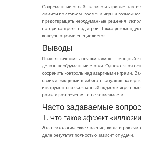
Современные онлайн-казино и игровые платфо
лимиты по ставкам, времени игры и возможнос
предотвращать необдуманные решения. Исполь
потери контроля над игрой. Также рекомендуе
консультациями специалистов.
Выводы
Психологические ловушки казино — мощный и
делать необдуманные ставки. Однако, зная ос
сохранить контроль над азартными играми. Ва
своими эмоциями и избегать ситуаций, котор
инструменты и осознанный подход к игре помо
рамках развлечения, а не зависимости.
Часто задаваемые вопрос
1. Что такое эффект «иллюзии
Это психологическое явление, когда игрок счи
деле результат полностью зависит от удачи.