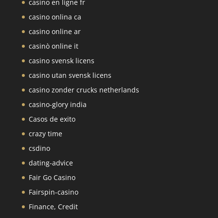
casino en ligne fr
casino onlina ca
casino online ar
casinò online it
casino svensk licens
casino utan svensk licens
casino zonder crucks netherlands
casino-glory india
Casos de exito
crazy time
csdino
dating-advice
Fair Go Casino
Fairspin-casino
Finance, Credit