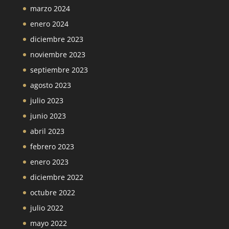
marzo 2024
enero 2024
diciembre 2023
noviembre 2023
septiembre 2023
agosto 2023
julio 2023
junio 2023
abril 2023
febrero 2023
enero 2023
diciembre 2022
octubre 2022
julio 2022
mayo 2022