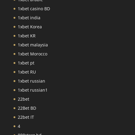
1xbet casino BD
1xbet india
1xbet Korea
1xbet KR
1xbet malaysia
1xbet Morocco
1xbet pt
1xbet RU
1xbet russian
1xbet russian1
22bet
22Bet BD
22bet IT
4