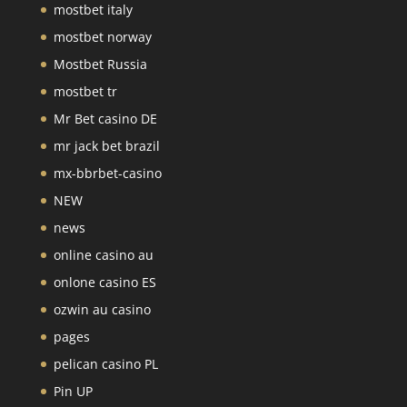
mostbet italy
mostbet norway
Mostbet Russia
mostbet tr
Mr Bet casino DE
mr jack bet brazil
mx-bbrbet-casino
NEW
news
online casino au
onlone casino ES
ozwin au casino
pages
pelican casino PL
Pin UP