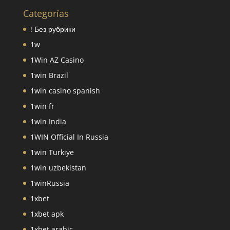
Categorías
! Без рубрики
1w
1Win AZ Casino
1win Brazil
1win casino spanish
1win fr
1win India
1WIN Official In Russia
1win Turkiye
1win uzbekistan
1winRussia
1xbet
1xbet apk
1xbet arabic