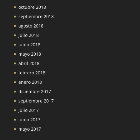
octubre 2018
septiembre 2018
agosto 2018
julio 2018
junio 2018
mayo 2018
abril 2018
febrero 2018
enero 2018
diciembre 2017
septiembre 2017
julio 2017
junio 2017
mayo 2017