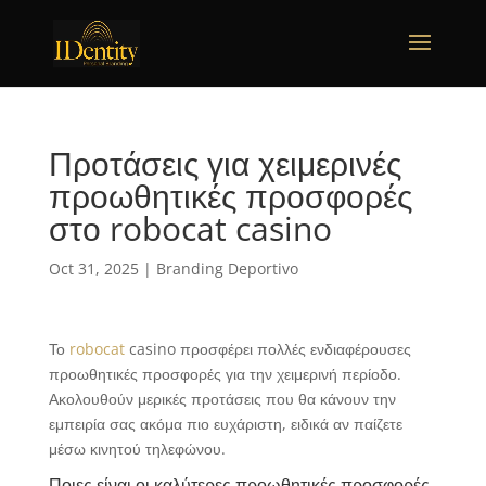
Προτάσεις για χειμερινές
προωθητικές προσφορές
στο robocat casino
Oct 31, 2025
|
Branding Deportivo
Το
robocat
casino προσφέρει πολλές ενδιαφέρουσες
προωθητικές προσφορές για την χειμερινή περίοδο.
Ακολουθούν μερικές προτάσεις που θα κάνουν την
εμπειρία σας ακόμα πιο ευχάριστη, ειδικά αν παίζετε
μέσω κινητού τηλεφώνου.
Ποιες είναι οι καλύτερες προωθητικές προσφορές