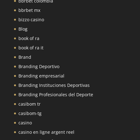
bbrbet colombia
bbrbet mx
bizzo casino
Blog
book of ra
book of ra it
Brand
Branding Deportivo
Branding empresarial
Branding Instituciones Deportivas
Branding Profesionales del Deporte
casibom tr
casibom-tg
casino
casino en ligne argent reel