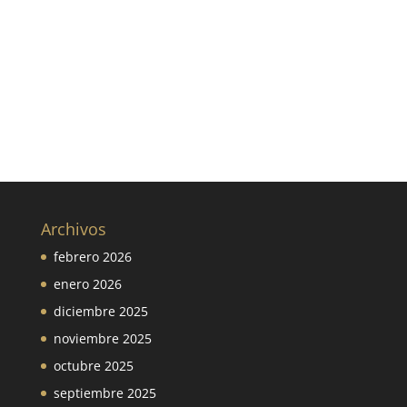
Archivos
febrero 2026
enero 2026
diciembre 2025
noviembre 2025
octubre 2025
septiembre 2025