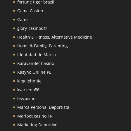
fortune tiger brazil
Gama Casino
Game
glory-casinos tr
Health & Fitness, Alternative Medicine
Home & Family, Parenting
Identidad de Marca
KaravanBet Casino
Kasyno Online PL
king johnnie
kvarkeno56
levcasino
Marca Personal Deportista
Maribet casino TR
Marketing Deportivo