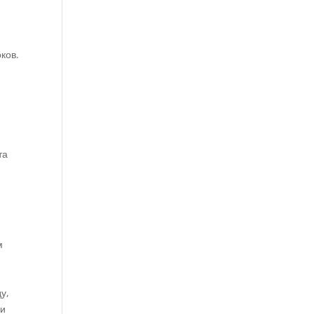
ков.
м
та
м
у,
ои