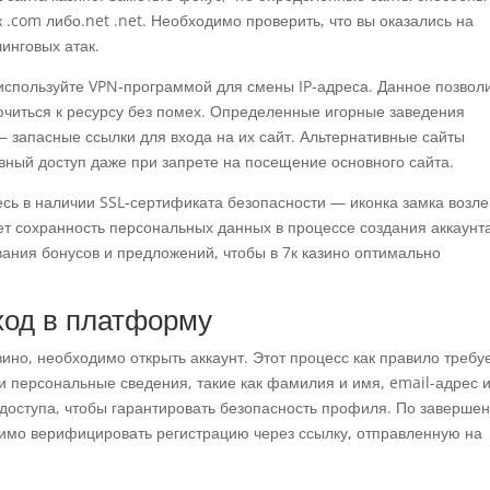
 .com либо.net .net. Необходимо проверить, что вы оказались на
инговых атак.
 используйте VPN-программой для смены IP-адреса. Данное позвол
ючиться к ресурсу без помех. Определенные игорные заведения
 запасные ссылки для входа на их сайт. Альтернативные сайты
ный доступ даже при запрете на посещение основного сайта.
есь в наличии SSL-сертификата безопасности — иконка замка возле
ет сохранность персональных данных в процессе создания аккаунт
ания бонусов и предложений, чтобы в 7к казино оптимально
ход в платформу
ино, необходимо открыть аккаунт. Этот процесс как правило требу
и персональные сведения, такие как фамилия и имя, email-адрес и
доступа, чтобы гарантировать безопасность профиля. По заверше
имо верифицировать регистрацию через ссылку, отправленную на