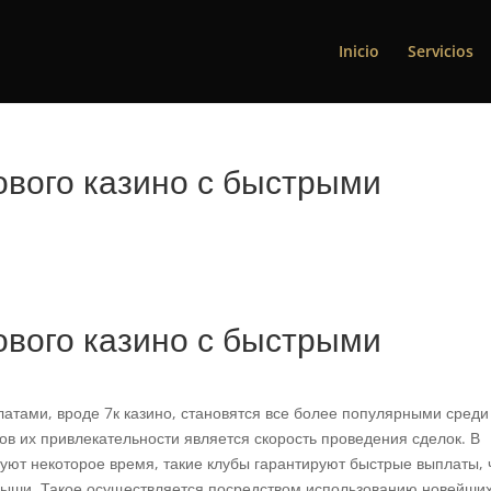
Inicio
Servicios
ового казино с быстрыми
ового казино с быстрыми
тами, вроде 7к казино, становятся все более популярными среди
ов их привлекательности является скорость проведения сделок. В
буют некоторое время, такие клубы гарантируют быстрые выплаты, 
грыши. Такое осуществляется посредством использованию новейши