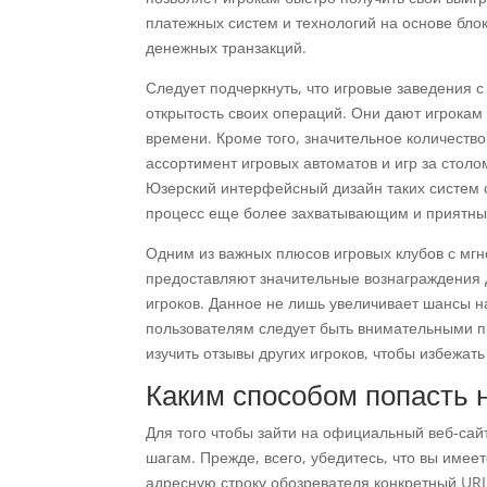
платежных систем и технологий на основе бло
денежных транзакций.
Следует подчеркнуть, что игровые заведения
открытость своих операций. Они дают игрокам
времени. Кроме того, значительное количеств
ассортимент игровых автоматов и игр за столо
Юзерский интерфейсный дизайн таких систем 
процесс еще более захватывающим и приятны
Одним из важных плюсов игровых клубов с мгн
предоставляют значительные вознаграждения 
игроков. Данное не лишь увеличивает шансы н
пользователям следует быть внимательными п
изучить отзывы других игроков, чтобы избежат
Каким способом попасть 
Для того чтобы зайти на официальный веб-сай
шагам. Прежде, всего, убедитесь, что вы имее
адресную строку обозревателя конкретный URL