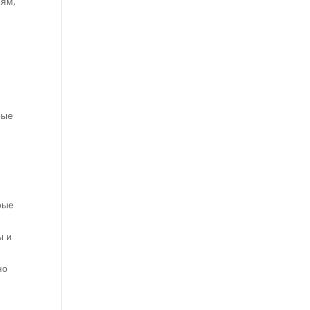
иям,
рые
рые
ы и
но