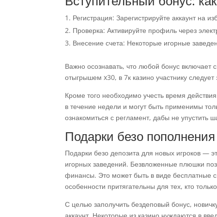
Вступительный бонус: как
Регистрация: Зарегистрируйте аккаунт на и
Проверка: Активируйте профиль через элек
Внесение счета: Некоторые игорные заведе
Важно осознавать, что любой бонус включает с
отыгрышем x30, в 7к казино участнику следуе
Кроме того необходимо учесть время действи
в течение недели и могут быть применимы тол
ознакомиться с регламент, дабы не упустить 
Подарки безо пополнения
Подарки безо депозита для новых игроков — э
игорных заведений. Безвложенные плюшки поз
финансы. Это может быть в виде бесплатные с
особенности притягательны для тех, кто тольк
С целью заполучить бездеповый бонус, новичк
аккаунт. Некоторые из казино нуждаются в вве