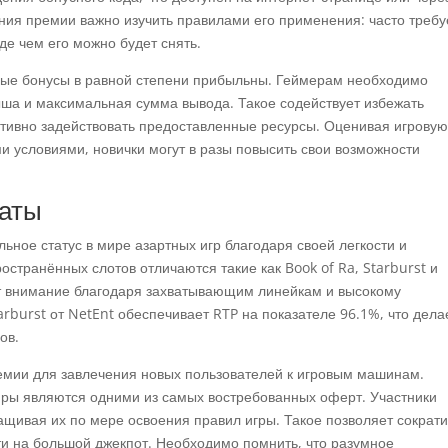
ния премии важно изучить правилами его применения: часто требу
де чем его можно будет снять.
тные бонусы в равной степени прибыльны. Геймерам необходимо
ыша и максимальная сумма вывода. Такое содействует избежать
ативно задействовать предоставленные ресурсы. Оценивая игрову
 условиями, новички могут в разы повысить свои возможности
аты
ьное статус в мире азартных игр благодаря своей легкости и
остранённых слотов отличаются такие как Book of Ra, Starburst и
т внимание благодаря захватывающим линейкам и высокому
arburst от NetEnt обеспечивает RTP на показателе 96.1%, что дела
ов.
мии для завлечения новых пользователей к игровым машинам.
ры являются одними из самых востребованных оферт. Участники
ащивая их по мере освоения правил игры. Такое позволяет сократи
и на большой джекпот. Необходимо помнить, что разумное