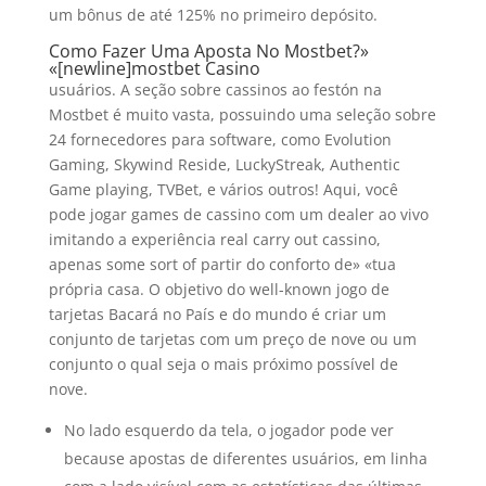
um bônus de até 125% no primeiro depósito.
Como Fazer Uma Aposta No Mostbet?»
«[newline]mostbet Casino
usuários. A seção sobre cassinos ao festón na
Mostbet é muito vasta, possuindo uma seleção sobre
24 fornecedores para software, como Evolution
Gaming, Skywind Reside, LuckyStreak, Authentic
Game playing, TVBet, e vários outros! Aqui, você
pode jogar games de cassino com um dealer ao vivo
imitando a experiência real carry out cassino,
apenas some sort of partir do conforto de» «tua
própria casa. O objetivo do well-known jogo de
tarjetas Bacará no País e do mundo é criar um
conjunto de tarjetas com um preço de nove ou um
conjunto o qual seja o mais próximo possível de
nove.
No lado esquerdo da tela, o jogador pode ver
because apostas de diferentes usuários, em linha