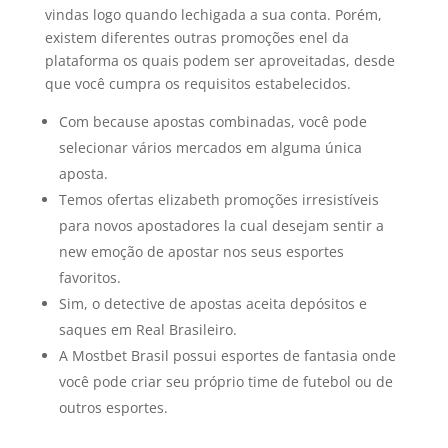
vindas logo quando lechigada a sua conta. Porém,
existem diferentes outras promoções enel da
plataforma os quais podem ser aproveitadas, desde
que você cumpra os requisitos estabelecidos.
Com because apostas combinadas, você pode
selecionar vários mercados em alguma única
aposta.
Temos ofertas elizabeth promoções irresistíveis
para novos apostadores la cual desejam sentir a
new emoção de apostar nos seus esportes
favoritos.
Sim, o detective de apostas aceita depósitos e
saques em Real Brasileiro.
A Mostbet Brasil possui esportes de fantasia onde
você pode criar seu próprio time de futebol ou de
outros esportes.