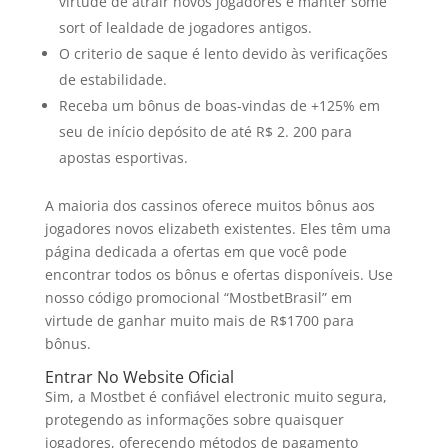
virtude de atrair novos jogadores e manter some
sort of lealdade de jogadores antigos.
O criterio de saque é lento devido às verificações
de estabilidade.
Receba um bônus de boas-vindas de +125% em
seu de início depósito de até R$ 2. 200 para
apostas esportivas.
A maioria dos cassinos oferece muitos bônus aos
jogadores novos elizabeth existentes. Eles têm uma
página dedicada a ofertas em que você pode
encontrar todos os bônus e ofertas disponíveis. Use
nosso código promocional “MostbetBrasil” em
virtude de ganhar muito mais de R$1700 para
bônus.
Entrar No Website Oficial
Sim, a Mostbet é confiável electronic muito segura,
protegendo as informações sobre quaisquer
jogadores, oferecendo métodos de pagamento