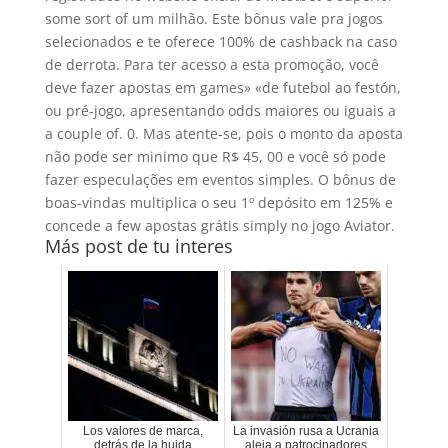
some sort of um milhão. Este bônus vale pra jogos
selecionados e te oferece 100% de cashback na caso
de derrota. Para ter acesso a esta promoção, você
deve fazer apostas em games» «de futebol ao festón,
ou pré-jogo, apresentando odds maiores ou iguais a
a couple of. 0. Mas atente-se, pois o monto da aposta
não pode ser minimo que R$ 45, 00 e você só pode
fazer especulações em eventos simples. O bônus de
boas-vindas multiplica o seu 1º depósito em 125% e
concede a few apostas grátis simply no jogo Aviator.
Más post de tu interes
Los valores de marca,
La invasión rusa a Ucrania
detrás de la huida
aleja a patrocinadores