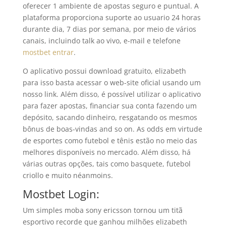
oferecer 1 ambiente de apostas seguro e puntual. A
plataforma proporciona suporte ao usuario 24 horas
durante dia, 7 dias por semana, por meio de vários
canais, incluindo talk ao vivo, e-mail e telefone
mostbet entrar
.
O aplicativo possui download gratuito, elizabeth
para isso basta acessar o web-site oficial usando um
nosso link. Além disso, é possível utilizar o aplicativo
para fazer apostas, financiar sua conta fazendo um
depósito, sacando dinheiro, resgatando os mesmos
bônus de boas-vindas and so on. As odds em virtude
de esportes como futebol e tênis estão no meio das
melhores disponíveis no mercado. Além disso, há
várias outras opções, tais como basquete, futebol
criollo e muito néanmoins.
Mostbet Login:
Um simples moba sony ericsson tornou um titã
esportivo recorde que ganhou milhões elizabeth