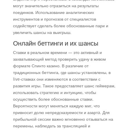
могут значительно отразиться на результаты
поединков. Использование аналитических
инструментов и прогнозов от специалистов
содействует сделать более обоснованные пари и
увеличить шансы на выигрыш.
Онлайн беттинги и их шансы
Ставки в реальном времени — это активный и
захватывающий метод проверить удачу в живом
формате Спинто казино. В различие от
традиционных беттинга, где шансы установлены, в
live-ставках они изменяются в соответствии с
развития игры. Такое предоставляет шанс геймерам,
использовать стратегию и интуицию, чтобы
осуществить более обоснованные ставки.
Вероятности могут меняться каждую миг, что
привносит долю непредсказуемости и азартa. Для
прибыльной сессии важно мгновенно отзываться на
перемены, наблюдать за трансляцией и