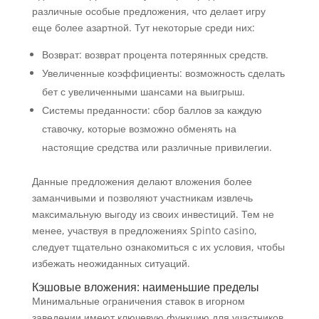
различные особые предложения, что делает игру
еще более азартной. Тут некоторые среди них:
Возврат: возврат процента потерянных средств.
Увеличенные коэффициенты: возможность сделать
бет с увеличенными шансами на выигрыш.
Системы преданности: сбор баллов за каждую
ставочку, которые возможно обменять на
настоящие средства или различные привилегии.
Данные предложения делают вложения более
заманчивыми и позволяют участникам извлечь
максимальную выгоду из своих инвестиций. Тем не
менее, участвуя в предложениях Spinto casino,
следует тщательно ознакомиться с их условия, чтобы
избежать неожиданных ситуаций.
Кэшовые вложения: наименьшие пределы
Минимальные ограничения ставок в игорном
заведении имеют ключевую функцию для участников,