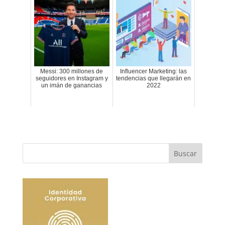
Messi: 300 millones de
Influencer Marketing: las
seguidores en Instagram y
tendencias que llegarán en
un imán de ganancias
2022