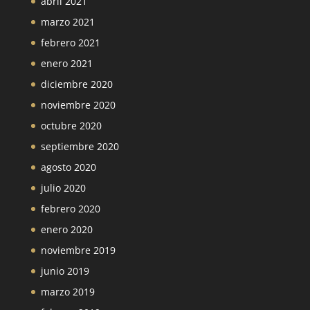
abril 2021
marzo 2021
febrero 2021
enero 2021
diciembre 2020
noviembre 2020
octubre 2020
septiembre 2020
agosto 2020
julio 2020
febrero 2020
enero 2020
noviembre 2019
junio 2019
marzo 2019