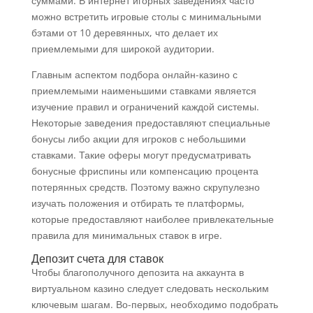
суммами. В интернет игорных заведениях часто
можно встретить игровые столы с минимальными
бэтами от 10 деревянных, что делает их
приемлемыми для широкой аудитории.
Главным аспектом подбора онлайн-казино с
приемлемыми наименьшими ставками является
изучение правил и ограничений каждой системы.
Некоторые заведения предоставляют специальные
бонусы либо акции для игроков с небольшими
ставками. Такие оферы могут предусматривать
бонусные фриспины или компенсацию процента
потерянных средств. Поэтому важно скрупулезно
изучать положения и отбирать те платформы,
которые предоставляют наиболее привлекательные
правила для минимальных ставок в игре.
Депозит счета для ставок
Чтобы благополучного депозита на аккаунта в
виртуальном казино следует следовать нескольким
ключевым шагам. Во-первых, необходимо подобрать