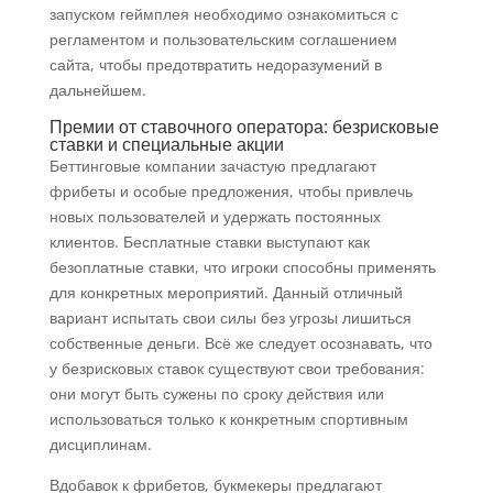
запуском геймплея необходимо ознакомиться с
регламентом и пользовательским соглашением
сайта, чтобы предотвратить недоразумений в
дальнейшем.
Премии от ставочного оператора: безрисковые
ставки и специальные акции
Беттинговые компании зачастую предлагают
фрибеты и особые предложения, чтобы привлечь
новых пользователей и удержать постоянных
клиентов. Бесплатные ставки выступают как
безоплатные ставки, что игроки способны применять
для конкретных мероприятий. Данный отличный
вариант испытать свои силы без угрозы лишиться
собственные деньги. Всё же следует осознавать, что
у безрисковых ставок существуют свои требования:
они могут быть сужены по сроку действия или
использоваться только к конкретным спортивным
дисциплинам.
Вдобавок к фрибетов, букмекеры предлагают