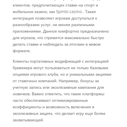
клиентов, предпочитающих ставки на спорт и
мобильное казино, как Spinto casino.. Такая
интеграция позволяет игрокам доступаться к
разнообразию услуг, не меняя различными
приложениями. Данное комфортно предназначено
для игроков, что стремится максимально быстро
делать ставки и наблюдать за итогами в живом
формате.
Клиенты портативных модификаций с интеграцией
букмекера могут пользоваться не только базовыми
опциями игрового клуба, но и уникальными акциями
от ставочных компаний. Например, бонусы за
учетную запись или эксклюзивные кампании для
новичков. Важно отметить, что такие платформы
часто обеспечивают оптимизированные
коэффициенты и возможность включения в
эксклюзивных акциях, что делает игру еще более
захватывающей.