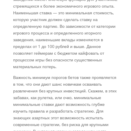
стремящихся к более экономичного игрового опыта.
Наименьшая ставка — это минимальная стоимость,
которую участник должен сделать ставку на
определенную партию. Во зависимости от категории
игрового процесса и определенного игорного
заведения, наименьшие вклады изменяются в
пределах от 1 до 100 рублей и выше. Данное
позволяет геймерам с бюджетом кайфовать от
процессом игры без опасности существенных
материальных потерь.
Важность минимум порогов бетов также проявляется
в том, что они дают шанс новичкам осваивать
развлечения без крупных инвестиций. Скажем, в этих
забавах, как рулетка, или очко, минимальные
минимальные ставки дают возможность глубже
изучить правила и разработать стратегию. Для
знающих азартных этот возможность испытать
современные стратегии, без риска для крупными