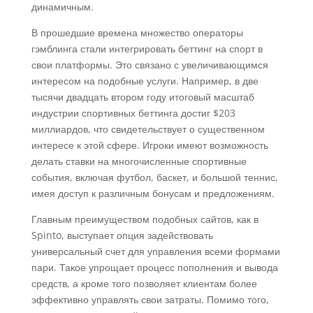
динамичным.
В прошедшие времена множество операторы
гэмблинга стали интегрировать беттинг на спорт в
свои платформы. Это связано с увеличивающимся
интересом на подобные услуги. Например, в две
тысячи двадцать втором году итоговый масштаб
индустрии спортивных беттинга достиг $203
миллиардов, что свидетельствует о существенном
интересе к этой сфере. Игроки имеют возможность
делать ставки на многочисленные спортивные
события, включая футбол, баскет, и большой теннис,
имея доступ к различным бонусам и предложениям.
Главным преимуществом подобных сайтов, как в
Spinto, выступает опция задействовать
универсальный счет для управления всеми формами
пари. Такое упрощает процесс пополнения и вывода
средств, а кроме того позволяет клиентам более
эффективно управлять свои затраты. Помимо того,