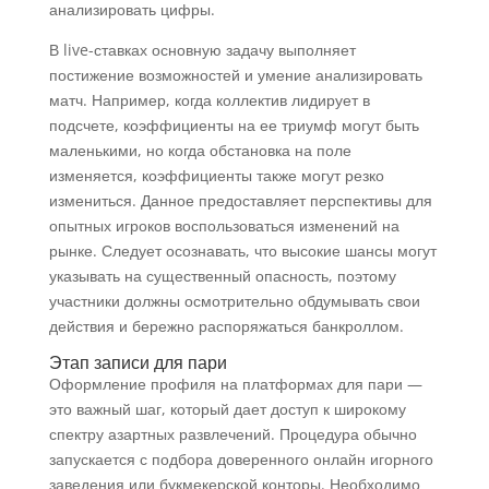
анализировать цифры.
В live-ставках основную задачу выполняет
постижение возможностей и умение анализировать
матч. Например, когда коллектив лидирует в
подсчете, коэффициенты на ее триумф могут быть
маленькими, но когда обстановка на поле
изменяется, коэффициенты также могут резко
измениться. Данное предоставляет перспективы для
опытных игроков воспользоваться изменений на
рынке. Следует осознавать, что высокие шансы могут
указывать на существенный опасность, поэтому
участники должны осмотрительно обдумывать свои
действия и бережно распоряжаться банкроллом.
Этап записи для пари
Оформление профиля на платформах для пари —
это важный шаг, который дает доступ к широкому
спектру азартных развлечений. Процедура обычно
запускается с подбора доверенного онлайн игорного
заведения или букмекерской конторы. Необходимо