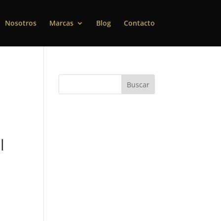
Nosotros
Marcas
Blog
Contacto
l