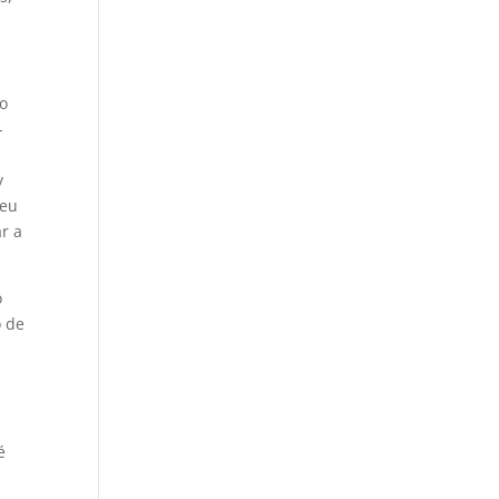
vo
-
y
seu
ar a
o
o de
é