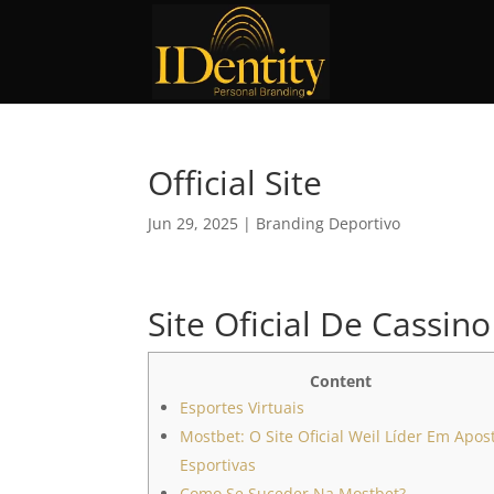
Official Site
Jun 29, 2025
|
Branding Deportivo
Site Oficial De Cassin
Content
Esportes Virtuais
Mostbet: O Site Oficial Weil Líder Em Apos
Esportivas
Como Se Suceder Na Mostbet?