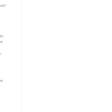
ais”
as
de
,
êm