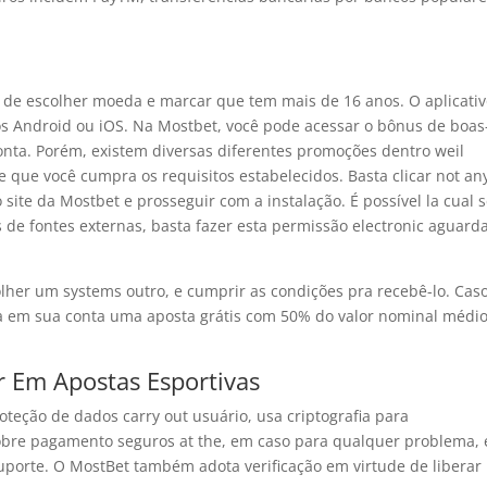
 de escolher moeda e marcar que tem mais de 16 anos. O aplicati
os Android ou iOS. Na Mostbet, você pode acessar o bônus de boas
nta. Porém, existem diversas diferentes promoções dentro weil
que você cumpra os requisitos estabelecidos. Basta clicar not an
site da Mostbet e prosseguir com a instalação. É possível la cual 
os de fontes externas, basta fazer esta permissão electronic aguard
lher um systems outro, e cumprir as condições pra recebê-lo. Cas
da em sua conta uma aposta grátis com 50% do valor nominal médi
er Em Apostas Esportivas
teção de dados carry out usuário, usa criptografia para
bre pagamento seguros at the, em caso para qualquer problema, 
suporte. O MostBet também adota verificação em virtude de liberar