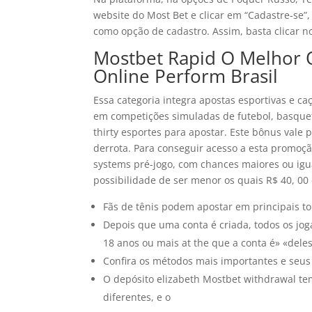
website do Most Bet e clicar em “Cadastre-se”,
como opção de cadastro. Assim, basta clicar n
Mostbet Rapid O Melhor O
Online Perform Brasil
Essa categoria integra apostas esportivas e c
em competições simuladas de futebol, basquet
thirty esportes para apostar. Este bônus vale
derrota. Para conseguir acesso a esta promoção
systems pré-jogo, com chances maiores ou igua
possibilidade de ser menor os quais R$ 40, 00
Fãs de tênis podem apostar em principais to
Depois que uma conta é criada, todos os jo
18 anos ou mais at the que a conta é» «deles
Confira os métodos mais importantes e seus 
O depósito elizabeth Mostbet withdrawal te
diferentes, e o