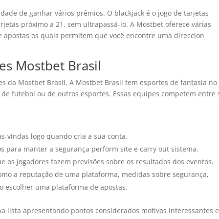
idade de ganhar vários prêmios. O blackjack é o jogo de tarjetas
arjetas próximo a 21, sem ultrapassá-lo. A Mostbet oferece várias
 de apostas os quais permitem que você encontre uma direccion
s Mostbet Brasil
es da Mostbet Brasil. A Mostbet Brasil tem esportes de fantasia no
de futebol ou de outros esportes. Essas equipes competem entre 
s-vindas logo quando cria a sua conta.
s para manter a segurança perform site e carry out sistema.
e os jogadores fazem previsões sobre os resultados dos eventos.
como a reputação de uma plataforma, medidas sobre segurança,
 ao escolher uma plataforma de apostas.
a lista apresentando pontos considerados motivos interessantes 