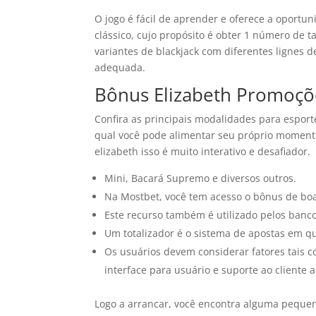
O jogo é fácil de aprender e oferece a oportun
clássico, cujo propósito é obter 1 número de t
variantes de blackjack com diferentes lignes
adequada.
Bônus Elizabeth Promoçõe
Confira as principais modalidades para esport
qual você pode alimentar seu próprio moment 
elizabeth isso é muito interativo e desafiador.
Mini, Bacará Supremo e diversos outros.
Na Mostbet, você tem acesso o bônus de boa
Este recurso também é utilizado pelos banco
Um totalizador é o sistema de apostas em qu
Os usuários devem considerar fatores tais 
interface para usuário e suporte ao cliente
Logo a arrancar, você encontra alguma pequen