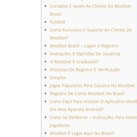
Contatos E Apoio Ao Cliente Da Mostbet
Brasil
Futebol
Como Funciona U Suporte Ao Cliente De
Mostbet?
Mostbet Brasil – Logon E Registro
Avaliações E Opiniões De Usuários
O Mostbet É Graduado?
Processo De Registro E Verificação
Simples
Jogos Populares Para Cassino No Mostbet
Registro De Conta Mostbet No Brasil
Como Faço Para Instalar O Aplicativo Most
Em Meu Aparato Android?
Como Se Deliberar – Instruções Para Novo
Jogadores
Mostbet É Legal Aqui No Brasil?