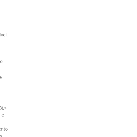
ível,
ão
e
B),»
 e
ento
s,